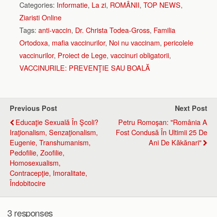
Categories:
Informatie
,
La zi
,
ROMÂNII
,
TOP NEWS
,
Ziaristi Online
Tags:
anti-vaccin
,
Dr. Christa Todea‑Gross
,
Familia
Ortodoxa
,
mafia vaccinurilor
,
Noi nu vaccinam
,
pericolele
vaccinurilor
,
Proiect de Lege
,
vaccinuri obligatorii
,
VACCINURILE: PREVENŢIE SAU BOALĂ
Previous Post
Next Post
Educaţie Sexuală În Şcoli?
Petru Romoşan: "România A
Iraţionalism, Senzaţionalism,
Fost Condusă În Ultimii 25 De
Eugenie, Transhumanism,
Ani De Kăkănari"
Pedofilie, Zoofilie,
Homosexualism,
Contracepţie, Imoralitate,
Îndobitocire
3 responses