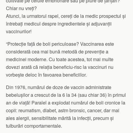
cultivate pe celule embrionare sau pe piure de țânțari?
Chiar nu vreți?
Atunci, la urmatorul rapel, cereți de la medic prospectul și
întrebați medicul despre ingredientele și adjuvanții
vaccinurilor!
“Protecție față de boli periculoase? Vaccinarea este
considerată cea mai bună metodă de prevenție a
medicinei moderne. Cu toate acestea, tot mai multe
dovezi arată că relația beneficiu-risc la vaccinuri nu
vorbește deloc în favoarea beneficiilor.
Din 1976, numărul de doze de vaccin administrate
bebelușilor a crescut de la 6 la 34 (sau chiar 36) în primul
an de viață! Paralel a explodat numărul de boli cronice la
copii: reumatism, diabet, astm bronsic, cancer, dar mai
ales alergii, sensibilitate mărită la infecții, precum și
tulburări comportamentale.