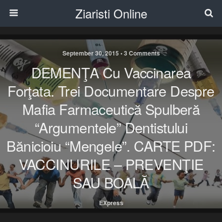
Ziaristi Online
September 30, 2015 • 3 Comments
DEMENŢA Cu Vaccinarea
Forţata. Trei Documentare Despre
Mafia Farmaceutică Spulberă
“argumentele” Dentistului
Bănicioiu “Mengele”. CARTE PDF:
VACCINURILE – PREVENŢIE
SAU BOALĂ
EXpress