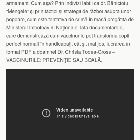
armament. Cum aşa? Prin indivizi labili ca dr. Bănicioiu
“Mengele” şi prin tactici şi strategii de război asupra unor
popoare, cum este tentativa de crimă în masă pregătită de
Ministerul Îmbolnăvirii Naţionale. Iată documentarele,
care demonstrează cum vaccinurile pot transforma copii
perfect normali în handicapaţi, cât şi, mai jos, lucrarea în
format PDF a doamnei Dr. Christa Todea‑Gross –
VACCINURILE: PREVENŢIE SAU BOALĂ.