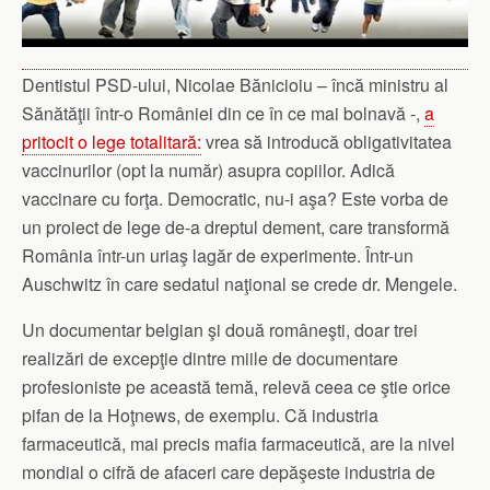
Dentistul PSD-ului, Nicolae Bănicioiu – încă ministru al
Sănătăţii într-o României din ce în ce mai bolnavă -,
a
pritocit o lege totalitară:
vrea să introducă obligativitatea
vaccinurilor (opt la număr) asupra copiilor. Adică
vaccinare cu forţa. Democratic, nu-i aşa? Este vorba de
un proiect de lege de-a dreptul dement, care transformă
România într-un uriaş lagăr de experimente. Într-un
Auschwitz în care sedatul naţional se crede dr. Mengele.
Un documentar belgian şi două româneşti, doar trei
realizări de excepţie dintre miile de documentare
profesioniste pe această temă, relevă ceea ce ştie orice
pifan de la Hoţnews, de exemplu. Că industria
farmaceutică, mai precis mafia farmaceutică, are la nivel
mondial o cifră de afaceri care depăşeste industria de