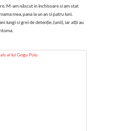
ere. M-am născut in închisoare si am stat
 mama mea, pana la un an si patru luni.
ani lungi si grei de detenție, (unii), iar alții au
antoma.