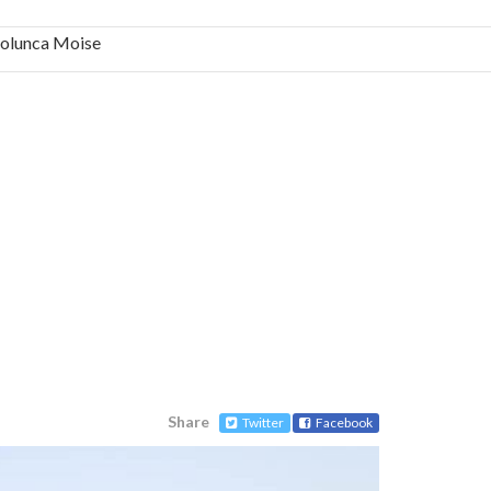
 Solunca Moise
bilă, periculoase pentru sănătate
 mai ușor de stăpânit”
ristos!”
e la Humanitas militează pentru federalizarea
Share
Twitter
Facebook