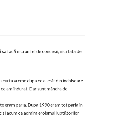
sa facă nici un fel de concesii, nici fata de
scurta vreme dupa ce a ieșit din închisoare.
si ce am îndurat. Dar sunt mândra de
nte eram paria. Dupa 1990 eram tot paria in
fac si acum ca admira eroismul luptătorilor