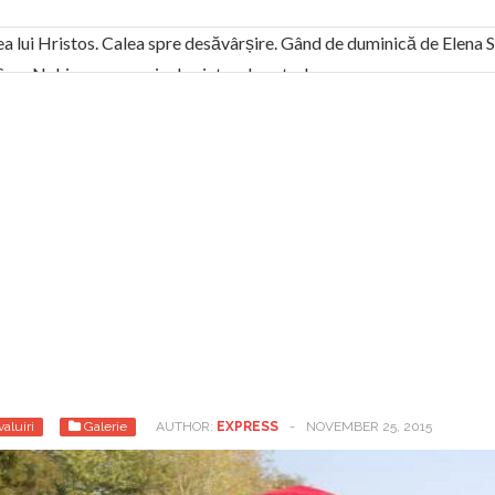
ea lui Hristos. Calea spre desăvârșire. Gând de duminică de Elena
! Sara Nukina are nevoie de ajutorul nostru!
generate de tehnologia 5G și cere Dezbatere Națională
vernul, dat în judecată pentru HG 5G. Antenele de telefonie mo
tă chiar de către el: Sfânta Ana – Orșova
ad și Cavalerii noilor apocalipse. “O societate înfricoșată e mult
 Televiziunea Naţională – o mare sărbătoare. VIDEO
it – pe El să-l ascultați!” În inimi “să-nflorească, ca rod de har, H
rul român: “românii sunt slavi, nu latini”. Fostul agent ceaușist d
aluiri
Galerie
AUTHOR:
EXPRESS
-
NOVEMBER 25, 2015