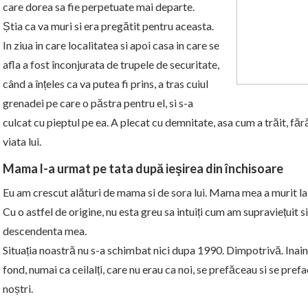
care dorea sa fie perpetuate mai departe.
Știa ca va muri si era pregătit pentru aceasta.
In ziua in care localitatea si apoi casa in care se
afla a fost înconjurata de trupele de securitate,
când a înțeles ca va putea fi prins, a tras cuiul
grenadei pe care o păstra pentru el, si s-a
culcat cu pieptul pe ea. A plecat cu demnitate, asa cum a trăit, fără 
viata lui.
Mama l-a urmat pe tata după ieşirea din închisoare
Eu am crescut alături de mama si de sora lui. Mama mea a murit la 
Cu o astfel de origine, nu esta greu sa intuiți cum am supraviețuit 
descendenta mea.
Situația noastră nu s-a schimbat nici dupa 1990. Dimpotrivă. Inai
fond, numai ca ceilalți, care nu erau ca noi, se prefăceau si se pre
noștri.