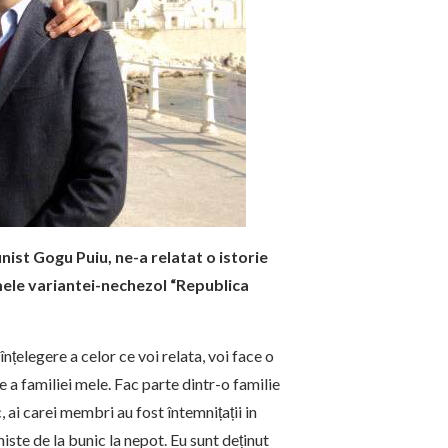
ist Gogu Puiu, ne-a relatat o istorie
ele variantei-nechezol “Republica
nțelegere a celor ce voi relata, voi face o
 a familiei mele. Fac parte dintr-o familie
c, ai carei membri au fost întemnițații in
iste de la bunic la nepot. Eu sunt deținut