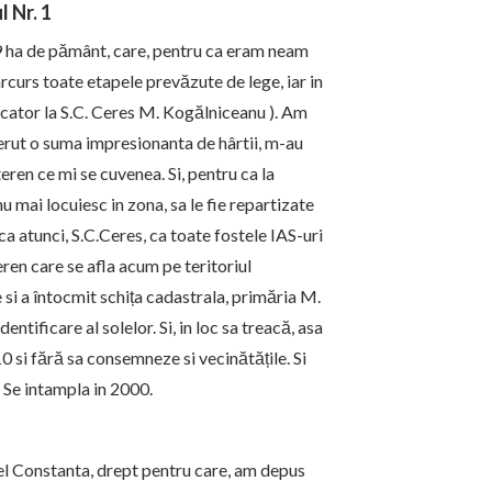
l Nr. 1
19 ha de pământ, care, pentru ca eram neam
arcurs toate etapele prevăzute de lege, iar in
ocator la S.C. Ceres M. Kogălniceanu ). Am
erut o suma impresionanta de hârtii, m-au
teren ce mi se cuvenea. Si, pentru ca la
 mai locuiesc in zona, sa le fie repartizate
ca atunci, S.C.Ceres, ca toate fostele IAS-uri
eren care se afla acum pe teritoriul
i a întocmit schița cadastrala, primăria M.
tificare al solelor. Si, in loc sa treacă, asa
0 si fără sa consemneze si vecinătățile. Si
 Se intampla in 2000.
el
Constanta
, drept pentru care, am depus