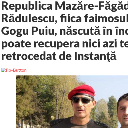
Republica Mazăre-Făgăd
Rădulescu, fiica faimosu
Gogu Puiu, născută în în
poate recupera nici azi t
retrocedat de Instanţă