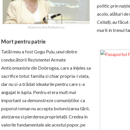
politic prin nașt
acolo, alături de
Ceilalți, au făcut 
Doamna Zoe Radulescu
murit in trenul f
Mort pentru patrie
Tatăl meu a fost Gogu Puiu, unul dintre
conducătorii Rezistentei Armate
Anticomuniste din Dobrogea, care a înțeles sa
sacrifice totul: familia si chiar propria-i viata,
dar nu si-a trădat idealurile pentru care s-a
angajat in lupta. Pentru el era mult mai
important sa demonstreze comuniștilor ca
poporul roman nu accepta bolsevizarea tării,
ateizarea si pierderea proprietații. Credea in
valorile fundamentale ale acestui popor, pe