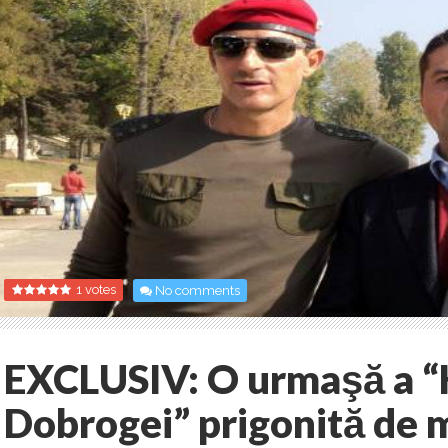
1 votes
No comments
EXCLUSIV: O urmaşă a “
Dobrogei” prigonită de m