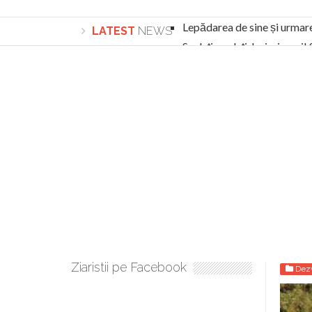
Lepădarea de sine și urmar
LATEST
NEWS
Sculați, sculați, boieri mari
Academia Române revine în cazul pericolele 
Academia Română: 5G poate cauza CANCER. Gu
La Mulți Ani, Eugen Mihăescu!
Pamfil Șeicaru omagiat la Mănăstirea ctitori
Nu vă fie frică! FOTO și VIDEO cu Corneliu Vl
Mariana Nicolesco: Evenimentele Darclée la
Schimbarea la Față: “Acesta e Fiul Meu Mult Iub
Turnătorul DIE Lucian Boia înjură din nou popo
României
Ziaristii pe Facebook
Dezv