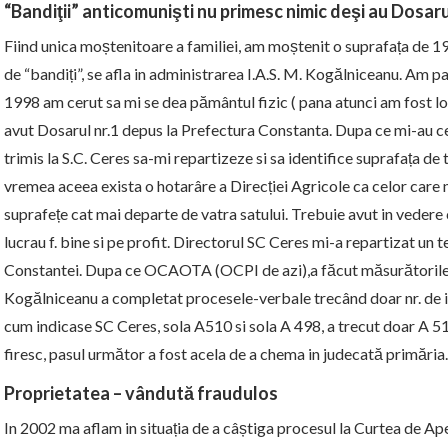
“Bandiţii” anticomunişti nu primesc nimic deşi au Dosaru
Fiind unica moștenitoare a familiei, am moștenit o suprafața de 
de “bandiți”, se afla in administrarea I.A.S. M. Kogălniceanu. Am p
1998 am cerut sa mi se dea pământul fizic ( pana atunci am fost l
avut Dosarul nr.1 depus la Prefectura
Constanta
. Dupa ce mi-au c
trimis la S.C. Ceres sa-mi repartizeze si sa identifice suprafața de 
vremea aceea exista o hotarâre a Direcției Agricole ca celor care nu
suprafețe cat mai departe de vatra satului. Trebuie avut in vedere 
lucrau f. bine si pe profit. Directorul SC Ceres mi-a repartizat un t
Constantei. Dupa ce OCAOTA (OCPI de azi),a făcut măsurătorile s
Kogălniceanu a completat procesele-verbale trecând doar nr. de iden
cum indicase SC Ceres, sola A510 si sola A 498, a trecut doar A 51
firesc, pasul următor a fost acela de a chema in judecată primăria.
Proprietatea – vândută fraudulos
In 2002 ma aflam in situația de a câștiga procesul la Curtea de Ap