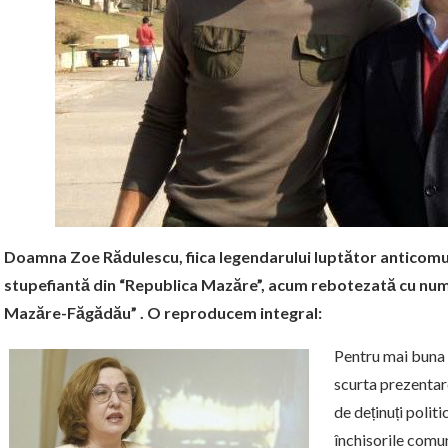
Doamna Zoe Rădulescu, fiica legendarului luptător anticomun
stupefiantă din “Republica Mazăre”, acum rebotezată cu num
Mazăre-Făgădău” . O reproducem integral:
Pentru mai buna î
scurta prezentare
de deținuți politi
închisorile comun