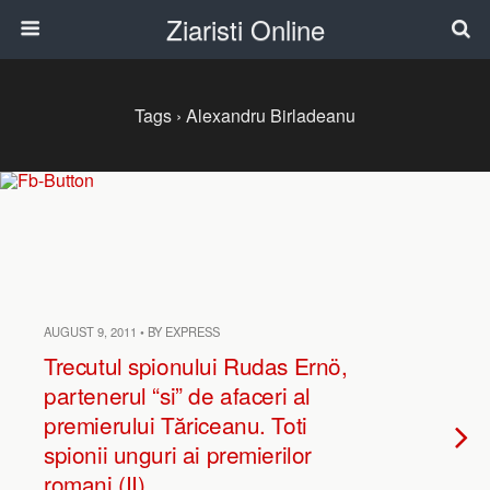
Ziaristi Online
Tags › Alexandru Birladeanu
AUGUST 9, 2011 • BY EXPRESS
Trecutul spionului Rudas Ernö,
partenerul “si” de afaceri al
premierului Tăriceanu. Toti
spionii unguri ai premierilor
romani (II)