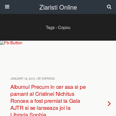
Ziaristi Online
Tags › Copou
JANUARY 18, 2012 • BY EXPRESS
Albumul Precum in cer asa si pe
pamant al Cristinei Nichitus
Roncea a fost premiat la Gala
AJTR si se lanseaza joi la
Libraria Sophia