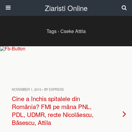
Ziaristi Online
Tags › Cseke Attila
NOVEMBER 1, 2015 • BY EXPRESS
Cine a închis spitalele din
România? FMI pe mâna PNL,
PDL, UDMR, recte Nicolăescu,
Băsescu, Attila