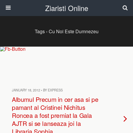
Ziaristi Online
Tags › Cu Noi Este Dumnezeu
JANUARY 18, 2012 • BY EXPRESS
Albumul Precum in cer asa si pe
pamant al Cristinei Nichitus
Roncea a fost premiat la Gala
AJTR si se lanseaza joi la
Libraria Sophia