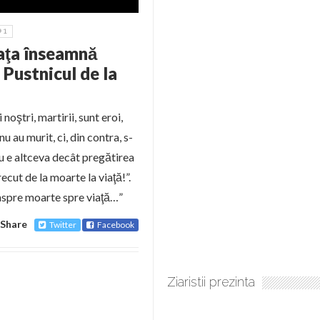
1
iaţa înseamnă
Pustnicul de la
noştri, martirii, sunt eroi,
u au murit, ci, din contra, s-
u e altceva decât pregătirea
ecut de la moarte la viaţă!”.
inspre moarte spre viaţă…”
Share
Twitter
Facebook
Ziaristii prezinta