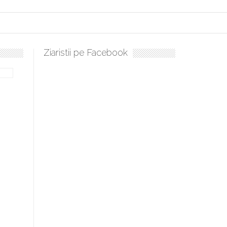
Ziaristii pe Facebook
lați, sculați, boieri mari! Sara Nukina are nevoie de ajutorul nostru!