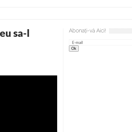
u sa-l
Abonați-vă Aici!
 desăvârșire. Gând de duminică de Elena Solunca Moise
Scu