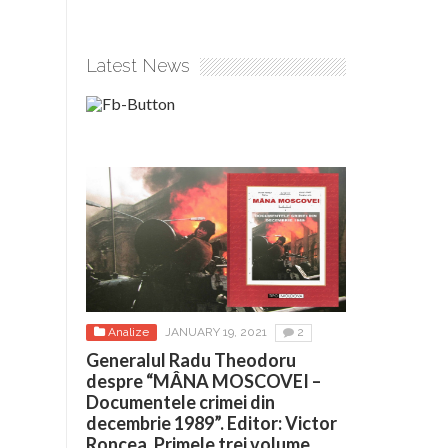
Latest News
Analize
JANUARY 19, 2021
2
Generalul Radu Theodoru
despre “MÂNA MOSCOVEI –
Documentele crimei din
decembrie 1989”. Editor: Victor
Roncea. Primele trei volume