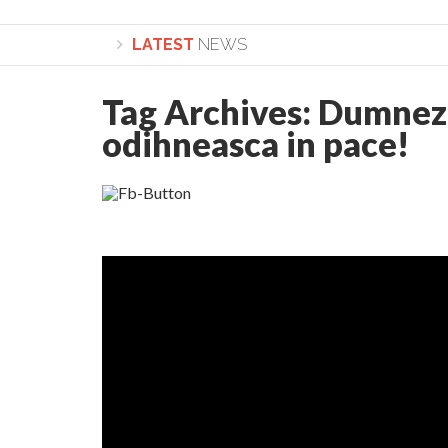
LATEST
NEWS
Tag Archives:
Dumneze
Lepădarea de sine și urmarea lui Hristos. Calea spre
odihneasca in pace!