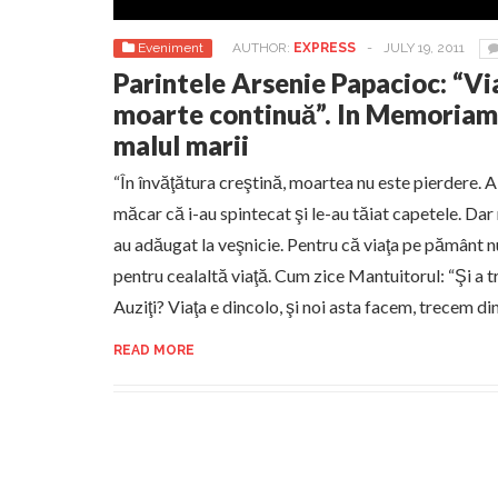
Eveniment
AUTHOR:
EXPRESS
-
JULY 19, 2011
Parintele Arsenie Papacioc: “V
moarte continuă”. In Memoriam 
malul marii
“În învăţătura creştină, moartea nu este pierdere. Ai 
măcar că i-au spintecat şi le-au tăiat capetele. Dar n
au adăugat la veşnicie. Pentru că viaţa pe pământ n
pentru cealaltă viaţă. Cum zice Mantuitorul: “Şi a tr
Auziţi? Viaţa e dincolo, şi noi asta facem, trecem d
READ MORE