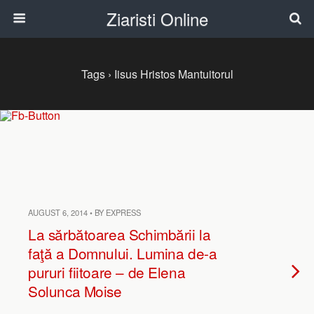
Ziaristi Online
Tags › Iisus Hristos Mantuitorul
AUGUST 6, 2014 • BY EXPRESS
La sărbătoarea Schimbării la
faţă a Domnului. Lumina de-a
pururi fiitoare – de Elena
Solunca Moise