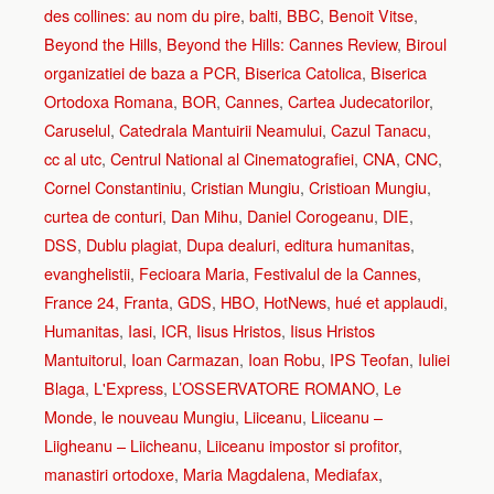
des collines: au nom du pire
,
balti
,
BBC
,
Benoit Vitse
,
Beyond the Hills
,
Beyond the Hills: Cannes Review
,
Biroul
organizatiei de baza a PCR
,
Biserica Catolica
,
Biserica
Ortodoxa Romana
,
BOR
,
Cannes
,
Cartea Judecatorilor
,
Caruselul
,
Catedrala Mantuirii Neamului
,
Cazul Tanacu
,
cc al utc
,
Centrul National al Cinematografiei
,
CNA
,
CNC
,
Cornel Constantiniu
,
Cristian Mungiu
,
Cristioan Mungiu
,
curtea de conturi
,
Dan Mihu
,
Daniel Corogeanu
,
DIE
,
DSS
,
Dublu plagiat
,
Dupa dealuri
,
editura humanitas
,
evanghelistii
,
Fecioara Maria
,
Festivalul de la Cannes
,
France 24
,
Franta
,
GDS
,
HBO
,
HotNews
,
hué et applaudi
,
Humanitas
,
Iasi
,
ICR
,
Iisus Hristos
,
Iisus Hristos
Mantuitorul
,
Ioan Carmazan
,
Ioan Robu
,
IPS Teofan
,
Iuliei
Blaga
,
L'Express
,
L’OSSERVATORE ROMANO
,
Le
Monde
,
le nouveau Mungiu
,
Liiceanu
,
Liiceanu –
Liigheanu – Liicheanu
,
Liiceanu impostor si profitor
,
manastiri ortodoxe
,
Maria Magdalena
,
Mediafax
,