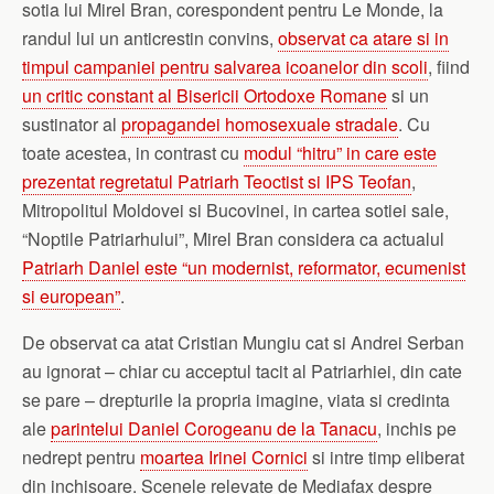
sotia lui Mirel Bran, corespondent pentru Le Monde, la
randul lui un anticrestin convins,
observat ca atare si in
timpul campaniei pentru salvarea icoanelor din scoli
, fiind
un critic constant al Bisericii Ortodoxe Romane
si un
sustinator al
propagandei homosexuale stradale
. Cu
toate acestea, in contrast cu
modul “hitru” in care este
prezentat regretatul Patriarh Teoctist si IPS Teofan
,
Mitropolitul Moldovei si Bucovinei, in cartea sotiei sale,
“Noptile Patriarhului”, Mirel Bran considera ca actualul
Patriarh Daniel este “un modernist, reformator, ecumenist
si european”
.
De observat ca atat Cristian Mungiu cat si Andrei Serban
au ignorat – chiar cu acceptul tacit al Patriarhiei, din cate
se pare – drepturile la propria imagine, viata si credinta
ale
parintelui Daniel Corogeanu de la Tanacu
, inchis pe
nedrept pentru
moartea Irinei Cornici
si intre timp eliberat
din inchisoare. Scenele relevate de Mediafax despre