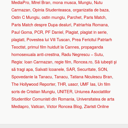
MediaPro
,
Mirel Bran
,
mona musca
,
Mungiu
,
Nutu
Carmazan
,
Opinia Studenteasca
,
organizatia de baza
,
Ostin C Mungiu
,
ostin mungiu
,
Parchet
,
Paris Match
,
Paris Match despre Dupa dealuri
,
Patriarhia Romana
,
Paul Goma
,
PCR
,
PF Daniel
,
Plagiat
,
plagiat in serie
,
plagiati
,
Povestea lui Vili Tuscan
,
Prea Fericitul Patriarh
Teoctist
,
primul film huiduit la Cannes
,
propaganda
homosexuala anti-crestina
,
Radu Negrescu – Sutu
,
Regia: Ioan Carmazan
,
regie film
,
Roncea.ro
,
Să iubeşti şi
să tragi apa
,
Salvati Icoanele
,
SAR
,
Securitate
,
SON
,
Spovedanie la Tanacu
,
Tanacu
,
Tatiana Niculescu Bran
,
The Hollywood Reporter
,
THR
,
uascr
,
UMF Ias
,
Un film
scris de Cristian Mungiu
,
UNITER
,
Uniunea Asociatiilor
Studentilor Comunisti din Romania
,
Universitatea de arta
Mediapro
,
Vatican
,
Victor Roncea Blog
,
Ziaristi Online