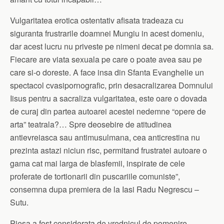
Vulgaritatea erotica ostentativ afisata tradeaza cu
siguranta frustrarile doamnei Mungiu in acest domeniu,
dar acest lucru nu priveste pe nimeni decat pe domnia sa.
Fiecare are viata sexuala pe care o poate avea sau pe
care si-o doreste. A face insa din Sfanta Evanghelie un
spectacol cvasipornografic, prin desacralizarea Domnului
Iisus pentru a sacraliza vulgaritatea, este oare o dovada
de curaj din partea autoarei acestei nedemne “opere de
arta” teatrala?… Spre deosebire de atitudinea
antievreiasca sau antimusulmana, cea anticrestina nu
prezinta astazi niciun risc, permitand frustratei autoare o
gama cat mai larga de blasfemii, inspirate de cele
proferate de tortionarii din puscariile comuniste”,
consemna dupa premiera de la Iasi Radu Negrescu –
Sutu.
Piesa a fost considerata de vrednicul de pomenire