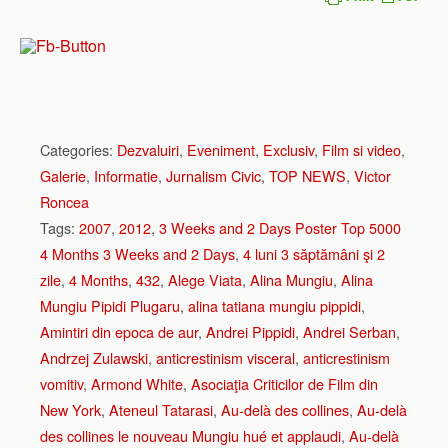
Categories:
Dezvaluiri
,
Eveniment
,
Exclusiv
,
Film si video
,
Galerie
,
Informatie
,
Jurnalism Civic
,
TOP NEWS
,
Victor
Roncea
Tags:
2007
,
2012
,
3 Weeks and 2 Days Poster Top 5000
4 Months 3 Weeks and 2 Days
,
4 luni 3 săptămâni şi 2
zile
,
4 Months
,
432
,
Alege Viata
,
Alina Mungiu
,
Alina
Mungiu Pipidi Plugaru
,
alina tatiana mungiu pippidi
,
Amintiri din epoca de aur
,
Andrei Pippidi
,
Andrei Serban
,
Andrzej Zulawski
,
anticrestinism visceral
,
anticrestinism
vomitiv
,
Armond White
,
Asociaţia Criticilor de Film din
New York
,
Ateneul Tatarasi
,
Au-delà des collines
,
Au-delà
des collines le nouveau Mungiu hué et applaudi
,
Au-delà