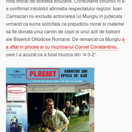
nota oficial de aceasta acuzatie. Consultand volumul ni s-
a confirmat intrutotul afirmatia respectatului regizor. Ioan
Carmazan nu exclude actionarea lui Mungiu in judecata
urmand ca suma solicitata ca prejudiciu moral si material
sa fie donata unui camin de copii si unui azil de batrani
ale Bisericii Ortodoxe Romane. De remarcat ca Mungiu
s-
a aflat in proces si cu muzicianul Cornel Constantiniu
,
care l-a acuzat ca a furat muzica din “4-3-2”.