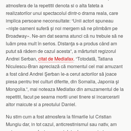
atmosfera de la repetitii denota si o alta fateta a
realizatorilor unui spectacolul dintr-o drama reala, care
implica persoane neconsultate: “Unii actori spuneau
«nişte oameni suferă şi noi mergem să ne plimbăm pe
Broadway». Ne-am dat seama atunci că nu trebuie să ne
luăm prea mult în serios. Distanţa s-a produs când am
putut să râdem de cazul acesta”, a mărturisit regizorul
Andrei Serban,
citat de Mediafax
. “Totodată, Tatiana
Niculescu-Bran apreciază că momentul cel mai amuzant
a fost când Andrei Şerban le-a cerut actorilor să joace
piesa pentru trei culturi diferite, din Somalia, Japonia şi
Mongolia.”, mai noteaza Mediafax din amuzamentul de la
repetitii, facut pe seama mortii unei tinere si incarcerarii
altor maicute si a preotului Daniel.
Nu stim cum a fost atmosfera la filmarile lui Cristian
Mungiu dar, in tot cazul, anticrestinismul sau nativ, am