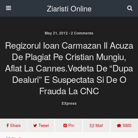
Ziaristi Online
May 21, 2012 • 2 Comments
Regizorul Ioan Carmazan Il Acuza
De Plagiat Pe Cristian Mungiu,
Aflat La Cannes.Vedeta De “Dupa
Dealuri” E Suspectata Si De O
Frauda La CNC
EXpress
Share
Tweet
Pin
Mail
SMS