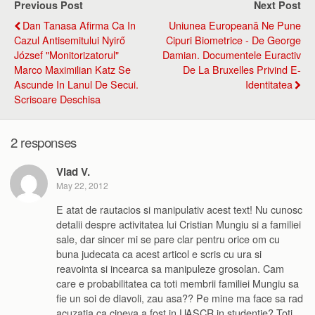
Previous Post
Next Post
Dan Tanasa Afirma Ca In
Uniunea Europeană Ne Pune
Cazul Antisemitului Nyirő
Cipuri Biometrice - De George
József "monitorizatorul"
Damian. Documentele Euractiv
Marco Maximilian Katz Se
De La Bruxelles Privind E-
Ascunde In Lanul De Secui.
Identitatea
Scrisoare Deschisa
2 responses
Vlad V.
May 22, 2012
E atat de rautacios si manipulativ acest text! Nu cunosc
detalii despre activitatea lui Cristian Mungiu si a familiei
sale, dar sincer mi se pare clar pentru orice om cu
buna judecata ca acest articol e scris cu ura si
reavointa si incearca sa manipuleze grosolan. Cam
care e probabilitatea ca toti membrii familiei Mungiu sa
fie un soi de diavoli, zau asa?? Pe mine ma face sa rad
acuzatia ca cineva a fost in UASCR in studentie? Toti