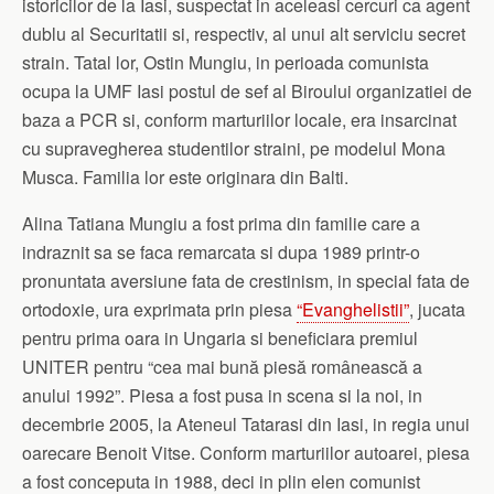
istoricilor de la Iasi, suspectat in aceleasi cercuri ca agent
dublu al Securitatii si, respectiv, al unui alt serviciu secret
strain. Tatal lor, Ostin Mungiu, in perioada comunista
ocupa la UMF Iasi postul de sef al Biroului organizatiei de
baza a PCR si, conform marturiilor locale, era insarcinat
cu supravegherea studentilor straini, pe modelul Mona
Musca. Familia lor este originara din Balti.
Alina Tatiana Mungiu a fost prima din familie care a
indraznit sa se faca remarcata si dupa 1989 printr-o
pronuntata aversiune fata de crestinism, in special fata de
ortodoxie, ura exprimata prin piesa
“Evanghelistii”
, jucata
pentru prima oara in Ungaria si beneficiara premiul
UNITER pentru “cea mai bună piesă românească a
anului 1992”. Piesa a fost pusa in scena si la noi, in
decembrie 2005, la Ateneul Tatarasi din Iasi, in regia unui
oarecare Benoit Vitse. Conform marturiilor autoarei, piesa
a fost conceputa in 1988, deci in plin elen comunist