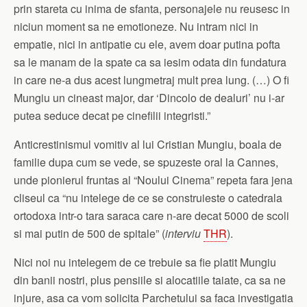
prin stareta cu inima de sfanta, personajele nu reusesc in
niciun moment sa ne emotioneze. Nu intram nici in
empatie, nici in antipatie cu ele, avem doar putina pofta
sa le manam de la spate ca sa iesim odata din fundatura
in care ne-a dus acest lungmetraj mult prea lung. (…) O fi
Mungiu un cineast major, dar ‘Dincolo de dealuri’ nu i-ar
putea seduce decat pe cinefilii integristi.”
Anticrestinismul vomitiv al lui Cristian Mungiu, boala de
familie dupa cum se vede, se spuzeste oral la Cannes,
unde pionierul fruntas al “Noului Cinema” repeta fara jena
cliseul ca “nu intelege de ce se construieste o catedrala
ortodoxa intr-o tara saraca care n-are decat 5000 de scoli
si mai putin de 500 de spitale” (
interviu
THR
).
Nici noi nu intelegem de ce trebuie sa fie platit Mungiu
din banii nostri, plus pensiile si alocatiile taiate, ca sa ne
injure, asa ca vom solicita Parchetului sa faca investigatia