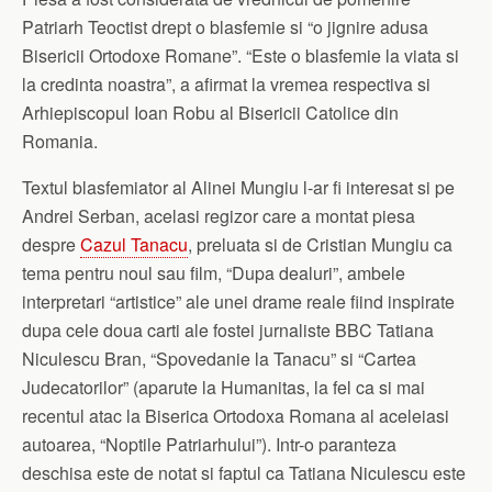
Patriarh Teoctist drept o blasfemie si “o jignire adusa
Bisericii Ortodoxe Romane”. “Este o blasfemie la viata si
la credinta noastra”, a afirmat la vremea respectiva si
Arhiepiscopul Ioan Robu al Bisericii Catolice din
Romania.
Textul blasfemiator al Alinei Mungiu l-ar fi interesat si pe
Andrei Serban, acelasi regizor care a montat piesa
despre
Cazul Tanacu
, preluata si de Cristian Mungiu ca
tema pentru noul sau film, “Dupa dealuri”, ambele
interpretari “artistice” ale unei drame reale fiind inspirate
dupa cele doua carti ale fostei jurnaliste BBC Tatiana
Niculescu Bran, “Spovedanie la Tanacu” si “Cartea
Judecatorilor” (aparute la Humanitas, la fel ca si mai
recentul atac la Biserica Ortodoxa Romana al aceleiasi
autoarea, “Noptile Patriarhului”). Intr-o paranteza
deschisa este de notat si faptul ca Tatiana Niculescu este