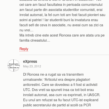
cei care am facut facultatea in perioada comunismului
am facut parte din asociatia studentilor comunisti, erai
inrolat automat, la fel cum toti am fost facuti pionieri sau
soimi ai patriei ! Iar studentii buni la invatatura erau
facuti sefi de ceva in asociatie, nu aveai cum sa zici ca
nu vrei…
Ma intreb cine este acest Roncea care are atata ura pe
familia cineastului…
Reply
eXpress
May 23, 2012
Dl Roncea ne-a rugat sa va transmitem
urmatoarele: “Articolul era despre plagiatori
anticrestini. Care se dovedesc a fi fost si activisti
UTC. Dvs vreti sa spuneti insa ca toti boii erau
inrolati automat, asa cum va exprimati, in UASCR.
Eu unul am refuzat sa fiu facut UTC-ist explicand
public secretarului de partid al scolii ca PCR