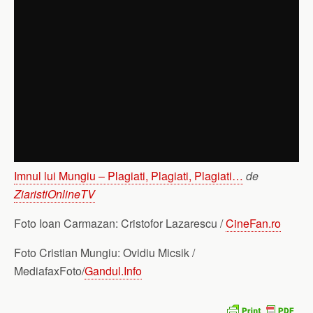
Imnul lui Mungiu – Plagiati, Plagiati, Plagiati…
de
ZiaristiOnlineTV
Foto Ioan Carmazan: Cristofor Lazarescu /
CineFan.ro
Foto Cristian Mungiu: Ovidiu Micsik /
MediafaxFoto/
Gandul.Info