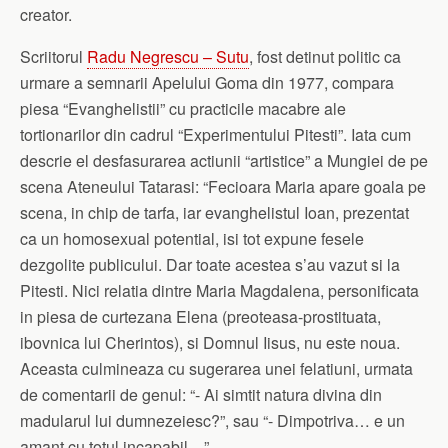
creator.
Scriitorul
Radu Negrescu – Sutu
, fost detinut politic ca
urmare a semnarii Apelului Goma din 1977, compara
piesa “Evanghelistii” cu practicile macabre ale
tortionarilor din cadrul “Experimentului Pitesti”. Iata cum
descrie el desfasurarea actiunii “artistice” a Mungiei de pe
scena Ateneului Tatarasi: “Fecioara Maria apare goala pe
scena, in chip de tarfa, iar evanghelistul Ioan, prezentat
ca un homosexual potential, isi tot expune fesele
dezgolite publicului. Dar toate acestea s’au vazut si la
Pitesti. Nici relatia dintre Maria Magdalena, personificata
in piesa de curtezana Elena (preoteasa-prostituata,
ibovnica lui Cherintos), si Domnul Iisus, nu este noua.
Aceasta culmineaza cu sugerarea unei felatiuni, urmata
de comentarii de genul: “- Ai simtit natura divina din
madularul lui dumnezeiesc?”, sau “- Dimpotriva… e un
amant cu totul incapabil…”