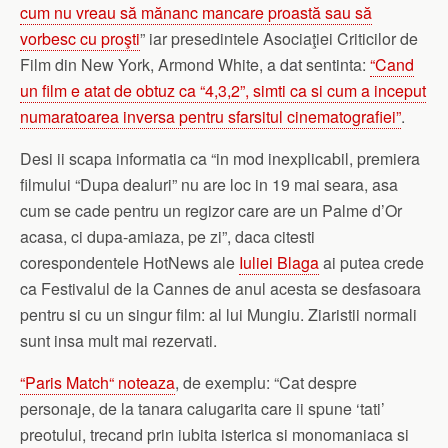
cum nu vreau să mănanc mancare proastă sau să
vorbesc cu proşti
” iar presedintele Asociaţiei Criticilor de
Film din New York, Armond White, a dat sentinta:
“Cand
un film e atat de obtuz ca “4,3,2”, simti ca si cum a inceput
numaratoarea inversa pentru sfarsitul cinematografiei”
.
Desi ii scapa informatia ca “in mod inexplicabil, premiera
filmului “Dupa dealuri” nu are loc in 19 mai seara, asa
cum se cade pentru un regizor care are un Palme d’Or
acasa, ci dupa-amiaza, pe zi”, daca citesti
corespondentele HotNews ale
Iuliei Blaga
ai putea crede
ca Festivalul de la Cannes de anul acesta se desfasoara
pentru si cu un singur film: al lui Mungiu. Ziaristii normali
sunt insa mult mai rezervati.
“Paris Match“ noteaza
, de exemplu: “Cat despre
personaje, de la tanara calugarita care ii spune ‘tati’
preotului, trecand prin iubita isterica si monomaniaca si