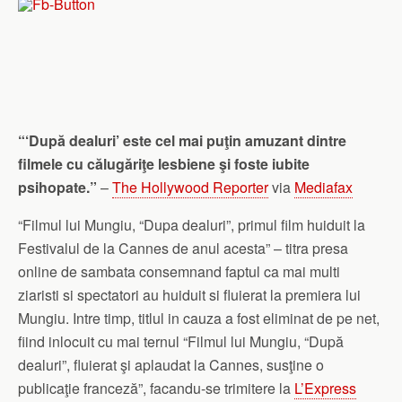
“‘După dealuri’ este cel mai puţin amuzant dintre
filmele cu călugăriţe lesbiene şi foste iubite
psihopate.”
–
The Hollywood Reporter
via
Mediafax
“Filmul lui Mungiu, “Dupa dealuri”, primul film huiduit la
Festivalul de la Cannes de anul acesta” – titra presa
online de sambata consemnand faptul ca mai multi
ziaristi si spectatori au huiduit si fluierat la premiera lui
Mungiu. Intre timp, titlul in cauza a fost eliminat de pe net,
fiind inlocuit cu mai ternul “Filmul lui Mungiu, “După
dealuri”, fluierat şi aplaudat la Cannes, susţine o
publicaţie franceză”, facandu-se trimitere la
L’Express