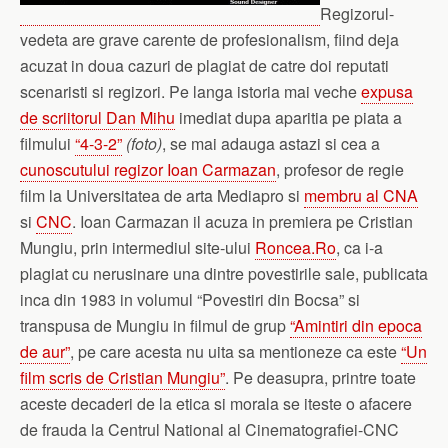
Regizorul-
vedeta are grave carente de profesionalism, fiind deja
acuzat in doua cazuri de plagiat de catre doi reputati
scenaristi si regizori. Pe langa istoria mai veche
expusa
de scriitorul Dan Mihu
imediat dupa aparitia pe piata a
filmului
“4-3-2”
(foto)
, se mai adauga astazi si cea a
cunoscutului regizor Ioan Carmazan
, profesor de regie
film la Universitatea de arta Mediapro si
membru al CNA
si
CNC
. Ioan Carmazan il acuza in premiera pe Cristian
Mungiu, prin intermediul site-ului
Roncea.Ro
, ca i-a
plagiat cu nerusinare una dintre povestirile sale, publicata
inca din 1983 in volumul “Povestiri din Bocsa” si
transpusa de Mungiu in filmul de grup
“Amintiri din epoca
de aur”
, pe care acesta nu uita sa mentioneze ca este
“Un
film scris de Cristian Mungiu”
. Pe deasupra, printre toate
aceste decaderi de la etica si morala se iteste o afacere
de frauda la Centrul National al Cinematografiei-CNC