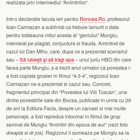
realizata prin intermediul “Amintirilor”.
Intr-o declaratie facuta ieri pentru
Roncea.Ro
, profesorul
Ioan Carmazan a subliniat ca trebuie lamurit o data
pentru totdeauna mitul acesta al “geniului” Mungiu,
intemeiat pe plagiat, conjuctura si frauda. Amintind de
cazul lui Dan Mihu, care, dupa ce a prezentat scenariul
sau –
Să iubeşti şi să tragi apa
– unui juriu HBO din care
facea parte Mungiu, s-a trezit anul urmator ca povestea i-
a fost copiata grosier in filmul “4-3-4”, regizorul Ioan
Carmazan ne-a prezentat si cazul sau. Concret,
fragmentul principal din “Povestea lui Vili Tuscan”, una
dintre povestirile sale din Bocsa, publicate in urma cu 29
de ani la Editura Facla, despre un carusel si mai multe
personaje, a fost reprodus intocmai in filmul de grup
semnat de Mungiu “Amintiri din epoca de aur”
(vezi foto
dreapta si dr jos)
. Regizorul il someaza pe Mungiu sa ia