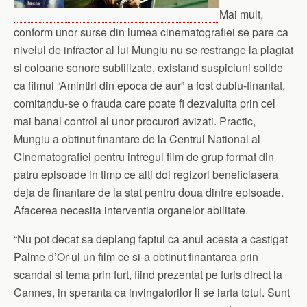
Mai mult,
conform unor surse din lumea cinematografiei se pare ca
nivelul de infractor al lui Mungiu nu se restrange la plagiat
si coloane sonore subtilizate, existand suspiciuni solide
ca filmul “Amintiri din epoca de aur” a fost dublu-finantat,
comitandu-se o frauda care poate fi dezvaluita prin cel
mai banal control al unor procurori avizati. Practic,
Mungiu a obtinut finantare de la Centrul National al
Cinematografiei pentru intregul film de grup format din
patru episoade in timp ce alti doi regizori beneficiasera
deja de finantare de la stat pentru doua dintre episoade.
Afacerea necesita interventia organelor abilitate.
“Nu pot decat sa deplang faptul ca anul acesta a castigat
Palme d’Or-ul un film ce si-a obtinut finantarea prin
scandal si tema prin furt, fiind prezentat pe furis direct la
Cannes, in speranta ca invingatorilor li se iarta totul. Sunt