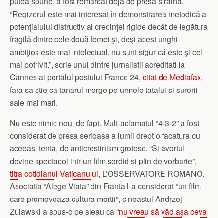
putea spune, a fost remarcat deja de presa straina.
“Regizorul este mai interesat în demonstrarea metodică a
potenţialului distructiv al credinţei rigide decât de legătura
fragilă dintre cele două femei şi, deşi acest unghi
ambiţios este mai intelectual, nu sunt sigur că este şi cel
mai potrivit.”, scrie unul dintre jurnalistii acreditati la
Cannes ai portalul postului France 24,
citat de Mediafax
,
fara sa stie ca tanarul merge pe urmele tatalui si surorii
sale mai mari.
Nu este nimic nou, de fapt. Mult-aclamatul “4-3-2” a fost
considerat de presa serioasa a lumii drept o facatura cu
aceeasi tenta, de anticrestinism grotesc. “Si avortul
devine spectacol intr-un film sordid si plin de vorbarie”,
titra cotidianul Vaticanului
, L’OSSERVATORE ROMANO.
Asociatia “Alege Viata” din Franta l-a considerat “un film
care promoveaza cultura mortii”, cineastul Andrzej
Zulawski a spus-o pe sleau ca “
nu vreau să văd aşa ceva