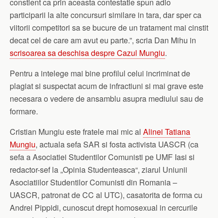
constient ca prin aceasta contestatie spun adio
participarii la alte concursuri similare in tara, dar sper ca
viitorii competitori sa se bucure de un tratament mai cinstit
decat cel de care am avut eu parte.”, scria Dan Mihu in
scrisoarea sa deschisa despre Cazul Mungiu
.
Pentru a intelege mai bine profilul celui incriminat de
plagiat si suspectat acum de infractiuni si mai grave este
necesara o vedere de ansamblu asupra mediului sau de
formare.
Cristian Mungiu este fratele mai mic al
Alinei Tatiana
Mungiu
, actuala sefa SAR si fosta activista UASCR (ca
sefa a Asociatiei Studentilor Comunisti pe UMF Iasi si
redactor-sef la „Opinia Studenteasca“, ziarul Uniunii
Asociatiilor Studentilor Comunisti din Romania –
UASCR, patronat de CC al UTC), casatorita de forma cu
Andrei Pippidi, cunoscut drept homosexual in cercurile