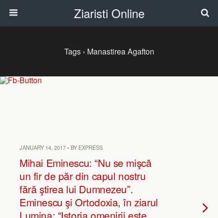
Ziaristi Online
Tags › Manastirea Agafton
JANUARY 14, 2017 • BY EXPRESS
Mihai Eminescu: “Nu se mişcă
un fir de păr din capul nostru
fără ştirea lui Dumnezeu”.
Eminescu şi Ortodoxia, în ziarul
Lumina: “Istoria omenirii este