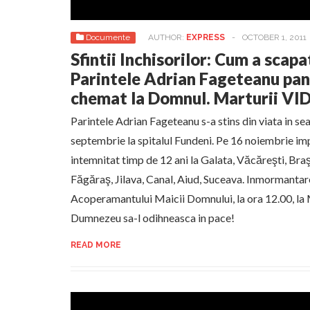
Documente
AUTHOR:
EXPRESS
-
OCTOBER 1, 2011
Sfintii Inchisorilor: Cum a scap
Parintele Adrian Fageteanu pan
chemat la Domnul. Marturii 
Parintele Adrian Fageteanu s-a stins din viata in sea
septembrie la spitalul Fundeni. Pe 16 noiembrie imp
intemnitat timp de 12 ani la Galata, Văcăreşti, Braş
Făgăraş, Jilava, Canal, Aiud, Suceava. Inmormantar
Acoperamantului Maicii Domnului, la ora 12.00, la 
Dumnezeu sa-l odihneasca in pace!
READ MORE