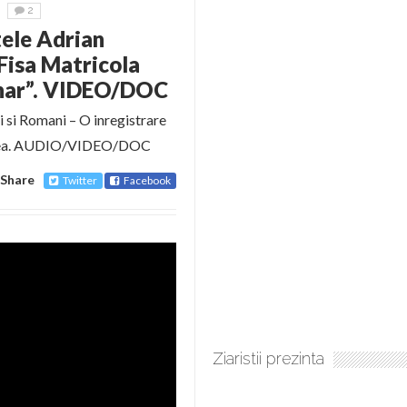
2
tele Adrian
Fisa Matricola
ionar”. VIDEO/DOC
 si Romani – O inregistrare
Roncea. AUDIO/VIDEO/DOC
Share
Twitter
Facebook
Ziaristii prezinta