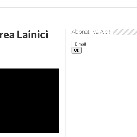
ea Lainici
Abonați-vă Aici!
lea spre desăvârșire. Gând de duminică de Elena Solunca Moise
nevoie de ajutorul nostru!
generate de tehnologia 5G și cere Dezbatere Națională
vernul, dat în judecată pentru HG 5G. Antenele de telefonie mo
tă chiar de către el: Sfânta Ana – Orșova
ad și Cavalerii noilor apocalipse. “O societate înfricoșată e mult
 Televiziunea Naţională – o mare sărbătoare. VIDEO
it – pe El să-l ascultați!” În inimi “să-nflorească, ca rod de har, H
rul român: “românii sunt slavi, nu latini”. Fostul agent ceaușist d