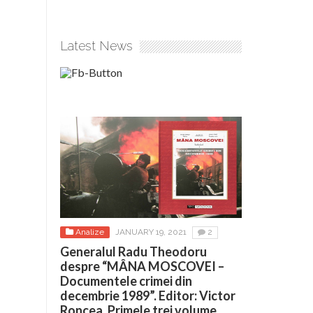
Latest News
Analize
JANUARY 19, 2021
2
Generalul Radu Theodoru
despre “MÂNA MOSCOVEI –
Documentele crimei din
decembrie 1989”. Editor: Victor
Roncea. Primele trei volume