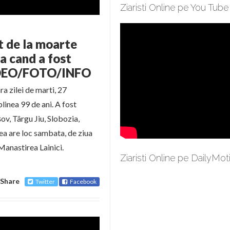
Ziaristi Online pe You Tube
at de la moarte
a cand a fost
VIDEO/FOTO/INFO
ra zilei de marti, 27
linea 99 de ani. A fost
ov, Târgu Jiu, Slobozia,
ea are loc sambata, de ziua
Manastirea Lainici.
Ziaristi Online pe DailyMot
Share
Twitter
Facebook