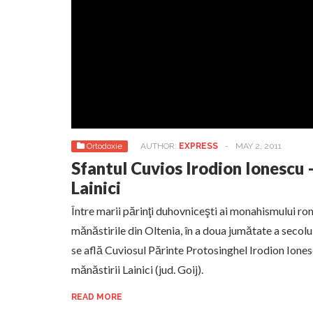
Ortodoxie
AUTHOR:
EXPRESS
-
MAY 2, 2011
Sfantul Cuvios Irodion Ionescu 
Lainici
Între marii părinţi duhovniceşti ai monahismului rom
mănăstirile din Oltenia, în a doua jumătate a secolulu
se află Cuviosul Părinte Protosinghel Irodion Iones
mănăstirii Lainici (jud. Goij).
READ MORE