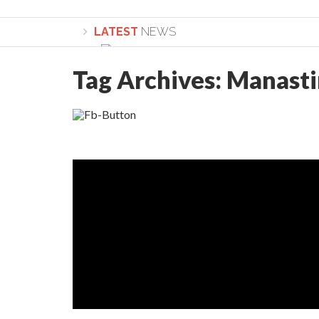
LATEST
NEWS
Tag Archives:
Manastir
Lepădarea de sine și urmarea lui Hristos. Ca
Sculați, sculați, boieri mari! Sara Nukina are 
Academia Române revine în cazul pericolele 
Academia Română: 5G poate cauza CANCER. Gu
La Mulți Ani, Eugen Mihăescu!
Pamfil Șeicaru omagiat la Mănăstirea ctitori
Nu vă fie frică! FOTO și VIDEO cu Corneliu Vl
Mariana Nicolesco: Evenimentele Darclée la
Schimbarea la Față: “Acesta e Fiul Meu Mult Iub
Turnătorul DIE Lucian Boia înjură din nou popo
României