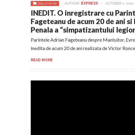
Documente
AUTHOR:
EXPRESS
-
OCTOBER 1, 2011
INEDIT. O inregistrare cu Parin
Fageteanu de acum 20 de ani si 
Penala a “simpatizantului leg
Parintele Adrian Fageteanu despre Mantuitor, Evrei
inedita de acum 20 de ani realizata de Victor 
READ MORE