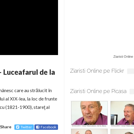
Ziaristi Online
– Luceafarul de la
Ziaristi Online pe Flickr
ânesc care au strălucit în
Ziaristi Online pe Picasa
i al XIX-lea, la loc de frunte
cu (1821-1900), stareţ al
Share
Twitter
Facebook