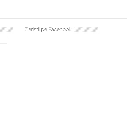
Ziaristii pe Facebook
bilă, periculoase pentru sănătate
 mai ușor de stăpânit”
ristos!”
e la Humanitas militează pentru federalizarea