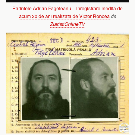
Parintele Adrian Fageteanu – inregistrare inedita de
acum 20 de ani realizata de Victor Roncea
de
ZiaristiOnlineTV