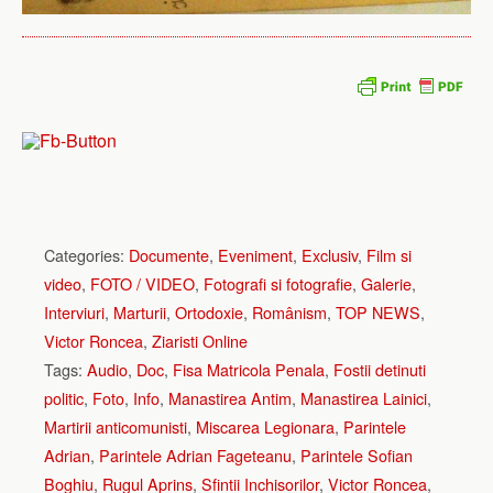
Categories:
Documente
,
Eveniment
,
Exclusiv
,
Film si
video
,
FOTO / VIDEO
,
Fotografi si fotografie
,
Galerie
,
Interviuri
,
Marturii
,
Ortodoxie
,
Românism
,
TOP NEWS
,
Victor Roncea
,
Ziaristi Online
Tags:
Audio
,
Doc
,
Fisa Matricola Penala
,
Fostii detinuti
politic
,
Foto
,
Info
,
Manastirea Antim
,
Manastirea Lainici
,
Martirii anticomunisti
,
Miscarea Legionara
,
Parintele
Adrian
,
Parintele Adrian Fageteanu
,
Parintele Sofian
Boghiu
,
Rugul Aprins
,
Sfintii Inchisorilor
,
Victor Roncea
,