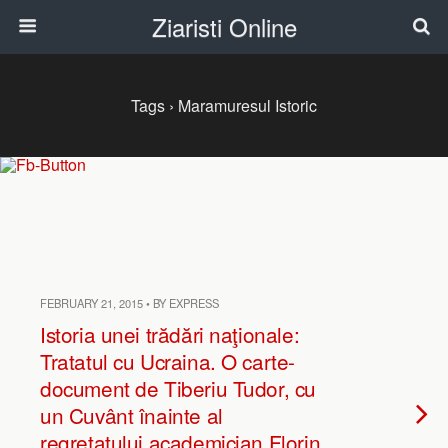
Ziaristi Online
Tags › Maramuresul Istoric
FEBRUARY 21, 2015 • BY EXPRESS
Istoria unei trădări naţionale:
Tratatul cu Ucraina. O carte-
document de Tiberiu Tudor, cu
un Cuvânt înainte al
regretatului academician Florin