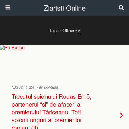
Ziaristi Online
Tags › Oltovsky
AUGUST 9, 2011 • BY EXPRESS
Trecutul spionului Rudas Ernö,
partenerul “si” de afaceri al
premierului Tăriceanu. Toti
spionii unguri ai premierilor
romani (II)