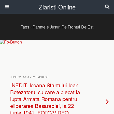
Ziaristi Online
Tags › Parintele Justin Pe Frontul De Est
JUNE 23, 2014 • BY EXPRESS
INEDIT. Icoana Sfantului Ioan
Botezatorul cu care a plecat la
lupta Armata Romana pentru
eliberarea Basarabiei, la 22
iunie 1941. FOTO/VIDEO