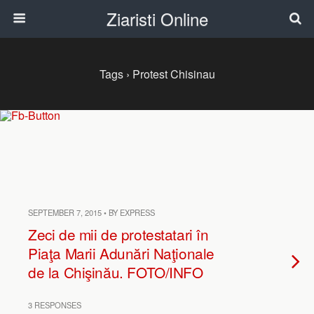
Ziaristi Online
Tags › Protest Chisinau
SEPTEMBER 7, 2015 • BY EXPRESS
Zeci de mii de protestatari în
Piaţa Marii Adunări Naţionale
de la Chişinău. FOTO/INFO
3 RESPONSES