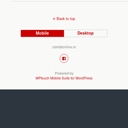
Back to top
Mobile
Desktop
ziaristionline.ro
Powered by
WPtouch Mobile Suite for WordPress