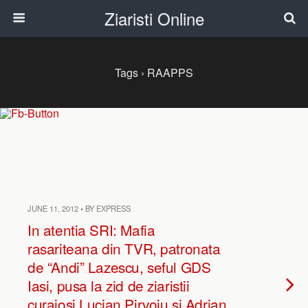
Ziaristi Online
Tags › RAAPPS
JUNE 11, 2012 • BY EXPRESS
In atentia SRI: Mafia
rasariteana din TVR, patronata
de “Andi” Lazescu, seful GDS
Iasi, pusa la zid de ziaristii
curajosi Lucian Pirvoiu si Adrian