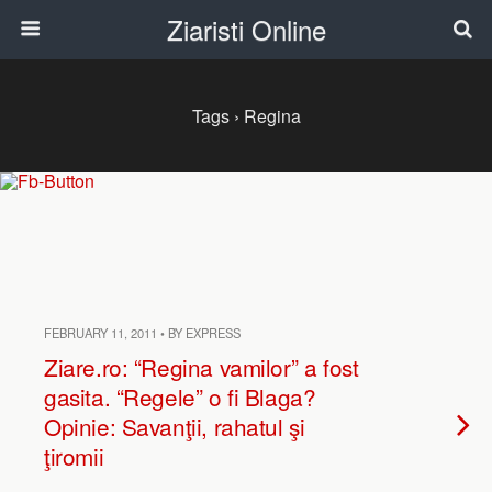
Ziaristi Online
Tags › Regina
FEBRUARY 11, 2011 • BY EXPRESS
Ziare.ro: “Regina vamilor” a fost
gasita. “Regele” o fi Blaga?
Opinie: Savanţii, rahatul şi
ţiromii