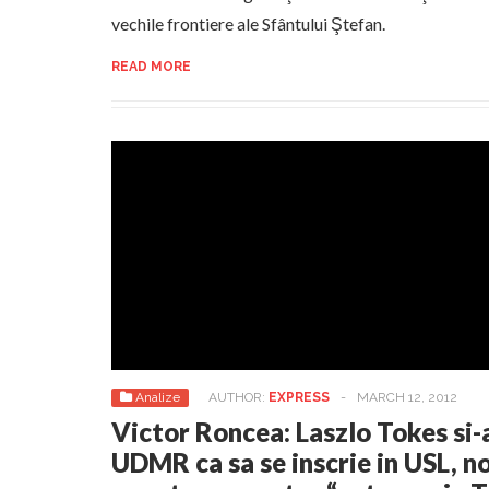
vechile frontiere ale Sfântului Ştefan.
READ MORE
Analize
AUTHOR:
EXPRESS
-
MARCH 12, 2012
Victor Roncea: Laszlo Tokes si-
UDMR ca sa se inscrie in USL, 