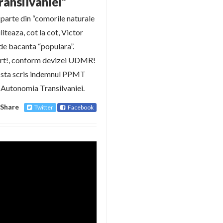
ransilvaniei”
 parte din “comorile naturale
liteaza, cot la cot, Victor
de bacanta “populara”.
ert!, conform devizei UDMR!
 sta scris indemnul PPMT
 Autonomia Transilvaniei.
Share
Twitter
Facebook