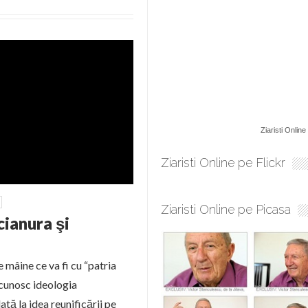
Ziaristi Online
Ziaristi Online pe Flickr
Ziaristi Online pe Picasa
cianura şi
 mâine ce va fi cu “patria
cunosc ideologia
tă la idea reunificării pe