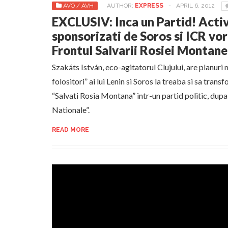
AVO / AVH
AUTHOR:
EXPRESS
-
APRIL 6, 2012
EXCLUSIV: Inca un Partid! Activ
sponsorizati de Soros si ICR vor
Frontul Salvarii Rosiei Montane
Szakáts István, eco-agitatorul Clujului, are planuri m
folositori” ai lui Lenin si Soros la treaba si sa tran
“Salvati Rosia Montana” intr-un partid politic, dupa
Nationale”.
READ MORE