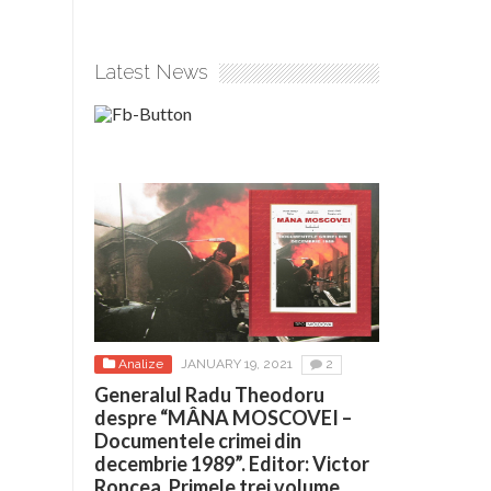
Latest News
Analize
JANUARY 19, 2021
2
Generalul Radu Theodoru
despre “MÂNA MOSCOVEI –
Documentele crimei din
decembrie 1989”. Editor: Victor
Roncea. Primele trei volume