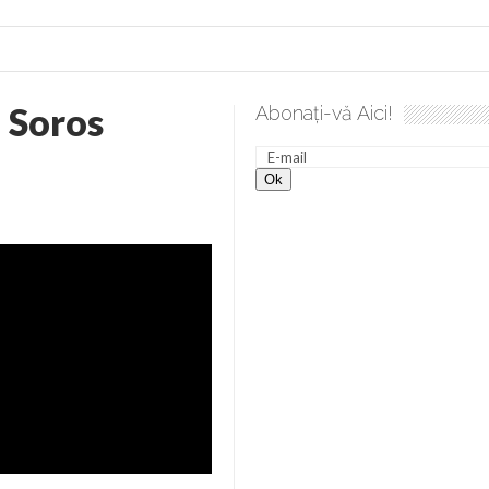
 Soros
Abonați-vă Aici!
lea spre desăvârșire. Gând de duminică de Elena Solunca Moise
nevoie de ajutorul nostru!
generate de tehnologia 5G și cere Dezbatere Națională
vernul, dat în judecată pentru HG 5G. Antenele de telefonie mo
tă chiar de către el: Sfânta Ana – Orșova
ad și Cavalerii noilor apocalipse. “O societate înfricoșată e mult
 Televiziunea Naţională – o mare sărbătoare. VIDEO
it – pe El să-l ascultați!” În inimi “să-nflorească, ca rod de har, H
rul român: “românii sunt slavi, nu latini”. Fostul agent ceaușist d