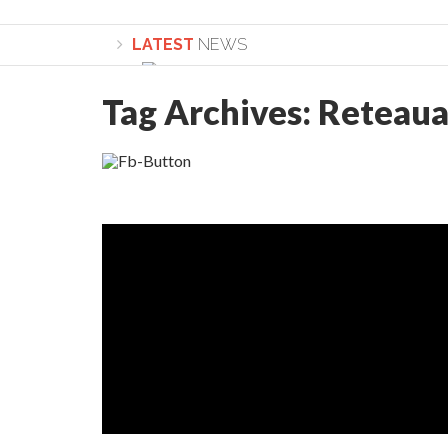
LATEST
NEWS
Tag Archives:
Reteaua
Lepădarea de sine și urmarea lui Hristos. Ca
Sculați, sculați, boieri mari! Sara Nukina are 
Academia Române revine în cazul pericolele 
Academia Română: 5G poate cauza CANCER. Gu
La Mulți Ani, Eugen Mihăescu!
Pamfil Șeicaru omagiat la Mănăstirea ctitori
Nu vă fie frică! FOTO și VIDEO cu Corneliu Vl
Mariana Nicolesco: Evenimentele Darclée la
Schimbarea la Față: “Acesta e Fiul Meu Mult Iub
Turnătorul DIE Lucian Boia înjură din nou popo
României