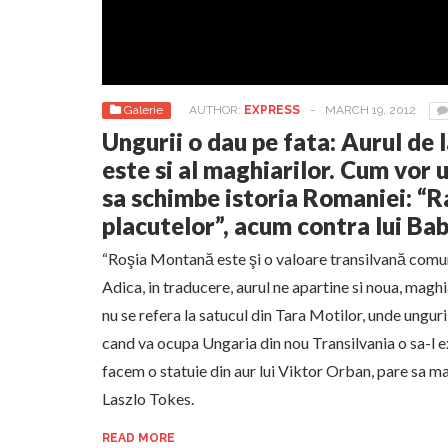
Galerie
AUTHOR:
EXPRESS
-
MARCH 19, 2012
Ungurii o dau pe fata: Aurul de
este si al maghiarilor. Cum vor u
sa schimbe istoria Romaniei: “R
placutelor”, acum contra lui Ba
“Roşia Montană este şi o valoare transilvană comun
Adica, in traducere, aurul ne apartine si noua, magh
nu se refera la satucul din Tara Motilor, unde ungur
cand va ocupa Ungaria din nou Transilvania o sa-l 
facem o statuie din aur lui Viktor Orban, pare sa m
Laszlo Tokes.
READ MORE