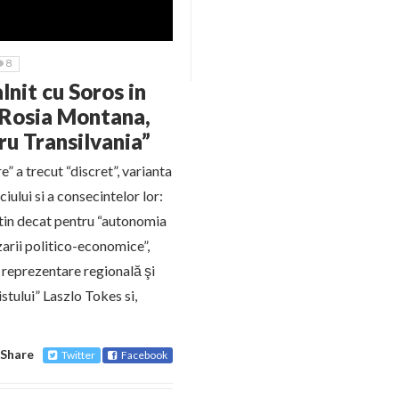
8
lnit cu Soros in
 Rosia Montana,
ru Transilvania”
” a trecut “discret”, varianta
ciului si a consecintelor lor:
 putin decat pentru “autonomia
arii politico-economice”,
o reprezentare regională şi
stului” Laszlo Tokes si,
Share
Twitter
Facebook