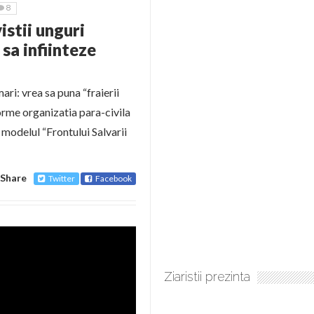
8
istii unguri
 sa infiinteze
ari: vrea sa puna “fraierii
sforme organizatia para-civila
 modelul “Frontului Salvarii
Share
Twitter
Facebook
Ziaristii prezinta