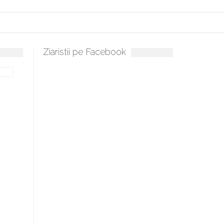
Ziaristii pe Facebook
bilă, periculoase pentru sănătate
 mai ușor de stăpânit”
ristos!”
e la Humanitas militează pentru federalizarea