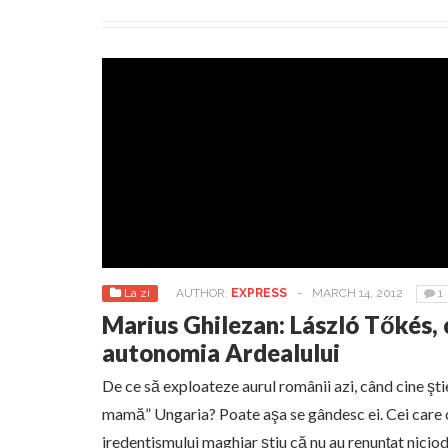
La zi
AUTHOR:
EXPRESS
-
MARCH 14, 2012
1
Marius Ghilezan: László Tőkés, 
autonomia Ardealului
De ce să exploateze aurul românii azi, când cine ştie
mamă” Ungaria? Poate aşa se gândesc ei. Cei care 
iredentismului maghiar ştiu că nu au renunţat nicioda