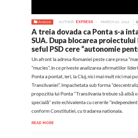
Analize
AUTHOR:
EXPRESS
-
MARCH 10, 2012
A treia dovada ca Ponta s-a inta
SUA. Dupa blocarea proiectului
seful PSD cere “autonomie pent
Un afront la adresa Romaniei peste care presa “mare
“mucles”, in ce priveste analizarea afirmatiilor lideri
Ponta a pontat, ieri, la Cluj, nici mai mult nici mai
Transilvaniei”. Impachetata sub forma “descentraliz
propozitia lui Ponta “Transilvania trebuie să aibă 
specială” este echivalenta cu cererile “independenti
conform Constitutiei, cu tradarea nationala.
READ MORE