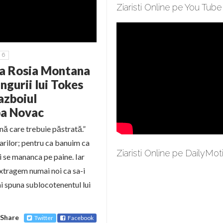
Ziaristi Online pe You Tube
6
 la Rosia Montana
ngurii lui Tokes
azboiul
ba Novac
ă care trebuie păstrată.”
iarilor; pentru ca banuim ca
Ziaristi Online pe DailyMot
ii se mananca pe paine. Iar
extragem numai noi ca sa-i
ai spuna sublocotenentul lui
Share
Twitter
Facebook