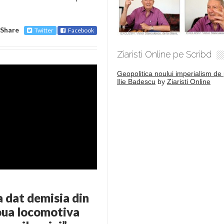
Share
Twitter
Facebook
Ziaristi Online pe Scribd
Geopolitica noului imperialism de 
Ilie Badescu
by
Ziaristi Online
a dat demisia din
noua locomotiva