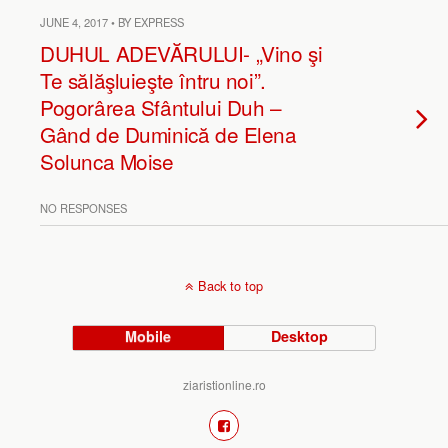
JUNE 4, 2017 • BY EXPRESS
DUHUL ADEVĂRULUI- „Vino şi
Te sălăşluieşte întru noi”.
Pogorârea Sfântului Duh –
Gând de Duminică de Elena
Solunca Moise
NO RESPONSES
Back to top
Mobile
Desktop
ziaristionline.ro