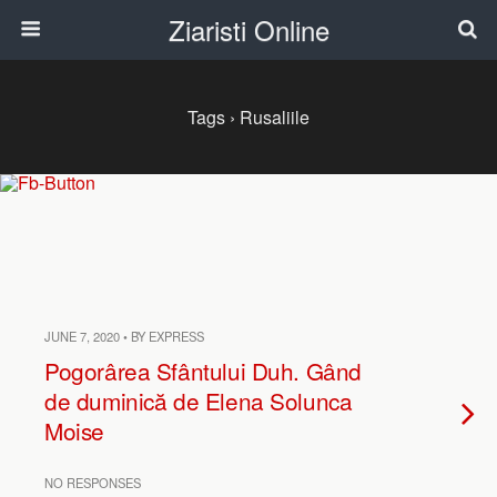
Ziaristi Online
Tags › Rusaliile
JUNE 7, 2020 • BY EXPRESS
Pogorârea Sfântului Duh. Gând
de duminică de Elena Solunca
Moise
NO RESPONSES