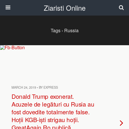
Ziaristi Online
Tags › Russia
MARCH 24, 2019 • BY EXPRESS
Donald Trump exonerat.
Acuzele de legături cu Rusia au
fost dovedite totalmente false.
Hoții KGB-iști strigau hoții.
GreatAgain.Ro publică