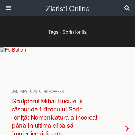
Ziaristi Online
Tags › Sorin Ionita
JANUARY 18, 2016 • BY EXPRESS
Sculptorul Mihai Buculei îi
răspunde filfizonului Sorin
Ioniţă: Nomenklatura a încercat
până în ultima clipă să
împiedice ridicarea