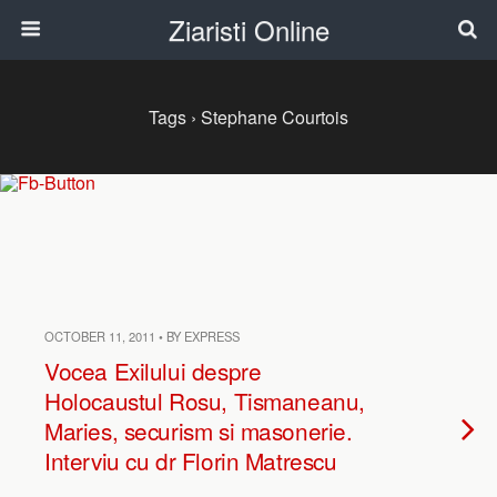
Ziaristi Online
Tags › Stephane Courtois
OCTOBER 11, 2011 • BY EXPRESS
Vocea Exilului despre
Holocaustul Rosu, Tismaneanu,
Maries, securism si masonerie.
Interviu cu dr Florin Matrescu