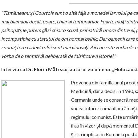
“Tismăneanu şi Courtois sunt o altă faţă a monedei iar rolul pe car
mai blamabil decât, poate, chiar al torţionarilor. Foarte mulţi dintr
psihopaţi, le putem găsi chiar o scuză psihiatrică unora dintre ei, 
incompatibile cu statutul de om normal psihic. Dar oamenii care mis
cunoaşterea adevărului sunt mai vinovaţi. Aici nu este vorba de ni
vorba de o tentativă deliberată de falsificare a istoriei.
”
Interviu cu Dr. Florin Mătrscu, autorul volumelor ,,Holocaust
Provenea din familia unui preot
Medicină, dar a decis, în 1980, să
Germania unde se consacră medici
vocea tuturor românilor rămaşi în
regimului comunist. Este urmărit d
îl au în vizor şi după momentul
şi s-a implicat în România postd