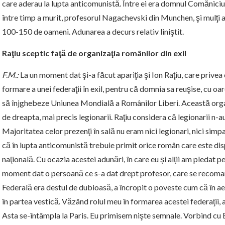
care aderau la lupta anticomunistă. Între ei era domnul Comăniciu, 
între timp a murit, profesorul Nagachevski din Munchen, şi mulţi al
100-150 de oameni. Adunarea a decurs relativ liniştit.
Raţiu sceptic faţă de organizaţia românilor din exil
F.M.:
La un moment dat şi-a făcut apariţia şi Ion Raţiu, care privea
formare a unei federaţii în exil, pentru că domnia sa reuşise, cu oare
să înjghebeze Uniunea Mondială a Românilor Liberi. Această orga
de dreapta, mai precis legionarii. Raţiu considera că legionarii n-
Majoritatea celor prezenţi în sală nu eram nici legionari, nici simp
că în lupta anticomunistă trebuie primit orice român care este dis
naţională. Cu ocazia acestei adunări, în care eu şi alţii am pledat pe
moment dat o persoană ce s-a dat drept profesor, care se recoma
Federală era destul de dubioasă, a încropit o poveste cum că în ae
în partea vestică. Văzând rolul meu în formarea acestei federaţii, 
Asta se-întâmpla la Paris. Eu primisem nişte semnale. Vorbind cu