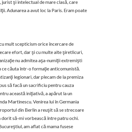
jurist şi intelectual de mare clasă, care
ţii. Adunarea a avut loc la Paris. Eram poate
 cu mult scepticism orice încercare de
care efort, dar şi cu multe alte şiretlicuri,
nizaţie nu admitea aşa-numiţii extremişti
au ce căuta într-o formaţie anticomunistă.
atizanţi legionari, dar plecam de la premiza
pus să facă un sacrificiu pentru cauza
ntru această iniţiativă, a apărut la un
nda Martinescu. Venirea lui în Germania
roportul din Berlin a reuşit să se strecoare
a dorit să-mi vorbească între patru ochi.
 Bucureştiul, am aflat că mama fusese