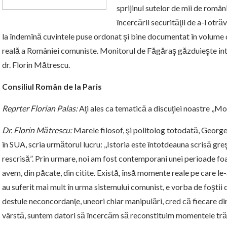
sprijinul sutelor de mii de român
încercării securităţii de a-l otră
la îndemînă cuvintele puse ordonat şi bine documentat în volume de
reală a României comuniste. Monitorul de Făgăraş găzduieşte interv
dr. Florin Mătrescu.
Consiliul Român de la Paris
Reprter Florian Palas:
Aţi ales ca tematică a discuţiei noastre ,,
Dr. Florin Mătrescu:
Marele filosof, şi politolog totodată, George
în SUA, scria următorul lucru: ,,Istoria este întotdeauna scrisă greş
rescrisă”. Prin urmare, noi am fost contemporani unei perioade foar
avem, din păcate, din citite. Există, însă momente reale pe care l
au suferit mai mult în urma sistemului comunist, e vorba de foştii d
destule neconcordanţe, uneori chiar manipulări, cred că fiecare din
vârstă, suntem datori să încercăm să reconstituim momentele trăi