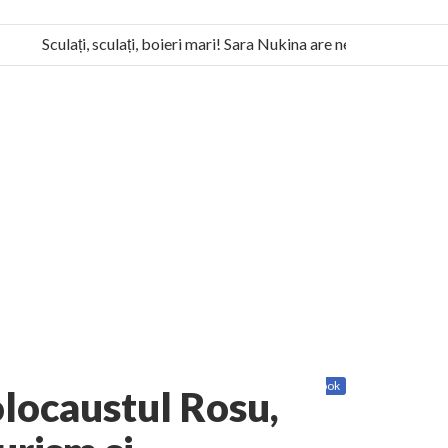
Sculați, sculați, boieri mari! Sara Nukina are nevoie de ajutorul n
la Humanitas militează pentru federalizarea României
Share
Twitter
Facebook
olocaustul Rosu,