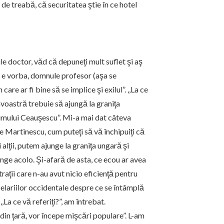
e de treabă, că securitatea ştie în ce hotel
 doctor, văd că depuneţi mult suflet şi aş
e e vorba, domnule profesor (aşa se
re ar fi bine să se implice şi exilul”. ,,La ce
voastră trebuie să ajungă la graniţa
gimului Ceauşescu”. Mi-a mai dat câteva
Martinescu, cum puteţi să vă închipuiţi că
 alţii, putem ajunge la graniţa ungară şi
e acolo. Şi-afară de asta, ce ecou ar avea
ţii care n-au avut nicio eficienţă pentru
elariilor occidentale despre ce se întâmplă
,,La ce vă referiţi?”, am întrebat.
in ţară, vor începe mişcări populare”. L-am