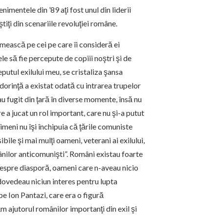
mentele din ’89 aţi fost unul din liderii
tiţi din scenariile revoluţiei române.
mească pe cei pe care îi consideră ei
ele să fie percepute de copiii noştri şi de
eputul exilului meu, se cristaliza şansa
 dorinţă a existat odată cu intrarea trupelor
 au fugit din ţară în diverse momente, însă nu
e a jucat un rol important, care nu şi-a putut
imeni nu îşi închipuia că ţările comuniste
ile şi mai mulţi oameni, veterani ai exilului,
ânilor anticomunişti”. Români existau foarte
m despre diasporă, oameni care n-aveau nicio
dovedeau niciun interes pentru lupta
pe Ion Pantazi, care era o figură
m ajutorul românilor importanţi din exil şi