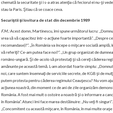
chemată la securitate şi i s-a atras atenţia că feciorul ei nu-şi ved
stau la Paris. Ştiau că se coace ceva.
Securiştii şi lovitura de stat din decembrie 1989
F.M.:
Acest domn, Martinescu, îmi spune următorul lucru: ,,Domnule
vrea să vă capacitez într-o acţiune foarte importantă”. ,,Despre c
recomandase)?”. ,,În România va începe o mişcare socială amplă, în ca
vă referiţi? Ce-am putea face noi?”. ,,Un grup organizat de dumnea
româno-ungară. Şi de-acolo să protestaţi şi să cereţi căderea re
amănunte pe această temă. L-am abordat foarte simplu: ,,Domnule 
noi, care suntem însemnaţi de serviciile secrete, de KGB şi de mulţi
putem protesta pentru căderea regimului Ceauşescu? Nu vom ajung
acţiunea noastră, din moment ce de ani de zile organizăm demonstra
România. A fost mai mult o ostoire a noastră şi o informare a canc
în România”. Atunci îmi face marea destăinuire: ,,Nu veţi fi singuri”. 
,,Concomitent cu această mişcare, în România, în mai multe oraşe d