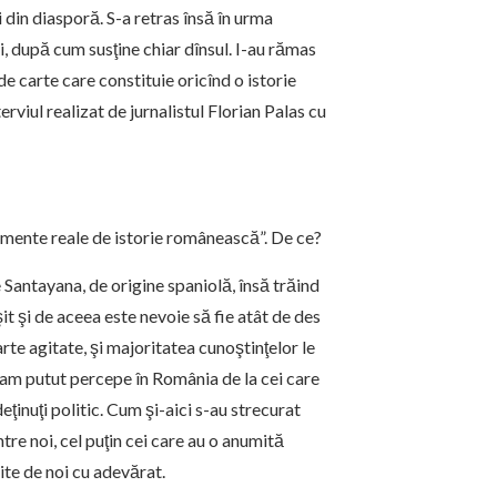
i din diasporă. S-a retras însă în urma
vi, după cum susţine chiar dînsul. I-au rămas
 carte care constituie oricînd o istorie
iul realizat de jurnalistul Florian Palas cu
Momente reale de istorie românească”. De ce?
 Santayana, de origine spaniolă, însă trăind
it şi de aceea este nevoie să fie atât de des
te agitate, şi majoritatea cunoştinţelor le
e-am putut percepe în România de la cei care
eţinuţi politic. Cum şi-aici s-au strecurat
tre noi, cel puţin cei care au o anumită
te de noi cu adevărat.