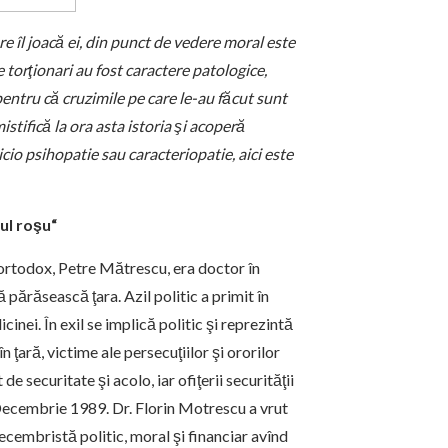
e îl joacă ei, din punct de vedere moral este
e torţionari au fost caractere patologice,
pentru că cruzimile pe care le-au făcut sunt
tifică la ora asta istoria şi acoperă
cio psihopatie sau caracteriopatie, aici este
ul roşu“
 ortodox, Petre Mătrescu, era doctor în
 părăsească ţara. Azil politic a primit în
nei. În exil se implică politic şi reprezintă
 ţară, victime ale persecuţiilor şi ororilor
e securitate şi acolo, iar ofiţerii securităţii
 Decembrie 1989. Dr. Florin Motrescu a vrut
ecembristă politic, moral şi financiar avînd