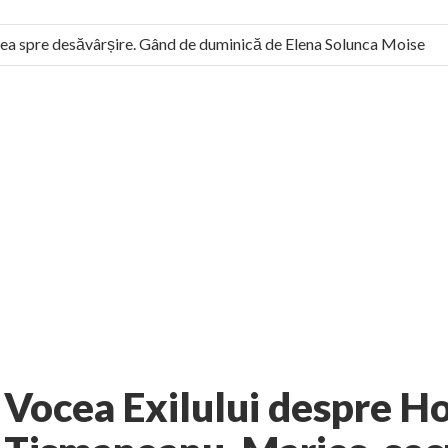
a spre desăvârșire. Gând de duminică de Elena Solunca Moise
l român: “românii sunt slavi, nu latini”. Fostul agent ceaușist de 
1 comment
i-Romania
Dezvaluiri
AUTHOR:
EXPRESS
-
OCTOBER 11, 2011
Vocea Exilului despre H