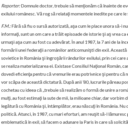
Reporter:
Domnule doctor, trebuie să menţionăm că înainte de eveni
exilului românesc. Vă rog să relataţi momentele inedite pe care le ş
F.M.:
Fără să fiu o sursă autorizată, aşa cum le place unora să-i nu
informaţi, sunt un om care a trăit episoade de istorie şi aş vrea ca 
urmaşi aşa cum au fost cu adevărat. În anul 1987, la 7 ani de la înc
formării unei federaţii a românilor anticomunişti din exil. Această
sovietice în România şi îngroşării rândurilor exilului, prin cei care
se realiza materializarea ei. Existase Consiliul Naţional Român, car
dovedi eficienţa pentru că vremurile erau potrivnice şi pentru că n
vor scăpa de această dictatură. După anii ’80, lucrurile păreau posib
cochetau cu ideea că ,,trebuie să realizăm o formă de unire a rom
mulţi, au fost estimaţi la sute de mii, la milioane chiar, dar vorbi
legătură cu România şi, întâmplător, erau născuţi în România. Nu 
politică. Atunci, în 1987, cu mari eforturi, am reuşit să-l lămuresc 
emblematică în exil, să facem o adunare la Paris în care să solicită