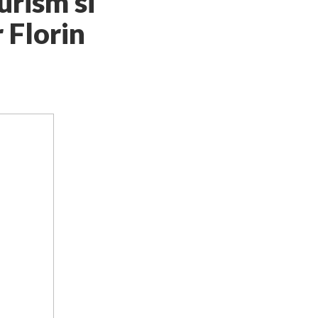
urism si
 Florin