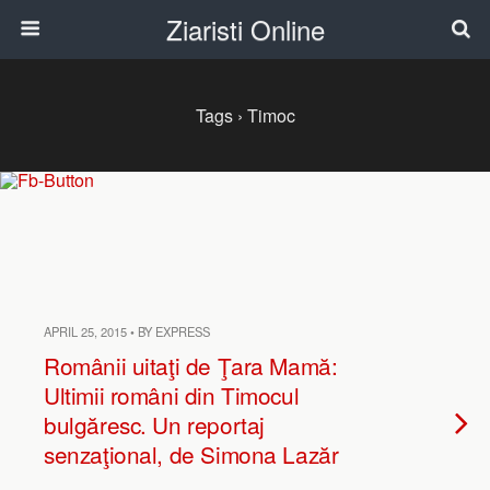
Ziaristi Online
Tags › Timoc
APRIL 25, 2015 • BY EXPRESS
Românii uitaţi de Ţara Mamă:
Ultimii români din Timocul
bulgăresc. Un reportaj
senzaţional, de Simona Lazăr