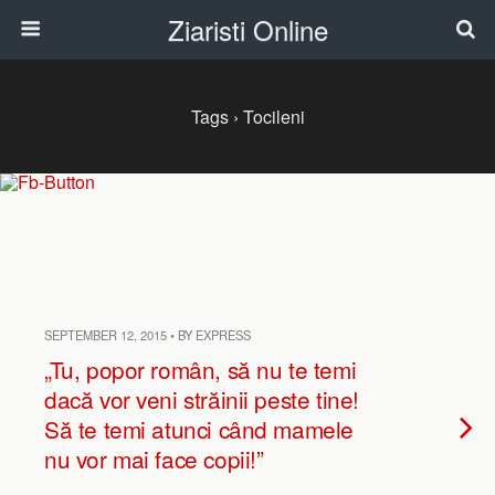
Ziaristi Online
Tags › Tocileni
SEPTEMBER 12, 2015 • BY EXPRESS
„Tu, popor român, să nu te temi
dacă vor veni străinii peste tine!
Să te temi atunci când mamele
nu vor mai face copii!”