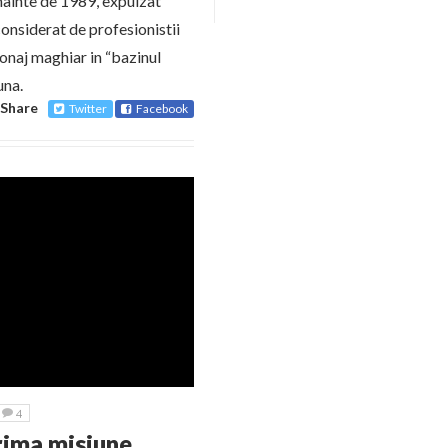
nainte de 1989, expulzat
considerat de profesionistii
ionaj maghiar in “bazinul
una.
Share
Twitter
Facebook
4
Prima misiune