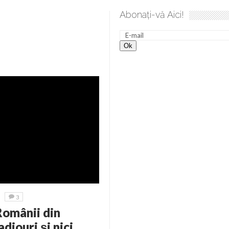
Abonați-vă Aici!
 spre desăvârșire. Gând de duminică de Elena Solunca Moise
3
omânii din
diouri și nici