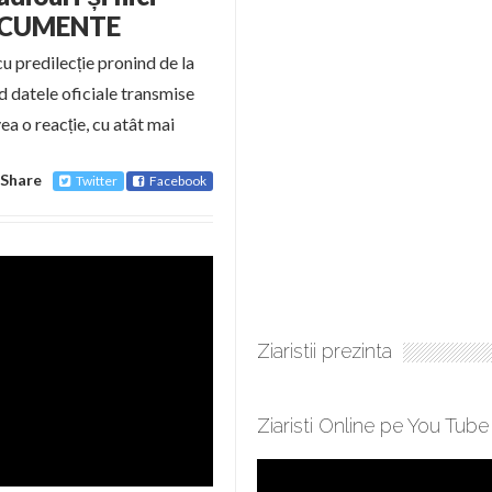
 DOCUMENTE
 cu predilecție pronind de la
nd datele oficiale transmise
a o reacție, cu atât mai
Share
Twitter
Facebook
Ziaristii prezinta
Ziaristi Online pe You Tube