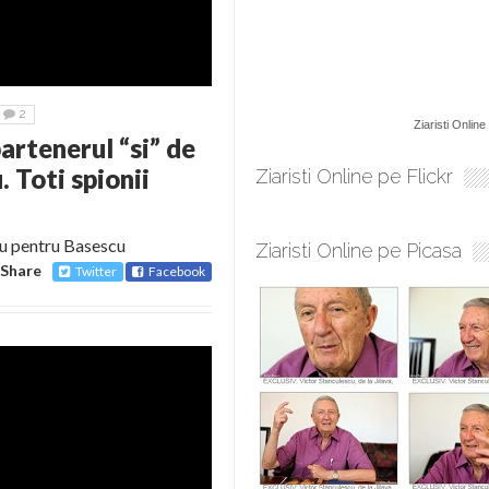
2
Ziaristi Online
artenerul “si” de
. Toti spionii
Ziaristi Online pe Flickr
nu pentru Basescu
Ziaristi Online pe Picasa
Share
Twitter
Facebook