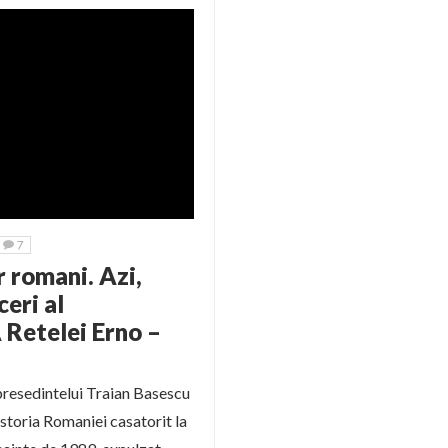
7
r romani. Azi,
ceri al
Retelei Erno –
 presedintelui Traian Basescu
istoria Romaniei casatorit la