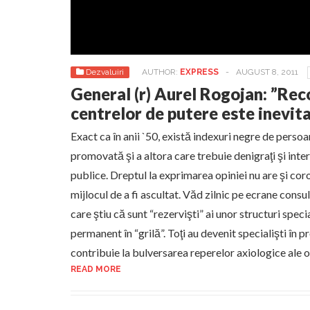
Dezvaluiri
AUTHOR:
EXPRESS
-
AUGUST 8, 2011
General (r) Aurel Rogojan: ”Rec
centrelor de putere este inevi
Exact ca în anii `50, există indexuri negre de perso
promovată şi a altora care trebuie denigraţi şi inter
publice. Dreptul la exprimarea opiniei nu are şi coro
mijlocul de a fi ascultat. Văd zilnic pe ecrane consul
care ştiu că sunt “rezervişti” ai unor structuri specia
permanent în “grilă”. Toţi au devenit specialişti în
contribuie la bulversarea reperelor axiologice ale 
READ MORE