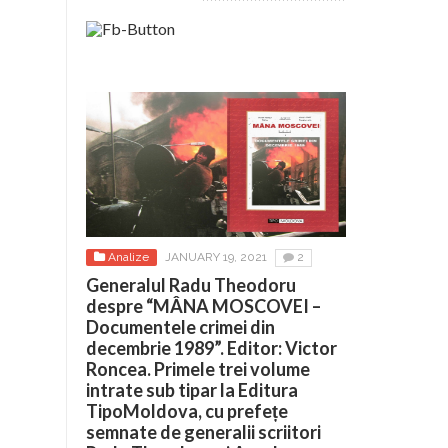
Analize
JANUARY 19, 2021
2
Generalul Radu Theodoru
despre “MÂNA MOSCOVEI –
Documentele crimei din
decembrie 1989”. Editor: Victor
Roncea. Primele trei volume
intrate sub tipar la Editura
TipoMoldova, cu prefețe
semnate de generalii scriitori