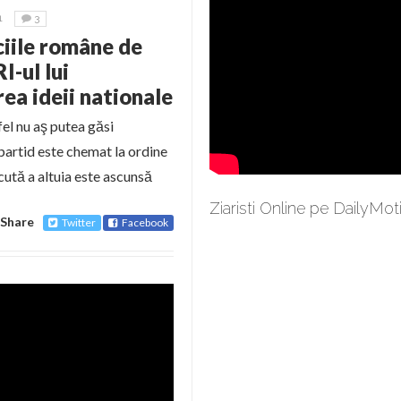
1
3
iciile române de
I-ul lui
a ideii nationale
el nu aş putea găsi
i partid este chemat la ordine
cută a altuia este ascunsă
Ziaristi Online pe DailyMot
Share
Twitter
Facebook