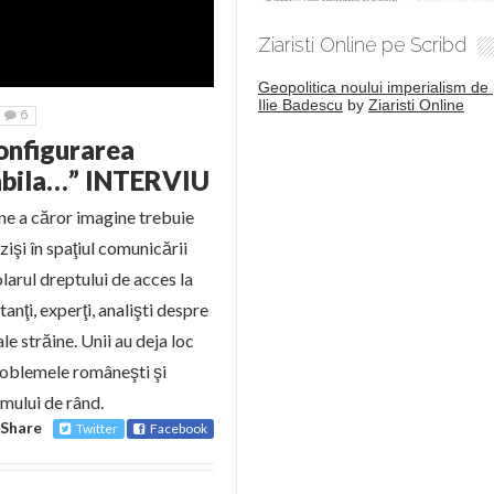
Ziaristi Online pe Scribd
Geopolitica noului imperialism de 
Ilie Badescu
by
Ziaristi Online
6
onfigurarea
tabila…” INTERVIU
ane a căror imagine trebuie
zişi în spaţiul comunicării
larul dreptului de acces la
tanţi, experţi, analişti despre
le străine. Unii au deja loc
 problemele româneşti şi
omului de rând.
Share
Twitter
Facebook