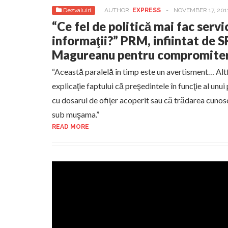
Dezvaluiri
AUTHOR:
EXPRESS
-
NOVEMBER 17, 201
“Ce fel de politică mai fac serv
informaţii?” PRM, infiintat de SR
Magureanu pentru compromitere
“Această paralelă în timp este un avertisment… Altf
explicaţie faptului că preşedintele în funcţie al unu
cu dosarul de ofiţer acoperit sau că trădarea cunos
sub muşama.”
READ MORE