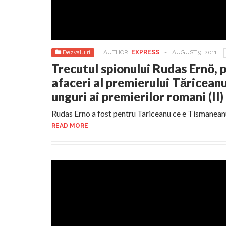
Dezvaluiri
AUTHOR:
EXPRESS
-
AUGUST 9, 2011
Trecutul spionului Rudas Ernö, p
afaceri al premierului Tăriceanu
unguri ai premierilor romani (II)
Rudas Erno a fost pentru Tariceanu ce e Tismanea
READ MORE