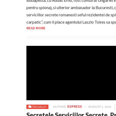
Budapesta, cu Rudas Erno, fost consul al Ungariei i
pentru spionaj, si ulterior ambasador la Bucuresti, 
serviciilor secrete romanesti seful rezidentei de sp
carpatic”, cum ii place agentului Laszlo Tokes sa sp
READ MORE
Dezvaluiri
AUTHOR:
EXPRESS
-
AUGUST 1, 2011
Secretele Serviciilor Secrete. 