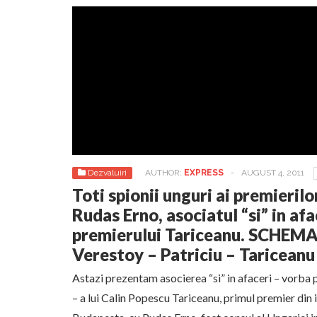
Dezvaluiri
AUTHOR:
EXPRESS
-
AUGUST 4, 2011
Toti spionii unguri ai premierilo
Rudas Erno, asociatul “si” in afa
premierului Tariceanu. SCHEMA 
Verestoy – Patriciu – Tariceanu
Astazi prezentam asocierea “si” in afaceri – vorba
– a lui Calin Popescu Tariceanu, primul premier din 