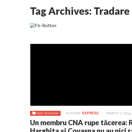
Tag Archives:
Tradare
Lepădarea de sine și urmarea lui Hristos. Calea
Anti-Romania
AUTHOR:
EXPRESS
-
MARCH 7, 2014
Un membru CNA rupe tăcerea: R
Harghita și Covasna nu au nici ra