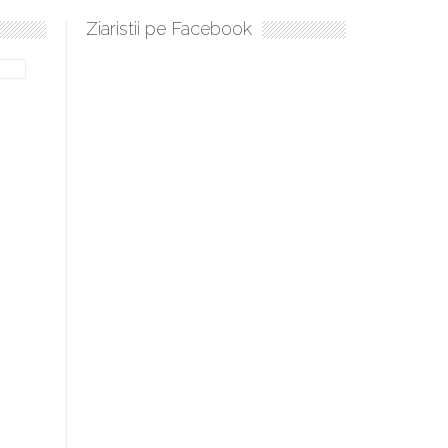
Ziaristii pe Facebook
Sculați, sculați, boieri mari! Sara Nukina are nevoie de ajutorul n