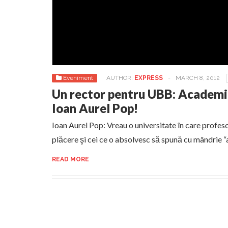
Eveniment
AUTHOR:
EXPRESS
-
MARCH 8, 2012
Un rector pentru UBB: Academi
Ioan Aurel Pop!
Ioan Aurel Pop: Vreau o universitate în care profesori
plăcere şi cei ce o absolvesc să spună cu mândrie 
READ MORE