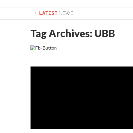
LATEST
NEWS
Tag Archives:
UBB
Lepădarea de sine și urmarea lui Hristos. Calea spr