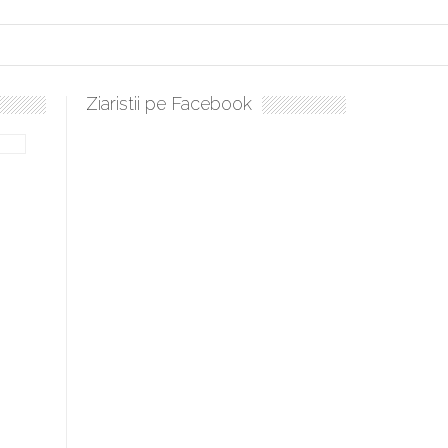
Ziaristii pe Facebook
ulați, sculați, boieri mari! Sara Nukina are nevoie de ajutorul nostru