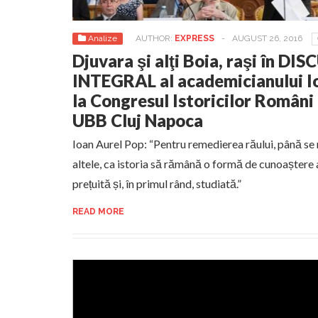
Analize
AUTHOR:
EXPRESS
-
AUGUST 26, 2016
Djuvara şi alţi Boia, raşi în DI
INTEGRAL al academicianului I
la Congresul Istoricilor Români
UBB Cluj Napoca
Ioan Aurel Pop: “Pentru remedierea răului, până se 
altele, ca istoria să rămână o formă de cunoaștere 
prețuită și, în primul rând, studiată.”
READ MORE