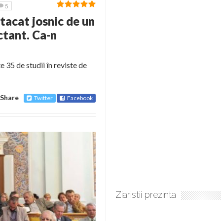
5
tacat josnic de un
ectant. Ca-n
 35 de studii în reviste de
Share
Twitter
Facebook
Ziaristii prezinta