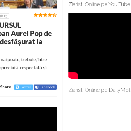
Ziaristi Online pe You Tube
15
SCURSUL
oan Aurel Pop de
 desfăşurat la
mai poate, trebuie, între
apreciată, respectată și
Share
Twitter
Facebook
Ziaristi Online pe DailyMot