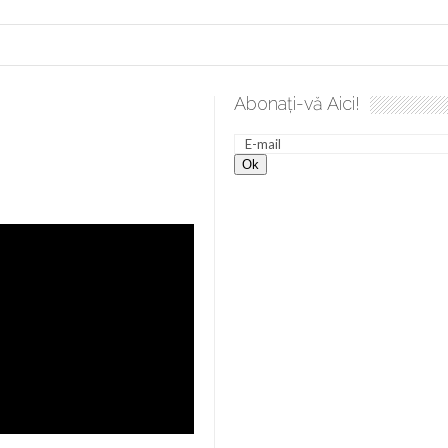
Abonați-vă Aici!
e desăvârșire. Gând de duminică de Elena Solunca Moise
Sc