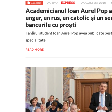
Galerie
AUTHOR:
EXPRESS
-
AUGUST 29, 2016
Academicianul Ioan Aurel Pop a
ungur, un rus, un catolic şi un s
bancurile cu proşti
Tânărul student Ioan Aurel Pop avea publicate peste
specialitate.
READ MORE