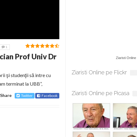
1
cian Prof Univ Dr
Ziaristi Online
Ziaristi Online pe Flickr
i şi studenţii să intre cu
“am terminat la UBB”,
Ziaristi Online pe Picasa
Share
Twitter
Facebook