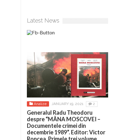
Latest News
Analize
JANUARY 19, 2021
2
Generalul Radu Theodoru
despre “MÂNA MOSCOVEI –
Documentele crimei din
decembrie 1989”. Editor: Victor
Roncea. Primele trei volume