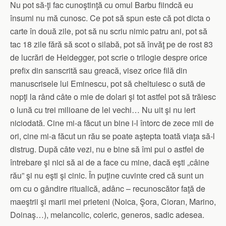
Nu pot să-ţi fac cunoştinţă cu omul Barbu fiindcă eu
însumi nu mă cunosc. Ce pot să spun este că pot dicta o
carte în două zile, pot să nu scriu nimic patru ani, pot să
tac 18 zile fără să scot o silabă, pot să învăţ pe de rost 83
de lucrări de Heidegger, pot scrie o trilogie despre orice
prefix din sanscrită sau greacă, visez orice filă din
manuscrisele lui Eminescu, pot să cheltuiesc o sută de
nopţi la rând câte o mie de dolari şi tot astfel pot să trăiesc
o lună cu trei milioane de lei vechi… Nu uit şi nu iert
niciodată. Cine mi-a făcut un bine i-l întorc de zece mii de
ori, cine mi-a făcut un rău se poate aştepta toată viaţa să-l
distrug. După câte vezi, nu e bine să îmi pui o astfel de
întrebare şi nici să ai de a face cu mine, dacă eşti „câine
rău” şi nu eşti şi cinic. În puţine cuvinte cred că sunt un
om cu o gândire ritualică, adânc – recunoscător faţă de
maeştrii şi marii mei prieteni (Noica, Şora, Cioran, Marino,
Doinaş…), melancolic, coleric, generos, sadic adesea.