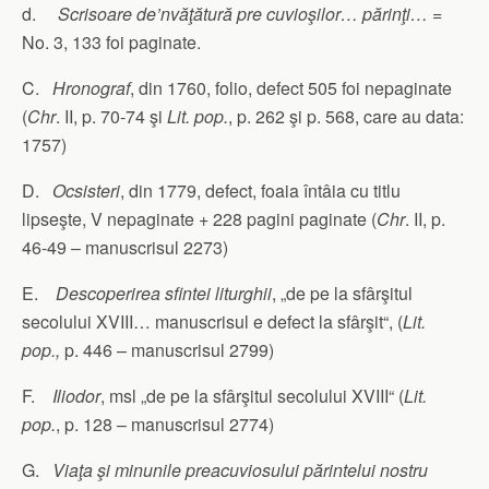
d.
Scrisoare de’nvăţătură pre cuvioşilor… părinţi…
=
No. 3, 133 foi paginate.
C.
Hronograf
, din 1760, folio, defect 505 foi nepaginate
(
Chr
. II, p. 70-74 şi
Lit. pop.
, p. 262 şi p. 568, care au data:
1757)
D.
Ocsisteri
, din 1779, defect, foaia întâia cu titlu
lipseşte, V nepaginate + 228 pagini paginate (
Chr
. II, p.
46-49 – manuscrisul 2273)
E.
Descoperirea sfintei liturghii
, „de pe la sfârşitul
secolului XVIII… manuscrisul e defect la sfârşit“, (
Lit.
pop.,
p. 446 – manuscrisul 2799)
F.
Iliodor
, msl „de pe la sfârşitul secolului XVIII“ (
Lit.
pop.
, p. 128 – manuscrisul 2774)
G.
Viaţa şi minunile preacuviosului părintelui nostru