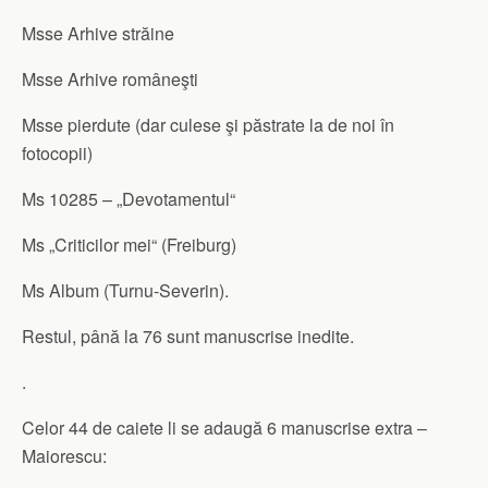
Msse Arhive străine
Msse Arhive româneşti
Msse pierdute (dar culese şi păstrate la de noi în
fotocopii)
Ms 10285 – „Devotamentul“
Ms „Criticilor mei“ (Freiburg)
Ms Album (Turnu-Severin).
Restul, până la 76 sunt manuscrise inedite.
.
Celor 44 de caiete li se adaugă 6 manuscrise extra –
Maiorescu: