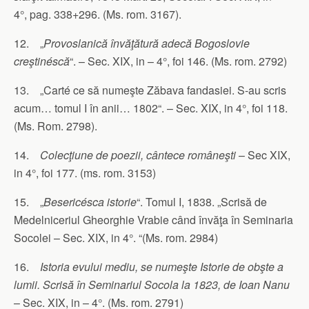
4°, pag. 338+296. (Ms. rom. 3167).
12. „
Provoslanică învăţătură adecă Bogoslovie
creştinéscă
“. – Sec. XIX, in – 4°, foi 146. (Ms. rom. 2792)
13. „Carté ce să numeşte Zăbava fandasiei. S-au scris
acum… tomul I în anii… 1802“. – Sec. XIX, in 4°, foi 118.
(Ms. Rom. 2798).
14.
Colecţiune de poezii, cântece româneşti
– Sec XIX,
in 4°, foi 177. (ms. rom. 3153)
15. „
Besericésca istorie
“. Tomul I, 1838. „Scrisă de
Medelniceriul Gheorghie Vrabie când învăţa în Seminaria
Socolei – Sec. XIX, in 4°. “(Ms. rom. 2984)
16.
Istoria evului mediu, se numeşte Istorie de obşte a
lumii. Scrisă în Seminariul Socola la 1823, de Ioan Nanu
– Sec. XIX, in – 4°. (Ms. rom. 2791)