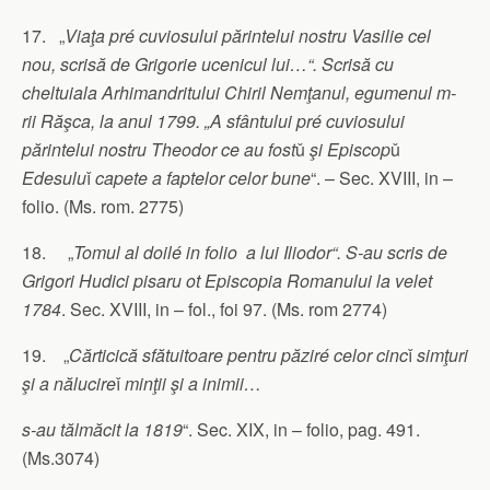
17. „
Viaţa pré cuviosului părintelui nostru Vasilie cel
nou, scrisă de Grigorie ucenicul lui…“. Scrisă cu
cheltuiala Arhimandritului Chiril Nemţanul, egumenul m-
rii Răşca, la anul 1799. „A sfântului pré cuviosului
părintelui nostru Theodor ce au fost
ǔ
şi Episcop
ǔ
Edesulu
ǐ
capete a faptelor celor bune
“. – Sec. XVIII, in –
folio. (Ms. rom. 2775)
18. „
Tomul al doilé in folio a lui Iliodor“. S-au scris de
Grigori Hudici pisaru ot Episcopia Romanului la velet
1784
. Sec. XVIII, in – fol., foi 97. (Ms. rom 2774)
19. „
Cărticică sfătuitoare pentru păziré celor cinc
ǐ
simţuri
şi a nălucire
ǐ
minţii şi a inimii…
s-au tălmăcit la 1819
“. Sec. XIX, in – folio, pag. 491.
(Ms.3074)