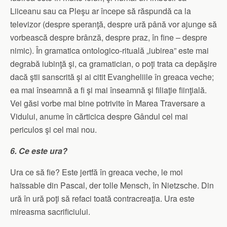
Liiceanu sau ca Pleşu ar începe să răspundă ca la
televizor (despre speranţă, despre ură până vor ajunge să
vorbească despre brânză, despre praz, în fine – despre
nimic). În gramatica ontologico-rituală „iubirea” este mai
degrabă iubinţă şi, ca gramatician, o poţi trata ca depăşire
dacă ştii sanscrită şi ai citit Evangheliile în greaca veche;
ea mai înseamnă a fi şi mai înseamnă şi filiaţie fiinţială.
Vei găsi vorbe mai bine potrivite în Marea Traversare a
Vidului, anume în cărticica despre Gândul cel mai
periculos şi cel mai nou.
6. Ce este ura?
Ura ce să fie? Este jertfă în greaca veche, le moi
haïssable din Pascal, der tolle Mensch, în Nietzsche. Din
ură în ură poţi să refaci toată contracreaţia. Ura este
mireasma sacrificiului.