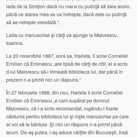
lada de la Simţion dacă nu mai e cu putinţă să stea acolo,
până ce starea mea se va îndrepta, dacă este cu putinţă
să se-ndrepte vreodată.“.
Lada cu manuscrise şi cărţi va ajunge la Maiorescu,
toamna.
La 20 noiembrie 1887, sora sa, Harieta, îi scrie Corneliei
Emilian că Eminescu „are lipsă de cărţi de citii, el a scris
d-lui Maiorescu să-i trimeată biblioteca lui, dar până în
prezent n-a primit nici un răspuns.“
În 27 februarie 1888, din nou, Harieta îi scrie Corneliei
Emilian că Eminescu „e cam supărat pe domnul
Maiorescu, că i-a scris recomandat, rugându-l foarte
călduros pentru biblioteca lui şi nişte manuscrise pe care
ar voi să le bântuie. Şi nici un răspuns n-a primit până
acum. De-aş putea, i-aş aduce cărţile din Bucureşti, însă