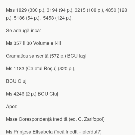
Mss 1829 (330 p.), 3194 (94 p.), 3215 (108 p.), 4850 (128
p.), 5186 (54 p.), 5453 (124 p.).
Se adaugă încă:
Ms 357 II 30 Volumele I-III
Gramatica sanscrită (572 p.) BCU Iaşi
Ms 1183 (Caietul Roşu) (320 p.),
BCU Cluj
Ms 4246 (2 p.) BCU Cluj
Apoi:
Msse Corespondenţă inedită (ed. C. Zarifopol)
Ms Prinţesa Elisabeta (încă inedit – pierdut?)