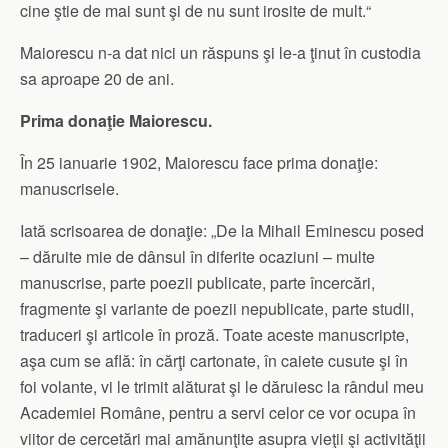
cine ştie de mai sunt şi de nu sunt irosite de mult.“
Maiorescu n-a dat nici un răspuns şi le-a ţinut în custodia
sa aproape 20 de ani.
Prima donaţie Maiorescu.
În 25 ianuarie 1902, Maiorescu face prima donaţie:
manuscrisele.
Iată scrisoarea de donaţie: „De la Mihail Eminescu posed
– dăruite mie de dânsul în diferite ocaziuni – multe
manuscrise, parte poezii publicate, parte încercări,
fragmente şi variante de poezii nepublicate, parte studii,
traduceri şi articole în proză. Toate aceste manuscripte,
aşa cum se află: în cărţi cartonate, în caiete cusute şi în
foi volante, vi le trimit alăturat şi le dăruiesc la rândul meu
Academiei Române, pentru a servi celor ce vor ocupa în
viitor de cercetări mai amănunţite asupra vieţii şi activităţii