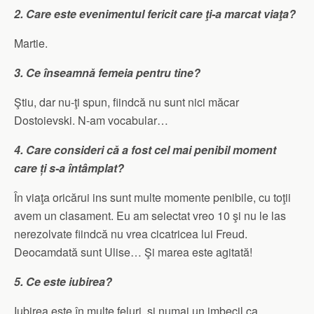
2. Care este evenimentul fericit care ţi-a marcat viaţa?
Martie.
3. Ce înseamnă femeia pentru tine?
Ştiu, dar nu-ţi spun, fiindcă nu sunt nici măcar
Dostoievski. N-am vocabular…
4. Care consideri că a fost cel mai penibil moment
care ți s-a întâmplat?
În viaţa oricărui ins sunt multe momente penibile, cu toţii
avem un clasament. Eu am selectat vreo 10 şi nu le las
nerezolvate fiindcă nu vrea cicatricea lui Freud.
Deocamdată sunt Ulise… Şi marea este agitată!
5. Ce este iubirea?
Iubirea este în multe feluri, şi numai un imbecil ca