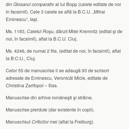
din
Glosarul comparativ
al lui Bopp (caiete editate de noi
în facsimil). Cele 3 caiete se află la B.C.U. „Mihai
Eminescu“, Iaşi.
Ms. 1183,
Caietul Roşu
, dăruit Mitei Kremnitz (editat şi de
noi, în facsimil), aflat la B.C.U. Cluj.
Ms. 4246, de numai 2 file, (editat de noi, în facsimil), aflat
la B:C:U., Cluj.
Celor 55 de manuscrise li se adaugă 93 de scrisori
adresate de Eminescu, Veronicăi Micle, editate de
Christina Zarifopol – Illas.
Manuscrise din arhive româneşti şi străine.
Manuscrise pierdute (dar existente în copii).
Manuscrisul
Criticilor mei
(aflat la Freiburg).