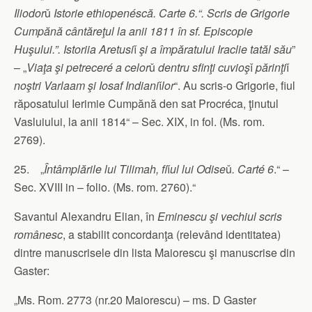
Iliodor
ǔ
Istorie ethiopenéscă. Carte 6.“. Scris de Grigorie
Cumpănă cântăreţul la anii 1811 în sf. Episcopie
Huşului.”. Istoriia Aretusi
ǐ
şi a împăratului Iraclie tatăl său
”
– „
Viaţa şi petreceré a celor
ǔ
dentru sfinţi cuvioş
ǐ
părinţi
ǐ
noştri Varlaam şi Iosaf Indiani
ǐ
lor
“. Au scris-o Grigorie, fiul
răposatului Ierimie Cumpănă den sat Procréca, ţinutul
Vasluiului, la anii 1814“ – Sec. XIX, in fol. (Ms. rom.
2769).
25. „
Întâmplările lui Tilimah, fi
ǐ
ul lui Odise
ǔ
. Carté 6
.“ –
Sec. XVIII in – folio. (Ms. rom. 2760).“
Savantul Alexandru Elian, în
Eminescu şi vechiul scris
românesc
, a stabilit concordanţa (relevând identitatea)
dintre manuscrisele din lista Maiorescu şi manuscrise din
Gaster:
„Ms. Rom. 2773 (nr.20 Maiorescu) – ms. D Gaster