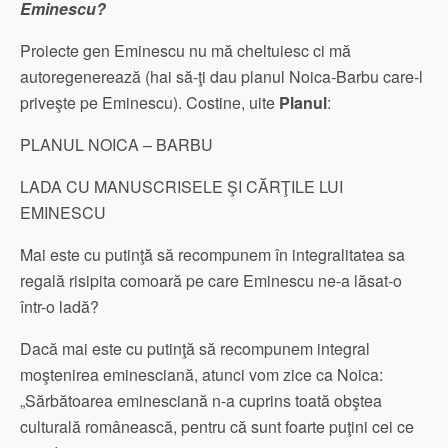
Eminescu?
Proiecte gen Eminescu nu mă cheltuiesc ci mă
autoregenerează (hai să-ţi dau planul Noica-Barbu care-l
priveşte pe Eminescu). Costine, uite
Planul
:
PLANUL NOICA – BARBU
LADA CU MANUSCRISELE ŞI CĂRŢILE LUI
EMINESCU
Mai este cu putinţă să recompunem în integralitatea sa
regală risipita comoară pe care Eminescu ne-a lăsat-o
într-o ladă?
Dacă mai este cu putinţă să recompunem integral
moştenirea eminesciană, atunci vom zice ca Noica:
„Sărbătoarea eminesciană n-a cuprins toată obştea
culturală românească, pentru că sunt foarte puţini cei ce