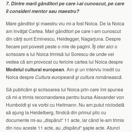
7. Dintre marii gânditori pe care i-ai cunoscut, pe care
îl consideri mentor sau maestru?
Mare gânditor şi maestru viu mi-a fost Noica. De la Noica
am învăţat Cartea. Mari gânditori pe care i-am cunoscut
din cărţi sunt Eminescu, Heidegger, Nagarjuna. Despre
fiecare pot povesti peste o mie de pagini. Îţi ofer aici o
scrisoare a lui Noica trimisă lui Sorescu de unde vei
vedea că am provocat cu fericire cartea lui Noica despre
Modelul cultural european
. Am şi un interviu inedit cu
Noica despre
Cultura europeană şi cultura românească
.
Să publicăm şi scrisoarea lui Noica prin care îmi spunea
că mi-a trimis recomandarea pentru bursa Alexander von
Humboldt şi va vorbi cu Heitmann. Nu am putut niciodată
să ajung la Heidelberg, fiindcă din primul plic cu
documente mi-au „dispărut” 11 acte, iar când le-am trimis
din nou aceste 11 acte, au „dispărut” şapte acte. Atunci