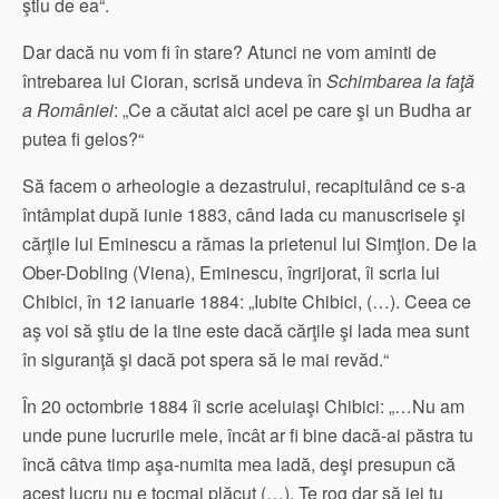
ştiu de ea“.
Dar dacă nu vom fi în stare? Atunci ne vom aminti de
întrebarea lui Cioran, scrisă undeva în
Schimbarea la faţă
a României
: „Ce a căutat aici acel pe care şi un Budha ar
putea fi gelos?“
Să facem o arheologie a dezastrului, recapitulând ce s-a
întâmplat după iunie 1883, când lada cu manuscrisele şi
cărţile lui Eminescu a rămas la prietenul lui Simţion. De la
Ober-Dobling (Viena), Eminescu, îngrijorat, îi scria lui
Chibici, în 12 ianuarie 1884: „Iubite Chibici, (…). Ceea ce
aş voi să ştiu de la tine este dacă cărţile şi lada mea sunt
în siguranţă şi dacă pot spera să le mai revăd.“
În 20 octombrie 1884 îi scrie aceluiaşi Chibici: „…Nu am
unde pune lucrurile mele, încât ar fi bine dacă-ai păstra tu
încă câtva timp aşa-numita mea ladă, deşi presupun că
acest lucru nu e tocmai plăcut (…). Te rog dar să iei tu