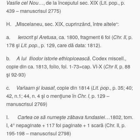
Vasile cel Nou
…, de la începutul sec. XIX (Lit. pop., p.
439 – manuscrisul 2775)
H. „Miscelaneu, sec. XIX, cuprinzând, între altele“:
a.
Ierocrit şi Aretusa
, ca. 1800, fragment 6 foi (
Chr. II
, p.
178 şi
Lit. pop.
, p. 129, care dă data: 1812).
b.
A lui Iliodor istorie ethiopicească
. Codex miscell.,
copie din ca. 1813, folio, fol. 1-73=cap. VI-X (
Chr II
, p. 88
şi 92-93)
c.
Varlaam şi Ioasaf
, copie din 1814 (
Lit. pop.
, p. 35; 40;
42, n.1; 44, n. 4 şi o menţiune în
Chr. I
, p. 129 –
manuscrisul 2769)
I.
Cartea ce să numeşte zăbava fundasiei
…1802, tom.
I, 4° nepaginate + 117 foi paginate + 1 scară (Chr. II, p.
195-198 – manuscrisul 2798)