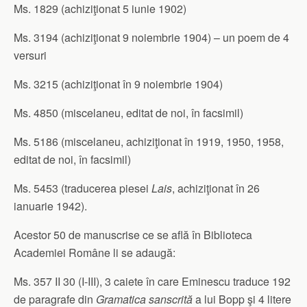
Ms. 1829 (achiziţionat 5 iunie 1902)
Ms. 3194 (achiziţionat 9 noiembrie 1904) – un poem de 4
versuri
Ms. 3215 (achiziţionat în 9 noiembrie 1904)
Ms. 4850 (miscelaneu, editat de noi, în facsimil)
Ms. 5186 (miscelaneu, achiziţionat în 1919, 1950, 1958,
editat de noi, în facsimil)
Ms. 5453 (traducerea piesei
Lais
, achiziţionat în 26
ianuarie 1942).
Acestor 50 de manuscrise ce se află în Biblioteca
Academiei Române li se adaugă:
Ms. 357 II 30 (I-III), 3 caiete în care Eminescu traduce 192
de paragrafe din
Gramatica sanscrită
a lui Bopp şi 4 litere