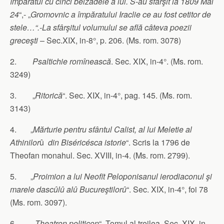
împăratul cu cinci beizadele a lui. S-au sfârşit la 1809 Mai
24
“,- „
Gromovnic a împăratului Iraclie ce au fost cetitor de
stele…“.-La sfârşitul volumului se află câteva poezii
greceşti
– Sec.XIX, in-8°, p. 206. (Ms. rom. 3078)
2.
Psaltichie romînească
. Sec. XIX, in-4°. (Ms. rom.
3249)
3. „
Ritorică
“. Sec. XIX, in-4°, pag. 145. (Ms. rom.
3143)
4. „
Mărturie pentru sfântul Calist, al lui Meletie al
Athinilor
û
din Biséricésca istorie
“. Scris la 1796 de
Theofan monahul. Sec. XVIII, in-4. (Ms. rom. 2799).
5. „
Proimion a lui Neofit Peloponisanul ierodiaconul şi
marele dasc
û
l
û
al
û
Bucureştilor
û
“. Sec. XIX, in-4°, foi 78
(Ms. rom. 3097).
6. „
Theatron politicon
“. Tomul al treilea. Sec. XIX, in-