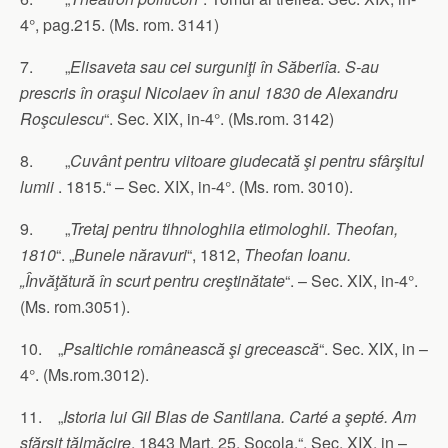
4°, pag.215. (Ms. rom. 3141)
7. „
Elisaveta sau cei surguniţi în Săberiîa. S-au
prescris în oraşul Nicolaev în anul 1830 de Alexandru
Roşculescu
“. Sec. XIX, in-4°. (Ms.rom. 3142)
8. „
Cuvânt pentru viitoare giudecată şi pentru sfârşitul
lumii
. 1815.“ – Sec. XIX, in-4°. (Ms. rom. 3010).
9. „
Tretaj pentru tihnologhiia etimologhii. Theofan,
1810
“. „
Bunele năravuri
“, 1812,
Theofan Ioanu.
„Învăţătură în scurt pentru creştinătate
“. – Sec. XIX, in-4°.
(Ms. rom.3051).
10. „
Psaltichie românească şi grecească
“. Sec. XIX, in –
4°. (Ms.rom.3012).
11. „
Istoria lui Gil Blas de Santilana. Carté a şepté. Am
sfărşit tălmăcire
, 1843 Mart. 25, Socola.“. Sec. XIX, in –