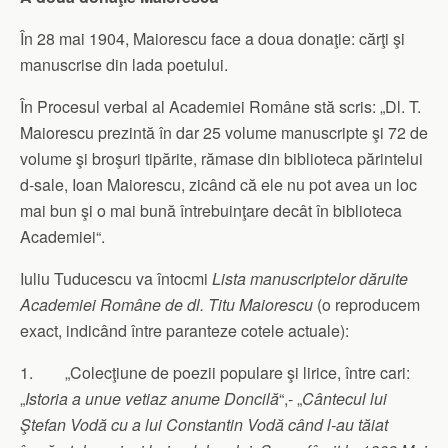
În 28 mai 1904, Maiorescu face a doua donaţie: cărţi şi
manuscrise din lada poetului.
În Procesul verbal al Academiei Române stă scris: „Dl. T.
Maiorescu prezintă în dar 25 volume manuscripte şi 72 de
volume şi broşuri tipărite, rămase din biblioteca părintelui
d-sale, Ioan Maiorescu, zicând că ele nu pot avea un loc
mai bun şi o mai bună întrebuinţare decât în biblioteca
Academiei“.
Iuliu Tuducescu va întocmi
Lista manuscriptelor dăruite
Academiei Române
de dl. Titu Maiorescu
(o reproducem
exact, indicând între paranteze cotele actuale):
1. „Colecţiune de poezii populare şi lirice, între cari:
„
Istoria a unue vetiaz anume Doncilă
“,- „
Cântecul lui
Ştefan Vodă cu a lui Constantin Vodă când l-au tăiat