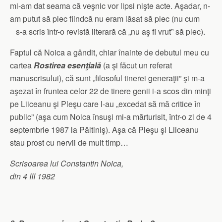
mi-am dat seama că veşnic vor lipsi nişte acte. Aşadar, n-
am putut să plec fiindcă nu eram lăsat să plec (nu cum
s-a scris într-o revistă literară că „nu aş fi vrut” să plec).
Faptul că Noica a gândit, chiar înainte de debutul meu cu
cartea
Rostirea esenţială
(a şi făcut un referat
manuscrisului), că sunt „filosoful tinerei generaţii” şi m-a
aşezat în fruntea celor 22 de tinere genii i-a scos din minţi
pe Liiceanu şi Pleşu care l-au „excedat să mă critice în
public” (aşa cum Noica însuşi mi-a mărturisit, într-o zi de 4
septembrie 1987 la Păltiniş). Aşa că Pleşu şi Liiceanu
stau prost cu nervii de mult timp…
Scrisoarea lui Constantin Noica,
din 4 III 1982