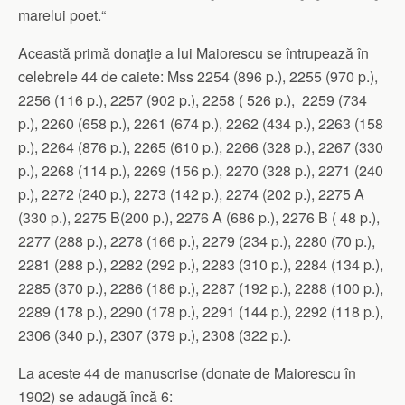
marelui poet.“
Această primă donaţie a lui Maiorescu se întrupează în
celebrele 44 de caiete: Mss 2254 (896 p.), 2255 (970 p.),
2256 (116 p.), 2257 (902 p.), 2258 ( 526 p.), 2259 (734
p.), 2260 (658 p.), 2261 (674 p.), 2262 (434 p.), 2263 (158
p.), 2264 (876 p.), 2265 (610 p.), 2266 (328 p.), 2267 (330
p.), 2268 (114 p.), 2269 (156 p.), 2270 (328 p.), 2271 (240
p.), 2272 (240 p.), 2273 (142 p.), 2274 (202 p.), 2275 A
(330 p.), 2275 B(200 p.), 2276 A (686 p.), 2276 B ( 48 p.),
2277 (288 p.), 2278 (166 p.), 2279 (234 p.), 2280 (70 p.),
2281 (288 p.), 2282 (292 p.), 2283 (310 p.), 2284 (134 p.),
2285 (370 p.), 2286 (186 p.), 2287 (192 p.), 2288 (100 p.),
2289 (178 p.), 2290 (178 p.), 2291 (144 p.), 2292 (118 p.),
2306 (340 p.), 2307 (379 p.), 2308 (322 p.).
La aceste 44 de manuscrise (donate de Maiorescu în
1902) se adaugă încă 6: