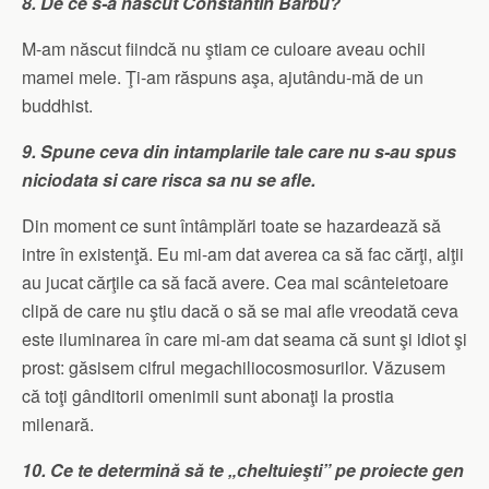
8. De ce s-a născut Constantin Barbu?
M-am născut fiindcă nu ştiam ce culoare aveau ochii
mamei mele. Ţi-am răspuns aşa, ajutându-mă de un
buddhist.
9. Spune ceva din intamplarile tale care nu s-au spus
niciodata si care risca sa nu se afle.
Din moment ce sunt întâmplări toate se hazardează să
intre în existenţă. Eu mi-am dat averea ca să fac cărţi, alţii
au jucat cărţile ca să facă avere. Cea mai scânteietoare
clipă de care nu ştiu dacă o să se mai afle vreodată ceva
este iluminarea în care mi-am dat seama că sunt şi idiot şi
prost: găsisem cifrul megachiliocosmosurilor. Văzusem
că toţi gânditorii omenimii sunt abonaţi la prostia
milenară.
10. Ce te determină să te „cheltuieşti” pe proiecte gen