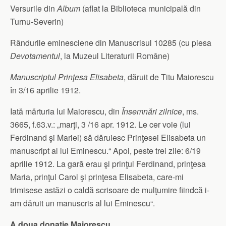
Versurile din
Album
(aflat la Biblioteca municipală din
Turnu-Severin)
Rândurile eminesciene din Manuscrisul 10285 (cu piesa
Devotamentul
, la Muzeul Literaturii Române)
Manuscriptul Prinţesa Elisabeta
, dăruit de Titu Maiorescu
în 3/16 aprilie 1912.
Iată mărturia lui Maiorescu, din
Însemnări zilnice
, ms.
3665, f.63.v.: „marţi, 3 /16 apr. 1912. Le cer voie (lui
Ferdinand şi Mariei) să dăruiesc Prinţesei Elisabeta un
manuscript al lui Eminescu.“ Apoi, peste trei zile: 6/19
aprilie 1912. La gară erau şi prinţul Ferdinand, prinţesa
Maria, prinţul Carol şi prinţesa Elisabeta, care-mi
trimisese astăzi o caldă scrisoare de mulţumire fiindcă i-
am dăruit un manuscris al lui Eminescu“.
A doua donaţie Maiorescu