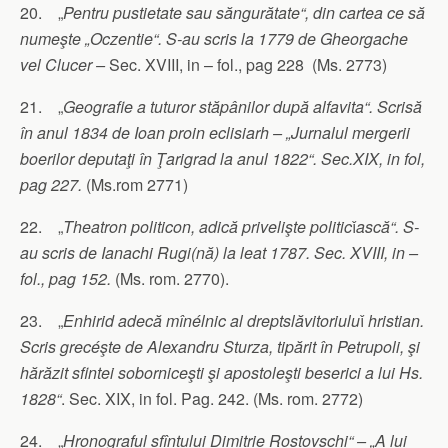
20. „
Pentru pustietate sau săngurătate“, din cartea ce să
numeşte „Oczentie“. S-au scris la 1779 de Gheorgache
vel Clucer –
Sec. XVIII, in – fol., pag 228 (Ms. 2773)
21. „
Geografie a tuturor stăpânilor după alfavita“. Scrisă
în anul 1834 de Ioan proin eclisiarh – „Jurnalul mergerii
boerilor deputaţi în Ţarigrad la anul 1822“. Sec.XIX, in fol,
pag 227.
(Ms.rom 2771)
22. „
Theatron politicon, adică privelişte politic
ǐ
ască“. S-
au scris de Ianachi Rugi(nă) la leat 1787. Sec. XVIII, in –
fol., pag 152.
(Ms. rom. 2770).
23. „
Enhirid adecă mînélnic al dreptslăvitoriulu
ǐ
hristian.
Scris grecéşte de Alexandru Sturza, tipărit în Petrupoli, şi
hărăzit sfintei soborniceşti şi apostoleşti beserici a lui Hs.
1828“
. Sec. XIX, in fol. Pag. 242. (Ms. rom. 2772)
24. „
Hronograful sfîntului Dimitrie Rostovschi“ – „A lui