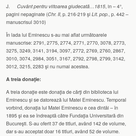
J.
Cuvânt
pentru
viitoarea giudecată…1815
, in – 4°,
pagini nepaginate (
Chr. II
, p. 216-219 şi
Lit. pop.
, p. 442 –
manuscrisul 3010)
În lada lui Eminescu s-au mai aflat următoarele
manuscrise: 2791, 2775, 2774, 2771, 2770, 3078, 2773,
3275, 3249, 3141, 3194, 3097, 2772, 2769, 2760, 2867,
3010, 3074, 2984, 3051, 3167, 2792, 2798, 2799, 3142,
3012, 3215, 2283 şi nu numai acestea.
A treia donaţie:
A treia donaţie este donaţia de cărţi din biblioteca lui
Eminescu şi se datorează lui Matei Eminescu. Temporal
vorbind, donaţia lui Matei Eminescu e cea dintâi – în
1895 şi ea se îndreaptă către Fundaţia Universitară din
Bucureşti. S-au oferit 37 de titluri, având 142 de volume,
dar s-au acceptat doar 16 titluri, având 52 de volume.