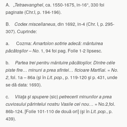
A.
„Tetraevanghel
, ca. 1550-1675, in-16°, 330 foi
paginate (Chr.I, p. 194-196).
B.
Codex miscellaneus
, din 1692, in-4 (Chr. I, p. 295-
307). Cuprinde:
a. Cozma:
Amartolon sotirie adecă: mântuirea
păcătoşilor – No.
1, 94 foi pag. Foile 1-2 lipsesc.
b.
Partea trei pentru mântuire păcătoşilor. Dintre céle
piste fire… minuni a prea sfintei… ficioare Marti
ǐ
ai. = No.
2
, fol. 1a – 86a (şi în
Lit. pop.
, p. 119-120 şi p. 431, unde
se dă data: 1693).
c.
Viiaţa şi spupere
(sic)
petrecerii minunilor a prea
cuviosului părintelui nostru Vasile cel nou…
= No.2,fol.
86b-124. [Foile 101-110 de două ori] (şi în
Lit. pop.
, p.
439).