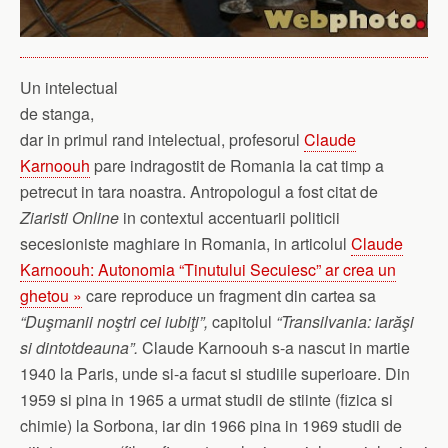
Un intelectual
de stanga,
dar in primul rand intelectual, profesorul
Claude
Karnoouh
pare indragostit de Romania la cat timp a
petrecut in tara noastra. Antropologul a fost citat de
Ziaristi Online
in contextul accentuarii politicii
secesioniste maghiare in Romania, in articolul
Claude
Karnoouh: Autonomia “Tinutului Secuiesc” ar crea un
ghetou »
care reproduce un fragment din cartea sa
“Duşmanii noştri cei iubiţi”,
capitolul
“Transilvania: iarăşi
si dintotdeauna”.
Claude Karnoouh s-a nascut in martie
1940 la Paris, unde si-a facut si studiile superioare. Din
1959 si pina in 1965 a urmat studii de stiinte (fizica si
chimie) la Sorbona, iar din 1966 pina in 1969 studii de