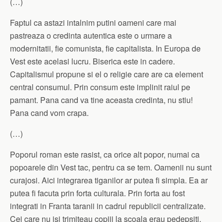
(…)
Faptul ca astazi intalnim putini oameni care mai
pastreaza o credinta autentica este o urmare a
modernitatii, fie comunista, fie capitalista. In Europa de
Vest este acelasi lucru. Biserica este in cadere.
Capitalismul propune si el o religie care are ca element
central consumul. Prin consum este implinit raiul pe
pamant. Pana cand va tine aceasta credinta, nu stiu!
Pana cand vom crapa.
(…)
Poporul roman este rasist, ca orice alt popor, numai ca
popoarele din Vest tac, pentru ca se tem. Oamenii nu sunt
curajosi. Aici integrarea tiganilor ar putea fi simpla. Ea ar
putea fi facuta prin forta culturala. Prin forta au fost
integrati in Franta taranii in cadrul republicii centralizate.
Cei care nu isi trimiteau copiii la scoala erau pedepsiti.