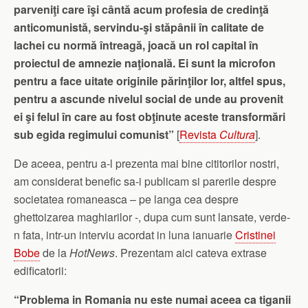
parveniţi care îşi cântă acum profesia de credinţă
anticomunistă, servindu-şi stăpânii în calitate de
lachei cu normă întreagă, joacă un rol capital în
proiectul de amnezie naţională. Ei sunt la microfon
pentru a face uitate originile părinţilor lor, altfel spus,
pentru a ascunde nivelul social de unde au provenit
ei şi felul în care au fost obţinute aceste transformări
sub egida regimului comunist”
[
Revista
Cultura
].
De aceea, pentru a-l prezenta mai bine cititorilor nostri,
am considerat benefic sa-i publicam si parerile despre
societatea romaneasca – pe langa cea despre
ghettoizarea maghiarilor -, dupa cum sunt lansate, verde-
n fata, intr-un interviu acordat in luna ianuarie
Cristinei
Bobe
de la
HotNews
. Prezentam aici cateva extrase
edificatorii:
“Problema in Romania nu este numai aceea ca tiganii