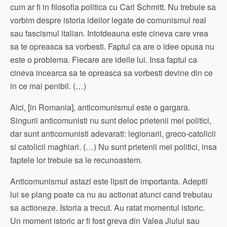
cum ar fi in filosofia politica cu Carl Schmitt. Nu trebuie sa
vorbim despre istoria ideilor legate de comunismul real
sau fascismul italian. Intotdeauna este cineva care vrea
sa te opreasca sa vorbesti. Faptul ca are o idee opusa nu
este o problema. Fiecare are ideile lui. Insa faptul ca
cineva incearca sa te opreasca sa vorbesti devine din ce
in ce mai penibil. (…)
Aici, [in Romania], anticomunismul este o gargara.
Singurii anticomunisti nu sunt deloc prietenii mei politici,
dar sunt anticomunisti adevarati: legionarii, greco-catolicii
si catolicii maghiari. (…) Nu sunt prietenii mei politici, insa
faptele lor trebuie sa le recunoastem.
Anticomunismul astazi este lipsit de importanta. Adeptii
lui se plang poate ca nu au actionat atunci cand trebuiau
sa actioneze. Istoria a trecut. Au ratat momentul istoric.
Un moment istoric ar fi fost greva din Valea Jiului sau