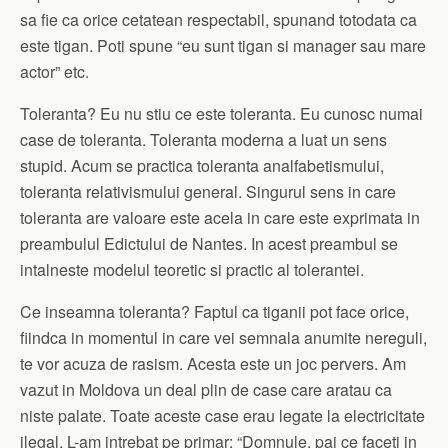
sa fie ca orice cetatean respectabil, spunand totodata ca
este tigan. Poti spune “eu sunt tigan si manager sau mare
actor” etc.
Toleranta? Eu nu stiu ce este toleranta. Eu cunosc numai
case de toleranta. Toleranta moderna a luat un sens
stupid. Acum se practica toleranta analfabetismului,
toleranta relativismului general. Singurul sens in care
toleranta are valoare este acela in care este exprimata in
preambulul Edictului de Nantes. In acest preambul se
intalneste modelul teoretic si practic al tolerantei.
Ce inseamna toleranta? Faptul ca tiganii pot face orice,
fiindca in momentul in care vei semnala anumite nereguli,
te vor acuza de rasism. Acesta este un joc pervers. Am
vazut in Moldova un deal plin de case care aratau ca
niste palate. Toate aceste case erau legate la electricitate
ilegal. L-am intrebat pe primar: “Domnule, pai ce faceti in