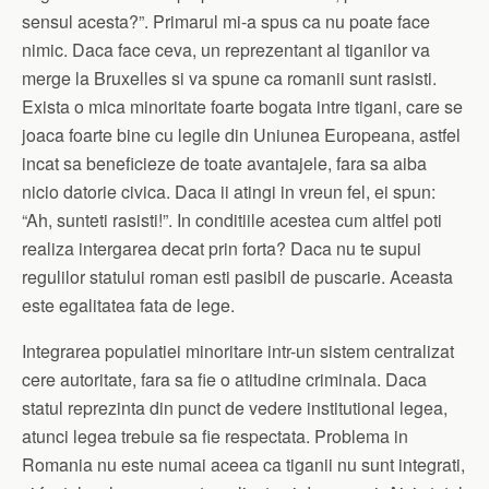
sensul acesta?”. Primarul mi-a spus ca nu poate face
nimic. Daca face ceva, un reprezentant al tiganilor va
merge la Bruxelles si va spune ca romanii sunt rasisti.
Exista o mica minoritate foarte bogata intre tigani, care se
joaca foarte bine cu legile din Uniunea Europeana, astfel
incat sa beneficieze de toate avantajele, fara sa aiba
nicio datorie civica. Daca ii atingi in vreun fel, ei spun:
“Ah, sunteti rasisti!”. In conditiile acestea cum altfel poti
realiza intergarea decat prin forta? Daca nu te supui
regulilor statului roman esti pasibil de puscarie. Aceasta
este egalitatea fata de lege.
Integrarea populatiei minoritare intr-un sistem centralizat
cere autoritate, fara sa fie o atitudine criminala. Daca
statul reprezinta din punct de vedere institutional legea,
atunci legea trebuie sa fie respectata. Problema in
Romania nu este numai aceea ca tiganii nu sunt integrati,