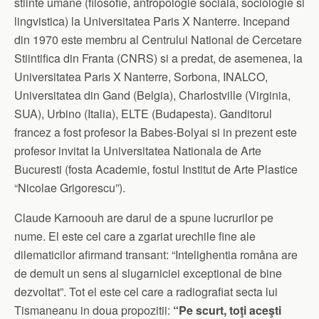
stiinte umane (filosofie, antropologie sociala, sociologie si
lingvistica) la Universitatea Paris X Nanterre. Incepand
din 1970 este membru al Centrului National de Cercetare
Stiintifica din Franta (CNRS) si a predat, de asemenea, la
Universitatea Paris X Nanterre, Sorbona, INALCO,
Universitatea din Gand (Belgia), Charlostville (Virginia,
SUA), Urbino (Italia), ELTE (Budapesta). Ganditorul
francez a fost profesor la Babes-Bolyai si in prezent este
profesor invitat la Universitatea Nationala de Arte
Bucuresti (fosta Academie, fostul Institut de Arte Plastice
“Nicolae Grigorescu”).
Claude Karnoouh are darul de a spune lucrurilor pe
nume. El este cel care a zgariat urechile fine ale
dilematicilor afirmand transant: “Intelighentia romåna are
de demult un sens al slugarniciei exceptional de bine
dezvoltat”. Tot el este cel care a radiografiat secta lui
Tismaneanu in doua propozitii:
“Pe scurt, toţi aceşti