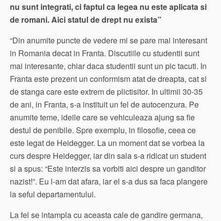
nu sunt integrati, ci faptul ca legea nu este aplicata si
de romani. Aici statul de drept nu exista”
“Din anumite puncte de vedere mi se pare mai interesant
in Romania decat in Franta. Discutiile cu studentii sunt
mai interesante, chiar daca studentii sunt un pic tacuti. In
Franta este prezent un conformism atat de dreapta, cat si
de stanga care este extrem de plictisitor. In ultimii 30-35
de ani, in Franta, s-a instituit un fel de autocenzura. Pe
anumite teme, ideile care se vehiculeaza ajung sa fie
destul de penibile. Spre exemplu, in filosofie, ceea ce
este legat de Heidegger. La un moment dat se vorbea la
curs despre Heidegger, iar din sala s-a ridicat un student
si a spus: “Este interzis sa vorbiti aici despre un ganditor
nazist!”. Eu l-am dat afara, iar el s-a dus sa faca plangere
la seful departamentului.
La fel se intampla cu aceasta cale de gandire germana,