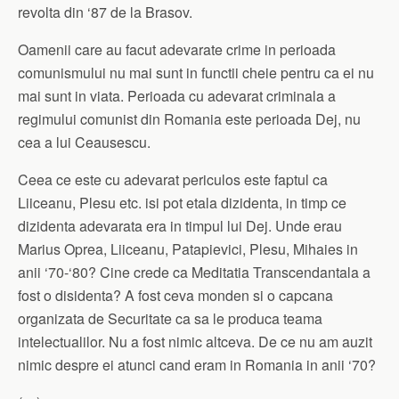
revolta din ‘87 de la Brasov.
Oamenii care au facut adevarate crime in perioada
comunismului nu mai sunt in functii cheie pentru ca ei nu
mai sunt in viata. Perioada cu adevarat criminala a
regimului comunist din Romania este perioada Dej, nu
cea a lui Ceausescu.
Ceea ce este cu adevarat periculos este faptul ca
Liiceanu, Plesu etc. isi pot etala dizidenta, in timp ce
dizidenta adevarata era in timpul lui Dej. Unde erau
Marius Oprea, Liiceanu, Patapievici, Plesu, Mihaies in
anii ‘70-‘80? Cine crede ca Meditatia Transcendantala a
fost o disidenta? A fost ceva monden si o capcana
organizata de Securitate ca sa le produca teama
intelectualilor. Nu a fost nimic altceva. De ce nu am auzit
nimic despre ei atunci cand eram in Romania in anii ‘70?