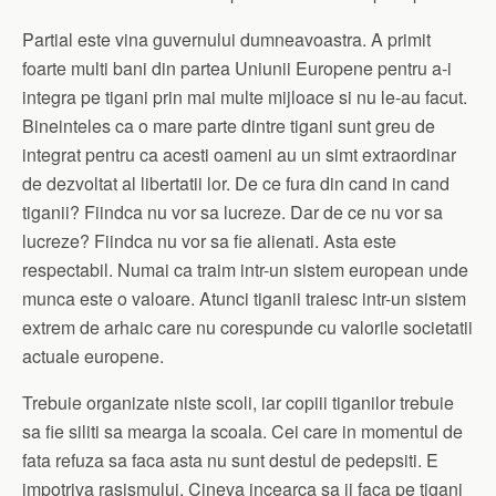
Partial este vina guvernului dumneavoastra. A primit
foarte multi bani din partea Uniunii Europene pentru a-i
integra pe tigani prin mai multe mijloace si nu le-au facut.
Bineinteles ca o mare parte dintre tigani sunt greu de
integrat pentru ca acesti oameni au un simt extraordinar
de dezvoltat al libertatii lor. De ce fura din cand in cand
tiganii? Fiindca nu vor sa lucreze. Dar de ce nu vor sa
lucreze? Fiindca nu vor sa fie alienati. Asta este
respectabil. Numai ca traim intr-un sistem european unde
munca este o valoare. Atunci tiganii traiesc intr-un sistem
extrem de arhaic care nu corespunde cu valorile societatii
actuale europene.
Trebuie organizate niste scoli, iar copiii tiganilor trebuie
sa fie siliti sa mearga la scoala. Cei care in momentul de
fata refuza sa faca asta nu sunt destul de pedepsiti. E
impotriva rasismului. Cineva incearca sa ii faca pe tigani