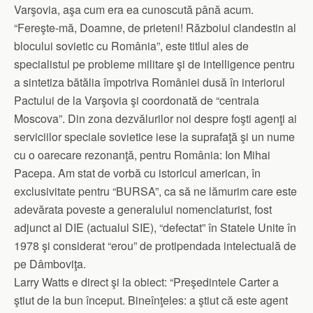
Varşovia, aşa cum era ea cunoscută până acum.
“Fereşte-mă, Doamne, de prieteni! Războiul clandestin al
blocului sovietic cu România”, este titlul ales de
specialistul pe probleme militare şi de intelligence pentru
a sintetiza bătălia împotriva României dusă în interiorul
Pactului de la Varşovia şi coordonată de “centrala
Moscova”. Din zona dezvălurilor noi despre foşti agenţi ai
serviciilor speciale sovietice iese la suprafaţă şi un nume
cu o oarecare rezonanţă, pentru România: Ion Mihai
Pacepa. Am stat de vorbă cu istoricul american, în
exclusivitate pentru “BURSA”, ca să ne lămurim care este
adevărata poveste a generalului nomenclaturist, fost
adjunct al DIE (actualul SIE), “defectat” în Statele Unite în
1978 şi considerat “erou” de protipendada intelectuală de
pe Dâmboviţa.
Larry Watts e direct şi la obiect: “Preşedintele Carter a
ştiut de la bun început. Bineînţeles: a ştiut că este agent