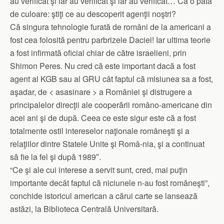
au verificat şi iar au verificat şi iar au verificat… Ca o pată
de culoare: ştiţi ce au descoperit agenţii noştri?
Că singura tehnologie furată de români de la americani a
fost cea folosită pentru parbrizele Daciei! Iar ultima teorie
a fost infirmată oficial chiar de către israelieni, prin
Shimon Peres. Nu cred că este important dacă a fost
agent al KGB sau al GRU cât faptul că misiunea sa a fost,
aşadar, de < asasinare > a României şi distrugere a
principalelor direcţii ale cooperării româno-americane din
acei ani şi de după. Ceea ce este sigur este că a fost
totalmente ostil intereselor naţionale româneşti şi a
relaţiilor dintre Statele Unite şi Româ-nia, şi a continuat
să fie la fel şi după 1989″.
“Ce şi ale cui interese a servit sunt, cred, mai puţin
importante decât faptul că niciunele n-au fost româneşti”,
conchide istoricul american a cărui carte se lansează
astăzi, la Biblioteca Centrală Universitară.