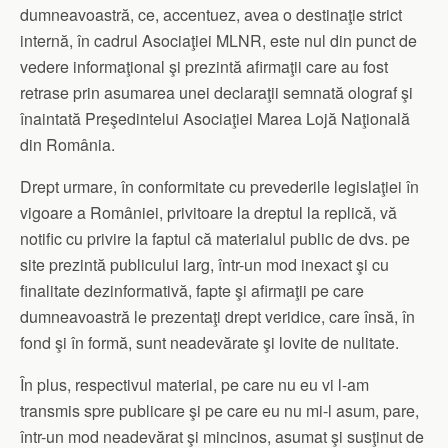
dumneavoastră, ce, accentuez, avea o destinaţie strict
internă, în cadrul Asociaţiei MLNR, este nul din punct de
vedere informaţional şi prezintă afirmaţii care au fost
retrase prin asumarea unei declaraţii semnată olograf şi
înaintată Preşedintelui Asociaţiei Marea Lojă Naţională
din România.
Drept urmare, în conformitate cu prevederile legislaţiei în
vigoare a României, privitoare la dreptul la replică, vă
notific cu privire la faptul că materialul public de dvs. pe
site prezintă publicului larg, într-un mod inexact şi cu
finalitate dezinformativă, fapte şi afirmaţii pe care
dumneavoastră le prezentaţi drept veridice, care însă, în
fond şi în formă, sunt neadevărate şi lovite de nulitate.
În plus, respectivul material, pe care nu eu vi l-am
transmis spre publicare şi pe care eu nu mi-l asum, pare,
într-un mod neadevărat şi mincinos, asumat şi susţinut de