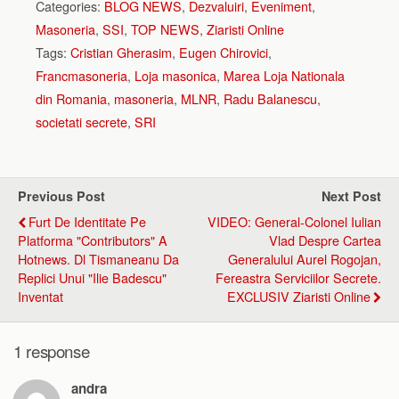
Categories:
BLOG NEWS
,
Dezvaluiri
,
Eveniment
,
Masoneria
,
SSI
,
TOP NEWS
,
Ziaristi Online
Tags:
Cristian Gherasim
,
Eugen Chirovici
,
Francmasoneria
,
Loja masonica
,
Marea Loja Nationala
din Romania
,
masoneria
,
MLNR
,
Radu Balanescu
,
societati secrete
,
SRI
Previous Post
Next Post
Furt De Identitate Pe
VIDEO: General-Colonel Iulian
Platforma "contributors" A
Vlad Despre Cartea
Hotnews. Dl Tismaneanu Da
Generalului Aurel Rogojan,
Replici Unui "Ilie Badescu"
Fereastra Serviciilor Secrete.
Inventat
EXCLUSIV Ziaristi Online
1 response
andra