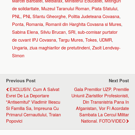
Marcel Bărbătei
,
Mediafax
,
Ministerul Educatiei
,
Mitinguri
de solidaritate
,
Muzeul Taranului Roman
,
Piata Sfatului
,
PNL
,
PNL Sfantu Gheorghe
,
Politia Judeteana Covasna
,
Ponta
,
Romania
,
Romanii din Harghita Covasna si Mures
,
Sabina Elena
,
Silviu Brucan
,
SRI
,
sub-comisar purtator
de cuvant IPJ Covasna
,
Targu Mures
,
Tokes
,
UDMR
,
Ungaria
,
ziua maghiarilor de pretutindeni
,
Zsolt Lendvay-
Simon
Previous Post
Next Post
EXCLUSIV. Cum A Salvat
Gala Premiilor UZP. Premiile
Evrei De La Deportare
Uniunii Ziaristilor Profesionisti,
"antisemitul" Vladimir Iliescu
Din Transnistria Pana In
Si Familia Sa, Impreuna Cu
Afganistan, Vor Fi Acordate
Primarul Cernautiului, Traian
Sambata La Cercul Militar
Popovici
National. FOTO/VIDEO