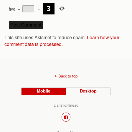
five
−
=
This site uses Akismet to reduce spam.
Learn how your
comment data is processed.
Back to top
Mobile
Desktop
ziaristionline.ro