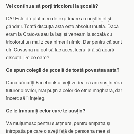
Vei continua să porți tricolorul la școală?
DA! Este dreptul meu de exprimare a conştiinţei şi
gândirii. Toată discuția asta este absolut inutilă. Dacă
eram la Craiova sau la Iași și veneam la școală cu
tricolorul un mai zicea nimeni nimic. Dar pentru că sunt
din Covasna nu pot să fac acest lucru fără să apară
discuții. De ce oare?
Ce spun colegii de școală de toată povestea asta?
Dacă urmăriţi Facebook-ul veţi vedea că am susţinerea
tuturor elevilor, mai puţin a celor de etnie maghiară, dar
încerc să îi înţeleg.
Ce le transmiți celor care te susțin?
Vă mulţumesc pentru susținere, pentru empatia şi
intropatia pe care o aveţi faţă de persoana mea şi