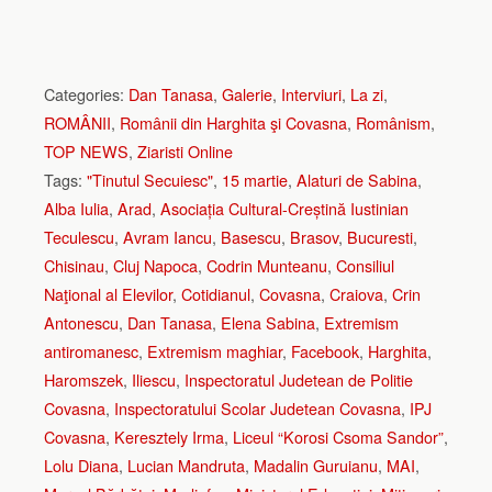
Categories:
Dan Tanasa
,
Galerie
,
Interviuri
,
La zi
,
ROMÂNII
,
Românii din Harghita şi Covasna
,
Românism
,
TOP NEWS
,
Ziaristi Online
Tags:
"Tinutul Secuiesc"
,
15 martie
,
Alaturi de Sabina
,
Alba Iulia
,
Arad
,
Asociația Cultural-Creștină Iustinian
Teculescu
,
Avram Iancu
,
Basescu
,
Brasov
,
Bucuresti
,
Chisinau
,
Cluj Napoca
,
Codrin Munteanu
,
Consiliul
Naţional al Elevilor
,
Cotidianul
,
Covasna
,
Craiova
,
Crin
Antonescu
,
Dan Tanasa
,
Elena Sabina
,
Extremism
antiromanesc
,
Extremism maghiar
,
Facebook
,
Harghita
,
Haromszek
,
Iliescu
,
Inspectoratul Judetean de Politie
Covasna
,
Inspectoratului Scolar Judetean Covasna
,
IPJ
Covasna
,
Keresztely Irma
,
Liceul “Korosi Csoma Sandor”
,
Lolu Diana
,
Lucian Mandruta
,
Madalin Guruianu
,
MAI
,