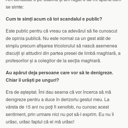
se simte:
Cum te simți acum că tot scandalul e public?
Este public pentru că vreau ca adevărul să fie cunoscut
de opinia publică. Nu este normal ca un gest atât de
simplu precum afișarea tricolorului să nască asemenea
discuții și atitudini din partea presei de limbă maghiară, a
profesorilor și a colegilor de la secția maghiară.
Au apărut deja persoane care vor să te denigreze.
Chiar îi urăști pe unguri?
Era de așteptat. Îmi dau seama că vor încerca să mă
denigreze pentru a duce în derizoriu gestul meu. La
vârsta de 15 ani nu poţi fi xenofob, nu cunosc acest
sentiment, prin urmare nici nu pot să-l exprim. Eu nu îi
urăsc, urăsc faptul că ei mă urăsc!