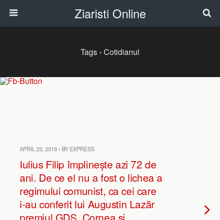
Ziaristi Online
Tags › Cotidianul
APRIL 23, 2019 • BY EXPRESS
Iulius Filip împlinește azi 72 de
ani. De ce el nu a fost o lichea a
regimului comunist, ca cei care
i-au conferit lui Augustin Lazăr
premiul GDS, Cornea și