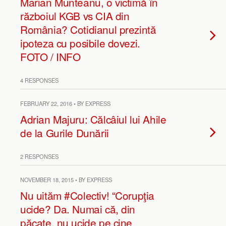
Marian Munteanu, o victimă în
războiul KGB vs CIA din
România? Cotidianul prezintă
ipoteza cu posibile dovezi.
FOTO / INFO
4 RESPONSES
FEBRUARY 22, 2016 • BY EXPRESS
Adrian Majuru: Călcâiul lui Ahile
de la Gurile Dunării
2 RESPONSES
NOVEMBER 18, 2015 • BY EXPRESS
Nu uităm #Colectiv! “Corupţia
ucide? Da. Numai că, din
păcate, nu ucide pe cine