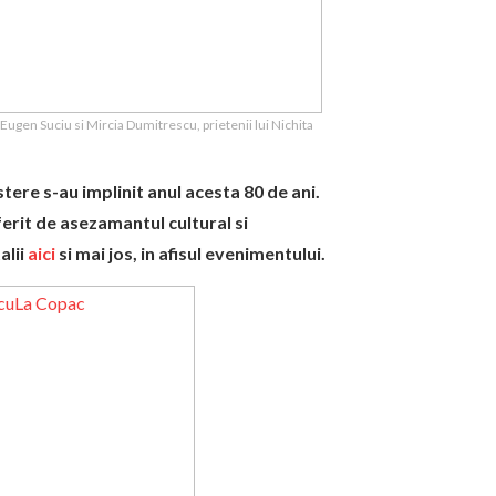
Eugen Suciu si Mircia Dumitrescu, prietenii lui Nichita
stere s-au implinit anul acesta 80 de ani.
erit de asezamantul cultural si
alii
aici
si mai jos, in afisul evenimentului.