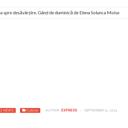
 spre desăvârșire. Gând de duminică de Elena Solunca Moise
 român: “românii sunt slavi, nu latini”. Fostul agent ceaușist de l
G NEWS
Cultura
AUTHOR:
EXPRESS
-
SEPTEMBER 11, 2013