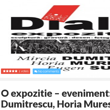
1 votes
No comments
O expozitie – eveniment
Dumitrescu, Horia Mures