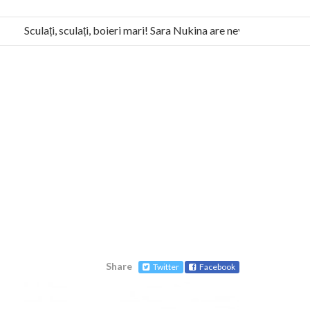
Sculați, sculați, boieri mari! Sara Nukina are nevoie de ajutorul no
a Humanitas militează pentru federalizarea României
Share
Twitter
Facebook