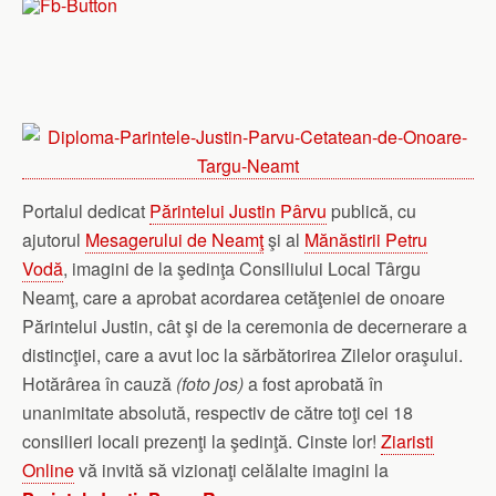
Portalul dedicat
Părintelui Justin Pârvu
publică, cu
ajutorul
Mesagerului de Neamţ
şi al
Mănăstirii Petru
Vodă
, imagini de la şedinţa Consiliului Local Târgu
Neamţ, care a aprobat acordarea cetăţeniei de onoare
Părintelui Justin, cât şi de la ceremonia de decernerare a
distincţiei, care a avut loc la sărbătorirea Zilelor oraşului.
Hotărârea în cauză
(foto jos)
a fost aprobată în
unanimitate absolută, respectiv de către toţi cei 18
consilieri locali prezenţi la şedinţă. Cinste lor!
Ziaristi
Online
vă invită să vizionaţi celălalte imagini la