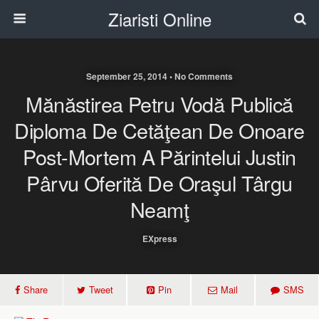
Ziaristi Online
September 25, 2014 • No Comments
Mănăstirea Petru Vodă Publică
Diploma De Cetăţean De Onoare
Post-Mortem A Părintelui Justin
Pârvu Oferită De Oraşul Târgu
Neamţ
EXpress
Share
Tweet
Pin
Mail
SMS