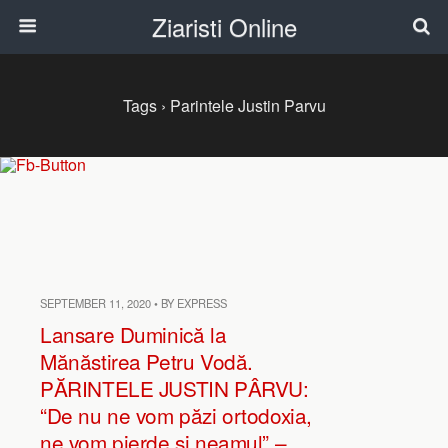
Ziaristi Online
Tags › Parintele Justin Parvu
SEPTEMBER 11, 2020 • BY EXPRESS
Lansare Duminică la
Mănăstirea Petru Vodă.
PĂRINTELE JUSTIN PÂRVU:
“De nu ne vom păzi ortodoxia,
ne vom pierde şi neamul” –