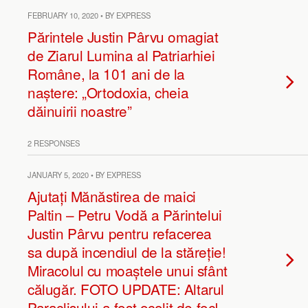
FEBRUARY 10, 2020 • BY EXPRESS
Părintele Justin Pârvu omagiat
de Ziarul Lumina al Patriarhiei
Române, la 101 ani de la
naștere: „Ortodoxia, cheia
dăinuirii noastre”
2 RESPONSES
JANUARY 5, 2020 • BY EXPRESS
Ajutați Mănăstirea de maici
Paltin – Petru Vodă a Părintelui
Justin Pârvu pentru refacerea
sa după incendiul de la stăreție!
Miracolul cu moaștele unui sfânt
călugăr. FOTO UPDATE: Altarul
Paraclisului a fost ocolit de foc!