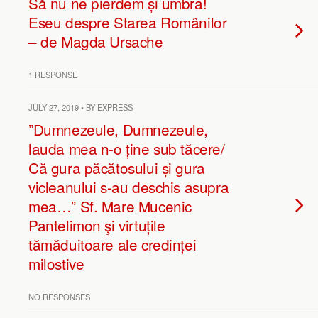
Să nu ne pierdem și umbra!
Eseu despre Starea Românilor
– de Magda Ursache
1 RESPONSE
JULY 27, 2019 • BY EXPRESS
”Dumnezeule, Dumnezeule,
lauda mea n-o ține sub tăcere/
Că gura păcătosului și gura
vicleanului s-au deschis asupra
mea…” Sf. Mare Mucenic
Pantelimon şi virtuțile
tămăduitoare ale credinței
milostive
NO RESPONSES