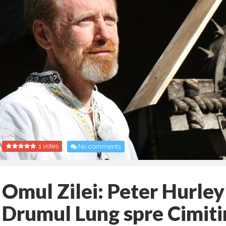
1 votes
No comments
Omul Zilei: Peter Hurley
Drumul Lung spre Cimitir