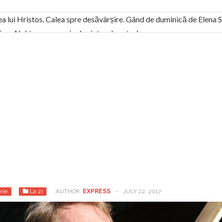
ea lui Hristos. Calea spre desăvârșire. Gând de duminică de Elena
! Sara Nukina are nevoie de ajutorul nostru!
generate de tehnologia 5G și cere Dezbatere Națională
vernul, dat în judecată pentru HG 5G. Antenele de telefonie mo
tă chiar de către el: Sfânta Ana – Orșova
ad și Cavalerii noilor apocalipse. “O societate înfricoșată e mult
 Televiziunea Naţională – o mare sărbătoare. VIDEO
it – pe El să-l ascultați!” În inimi “să-nflorească, ca rod de har, H
rul român: “românii sunt slavi, nu latini”. Fostul agent ceaușist d
rie
La zi
AUTHOR:
EXPRESS
-
JULY 22, 2017