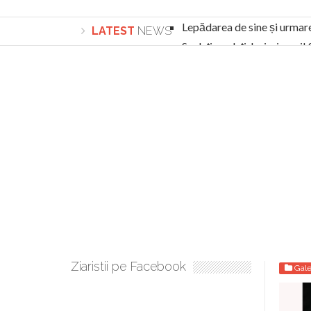
Lepădarea de sine și urmar
LATEST
NEWS
Sculați, sculați, boieri mari
Academia Române revine în cazul pericolele 
Academia Română: 5G poate cauza CANCER. Gu
La Mulți Ani, Eugen Mihăescu!
Pamfil Șeicaru omagiat la Mănăstirea ctitori
Nu vă fie frică! FOTO și VIDEO cu Corneliu Vl
Mariana Nicolesco: Evenimentele Darclée la
Schimbarea la Față: “Acesta e Fiul Meu Mult Iub
Turnătorul DIE Lucian Boia înjură din nou popo
României
Ziaristii pe Facebook
Gale