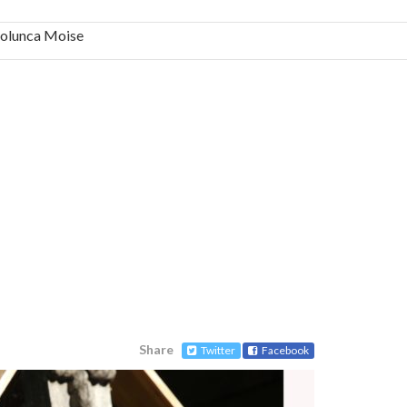
 Solunca Moise
bilă, periculoase pentru sănătate
 mai ușor de stăpânit”
ristos!”
e la Humanitas militează pentru federalizarea
Share
Twitter
Facebook