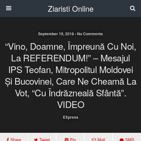
Ziaristi Online
September 19, 2018 • No Comments
“Vino, Doamne, Împreună Cu Noi,
La REFERENDUM!” – Mesajul
IPS Teofan, Mitropolitul Moldovei
Și Bucovinei, Care Ne Cheamă La
Vot, “cu Îndrăzneală Sfântă”.
VIDEO
EXpress
Share
Tweet
Pin
Mail
SMS