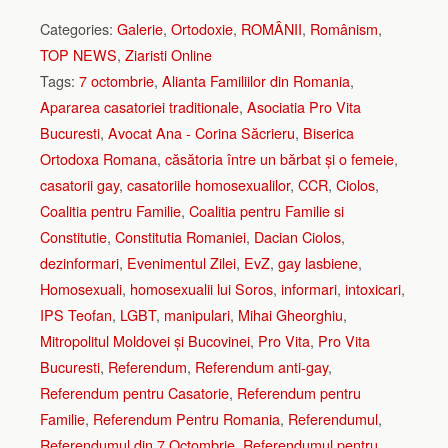
Categories:
Galerie
,
Ortodoxie
,
ROMÂNII
,
Românism
,
TOP NEWS
,
Ziaristi Online
Tags:
7 octombrie
,
Alianta Familiilor din Romania
,
Apararea casatoriei traditionale
,
Asociatia Pro Vita
Bucuresti
,
Avocat Ana - Corina Săcrieru
,
Biserica
Ortodoxa Romana
,
căsătoria între un bărbat și o femeie
,
casatorii gay
,
casatoriile homosexualilor
,
CCR
,
Ciolos
,
Coalitia pentru Familie
,
Coalitia pentru Familie si
Constitutie
,
Constitutia Romaniei
,
Dacian Ciolos
,
dezinformari
,
Evenimentul Zilei
,
EvZ
,
gay lasbiene
,
Homosexuali
,
homosexualii lui Soros
,
informari
,
intoxicari
,
IPS Teofan
,
LGBT
,
manipulari
,
Mihai Gheorghiu
,
Mitropolitul Moldovei și Bucovinei
,
Pro Vita
,
Pro Vita
Bucuresti
,
Referendum
,
Referendum anti-gay
,
Referendum pentru Casatorie
,
Referendum pentru
Familie
,
Referendum Pentru Romania
,
Referendumul
,
Referendumul din 7 Octombrie
,
Referendumul pentru