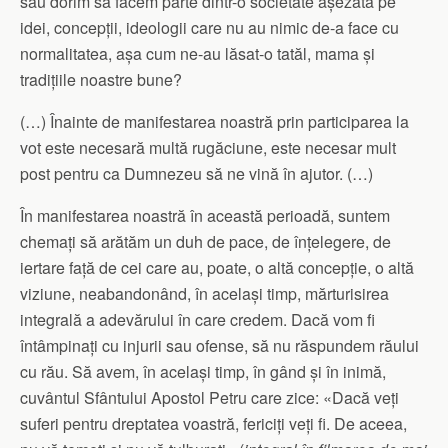
sau dorim să facem parte dintr-o societate așezată pe
idei, concepții, ideologii care nu au nimic de-a face cu
normalitatea, așa cum ne-au lăsat-o tatăl, mama și
tradițiile noastre bune?
(…) Înainte de manifestarea noastră prin participarea la
vot este necesară multă rugăciune, este necesar mult
post pentru ca Dumnezeu să ne vină în ajutor. (…)
În manifestarea noastră în această perioadă, suntem
chemați să arătăm un duh de pace, de înțelegere, de
iertare față de cei care au, poate, o altă concepție, o altă
viziune, neabandonând, în același timp, mărturisirea
integrală a adevărului în care credem. Dacă vom fi
întâmpinați cu injurii sau ofense, să nu răspundem răului
cu rău. Să avem, în același timp, în gând și în inimă,
cuvântul Sfântului Apostol Petru care zice: «Dacă veți
suferi pentru dreptatea voastră, fericiți veți fi. De aceea,