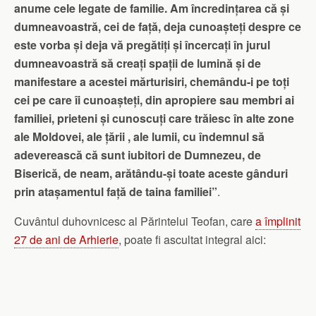
anume cele legate de familie. Am încredințarea că și
dumneavoastră, cei de față, deja cunoașteți despre ce
este vorba și deja vă pregătiți și încercați în jurul
dumneavoastră să creați spații de lumină și de
manifestare a acestei mărturisiri, chemându-i pe toți
cei pe care îi cunoașteți, din apropiere sau membri ai
familiei, prieteni și cunoscuți care trăiesc în alte zone
ale Moldovei, ale țării , ale lumii, cu îndemnul să
adeverească că sunt iubitori de Dumnezeu, de
Biserică, de neam, arătându-și toate aceste gânduri
prin atașamentul față de taina familiei”
.
Cuvântul duhovnicesc al Părintelui Teofan, care
a împlinit
27 de ani de Arhierie
, poate fi ascultat integral aici: