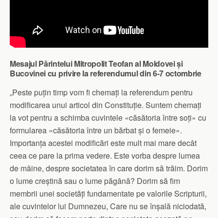
Mesajul Părintelui Mitropolit Teofan al Moldovei și
Bucovinei cu privire la referendumul din 6-7 octombrie
„Peste puțin timp vom fi chemați la referendum pentru
modificarea unui articol din Constituție. Suntem chemați
la vot pentru a schimba cuvintele «căsătoria între soți» cu
formularea «căsătoria între un bărbat și o femeie».
Importanța acestei modificări este mult mai mare decât
ceea ce pare la prima vedere. Este vorba despre lumea
de mâine, despre societatea în care dorim să trăim. Dorim
o lume creștină sau o lume păgână? Dorim să fim
membrii unei societăți fundamentate pe valorile Scripturii,
ale cuvintelor lui Dumnezeu, Care nu se înșală niciodată,