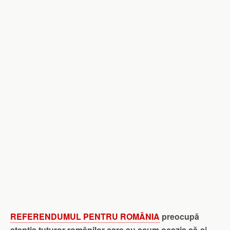
REFERENDUMUL PENTRU ROMÂNIA
preocupă
atenția tuturor românilor care au acum ocazia să-și