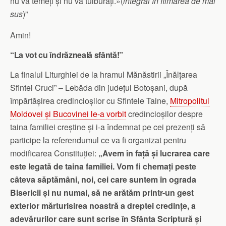
nu vă temeți și nu vă tulburați.»(
integral în filmarea de mai
sus
)”
Amin!
“La vot cu îndrăzneală sfântă!”
La finalul Liturghiei de la hramul Mănăstirii „Înălțarea
Sfintei Cruci” – Lebăda din județul Botoșani, după
împărtășirea credincioșilor cu Sfintele Taine,
Mitropolitul
Moldovei și Bucovinei le-a vorbit
credincioșilor despre
taina familiei creștine și i-a îndemnat pe cei prezenți să
participe la referendumul ce va fi organizat pentru
modificarea Constituției:
„Avem în față și lucrarea care
este legată de taina familiei. Vom fi chemați peste
câteva săptămâni, noi, cei care suntem în ograda
Bisericii și nu numai, să ne arătăm printr-un gest
exterior mărturisirea noastră a dreptei credințe, a
adevărurilor care sunt scrise în Sfânta Scriptură și