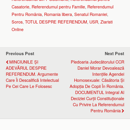
Casatorie
,
Referendumul pentru Familie
,
Referendumul
Pentru România
,
Romania libera
,
Senatul Romaniei
,
Soros
,
TOTUL DESPRE REFERENDUM
,
USR
,
Ziaristi
Online
Previous Post
Next Post
MINCIUNILE ȘI
Pledoaria Judecătorului CCR
ADEVĂRUL DESPRE
Daniel Morar Devoalează
REFERENDUM. Argumente
Intențiile Agendei
Care Îi Descalifică Intelectual
Homosexuale: Căsătoria Și
Pe Cei Care Le Folosesc
Adopția De Copii În România.
DOCUMENTUL Integral Al
Deciziei Curții Constituționale
Cu Privire La Referendumul
Pentru România