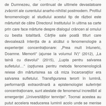
de Dumnezeu, dar continuat de ultimele devastatoare
zvâcniri ale curentului anarho-nihilist postmodern. Profilul
fenomenologic al studiului acestui tip de război este
mărturisit de către Directorul Institutului în ultima sa carte
prin care face mărturie despre dialogul crâncen al omului
cu bestia totalitară. Cărțile sale poată titluri care
devoalează intenția de a alcătui o fenomenologie a
experienței concentraționare: „Prea mult întuneric,
Doamne. Memorii” (ajunse la volumul IV)” (2012), „La
taină cu diavolul” (2015), „Lupta pentru salvarea
sufletului…” (opțiunea pentru metoda fenomenologică
reiese din mărturisirea sa că miza încarceraților era
salvarea sufletului. Transfigurarea terorii în lumină,
performanță extraordinară a epistemologiei suferinței
concentraționare, sunt atestate de fenomenul incredibil al
emergenței „Universităților temniței”. Tocmai acestea au
putut accelera readucerea luminii acolo unde se menise