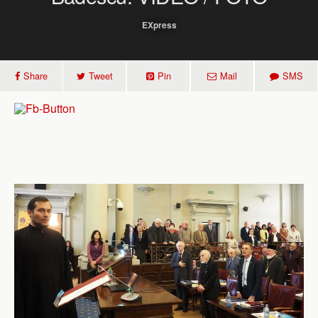
EXpress
Share
Tweet
Pin
Mail
SMS