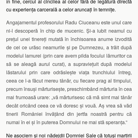
în fine, cercul al cincilea al celor fără de legătură directă
cu experiența carcerală a celor aruncați în temnițe.
Angajamentul profesorului Radu Ciuceanu este unul care
ni-l descoperă în chip de mucenic. Și-a iubit neamul cu
prețul unei tinereți mutată în închisoarea anume izvodită
de cei ce urăsc neamurile și pe Dumnezeu, a trăit după
modelul lamurei (prin care avem pilda focului lămuritor ca
să se aleagă aurul curat), a supraviețuit după modelul
lăstarului prin care odrăslește viața trunchiului întreg,
ceea ce l-a făcut mereu tânăr, cu fiecare prag al timpului,
precum însuși mărturisește, preschimbând mărturia în cea
mai frumoasă urare: „vă mărturisesc că mă simt mai tânăr
decât oricând ceea ce vă doresc și vouă. Aș vrea să văd
tinerii României învățând din jertfa noastră pentru că
numai în ei și în puterea Domnului ne mai stă speranța.”
Ne asociem și noi nădejdii Domniei Sale că totuși martirii