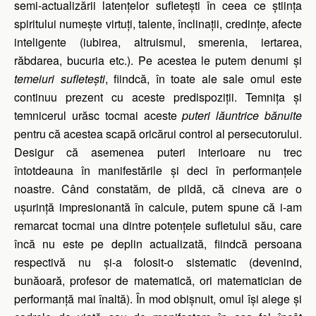
semi-actualizării latențelor sufletești în ceea ce știința
spiritului numește virtuți, talente, înclinații, credințe, afecte
inteligente (iubirea, altruismul, smerenia, iertarea,
răbdarea, bucuria etc.). Pe acestea le putem denumi și
temeiuri sufletești
, fiindcă, în toate ale sale omul este
continuu prezent cu aceste predispoziții. Temnița și
temnicerul urăsc tocmai aceste
puteri lăuntrice bănuite
pentru că acestea scapă oricărui control al persecutorului.
Desigur că asemenea puteri interioare nu trec
întotdeauna în manifestările și deci în performanțele
noastre. Când constatăm, de pildă, că cineva are o
ușurință impresionantă în calcule, putem spune că i-am
remarcat tocmai una dintre potențele sufletului său, care
încă nu este pe deplin actualizată, fiindcă persoana
respectivă nu și-a folosit-o sistematic (devenind,
bunăoară, profesor de matematică, ori matematician de
performanță mai înaltă). În mod obișnuit, omul își alege și