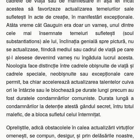
cadrele de viață sau de manifestare în așa fel încât
acestea să favorizeze actualizarea temeiurilor sale
sufletești în acte de creație, în manifestări excepționale.
Atâta vreme cât Gauguin era doar un vameș, unul dintre
cele mai însemnate temeiuri sufletești (soul
substantiations) ale lui, înclinația genială spre pictură, nu
se actualizase, fiindcă mediul sau cadrul de viață pe care
și-l alesese devenind vameș nu îngăduia lucrul acesta.
Noologia face distincție între cadrele obișnuite de viață și
cadrele speciale, neobișnuite sau excepționale care
permit, ba chiar accelerează actualizarea talentelor cuiva
ori le întârzie sau le blochează pe durate lungi precum au
fost duratele condamnărilor comuniste. Durata lungă a
condamnărilor la detenție atestă gândul secret, întru totul
malefic, de a bloca sufletul celui întemnițat.
Opreliștile, adică obstacolele în calea actualizării virtuților
omenești, se compun, desigur, și prin delăsările noastre,