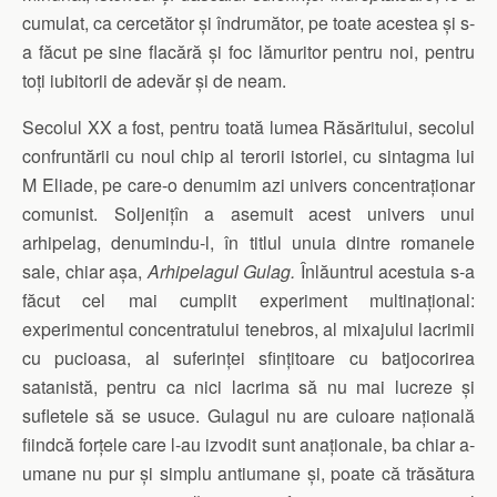
cumulat, ca cercetător și îndrumător, pe toate acestea și s-
a făcut pe sine flacără și foc lămuritor pentru noi, pentru
toți iubitorii de adevăr și de neam.
Secolul XX a fost, pentru toată lumea Răsăritului, secolul
confruntării cu noul chip al terorii istoriei, cu sintagma lui
M Eliade, pe care-o denumim azi univers concentraționar
comunist. Soljenițîn a asemuit acest univers unui
arhipelag, denumindu-l, în titlul unuia dintre romanele
sale, chiar așa,
Arhipelagul Gulag.
Înlăuntrul acestuia s-a
făcut cel mai cumplit experiment multinațional:
experimentul concentratului tenebros, al mixajului lacrimii
cu pucioasa, al suferinței sfințitoare cu batjocorirea
satanistă, pentru ca nici lacrima să nu mai lucreze și
sufletele să se usuce. Gulagul nu are culoare națională
fiindcă forțele care l-au izvodit sunt anaționale, ba chiar a-
umane nu pur și simplu antiumane și, poate că trăsătura