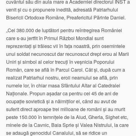
cuvântul său din aula mare a Academiei directorul INST a
venit și cu o propunere inedită, adresată Patriarhului
Bisericii Ortodoxe Române, Preafericitul Părinte Daniel.
„Cei 380.000 de luptători pentru reîntregirea României
care s-au jertfit în Primul Război Mondial sunt
reprezentați și trăiesc vii în fața noastră, prin osemintele
unui soldat necunoscut dar recunoscut drept erou al Marii
Uniri și simbol al celor trecuți în veșnicia Poporului
Român, care se află în Parcul Carol. Cât și, după cum a
realizat Patriarhul nostru, eroii neamului se află, prin
numele lor, în chiar masa Sfântului Altar al Catedralei
Naționale. Propun așadar ca pentru cei 45 de ani de
ocupație sovietică și a năimiților ei, când au avut de
suferit direct aproape trei milioane de români și au murit
peste 150.000 în temnițele de la Aiud, Gherla, Sighet etc,
minele de la Cavnic, Baia Sprie și Valea Nistrului, la care
se adaugă genocidul Canalului, să se ridice un