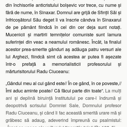
din închisorile anticristului bolșevic vor trece, cu nume și
fără de nume, în Sinaxar. Domnul are grijă de Sfinții Săi și
înfricoșătorul Său deget îi va înscrie cândva în Sinaxarul
de pe pământ fiindcă în cel din cer deja sunt notați.
Mucenicii și martirii temnițelor comuniste sunt lamura
suferinței din veac a neamului românesc. Încât, la finalul
acestor prea-smerite gânduri aș adăuga patru versuri ale
lui Arghezi, fiindcă simt că acestea ar putea fi așezate
într-o prefață a memorialisticii profesorului și
mărturisitorului Radu Ciuceanu:
„
Gândul meu al cui gând este// În ce gând, în ce poveste,//
Îmi aduc aminte poate// Că făcui parte din toate”.
La mulți
ani și deplină biruință Institutului pe care-l îndrumă și
deopotrivă scrisului Domniei Sale, Domnului profesor
Radu Ciuceanu, și când îi fac această smerită urare mă și
grăbesc să adaug, adeverind împreună cu psalmistul: