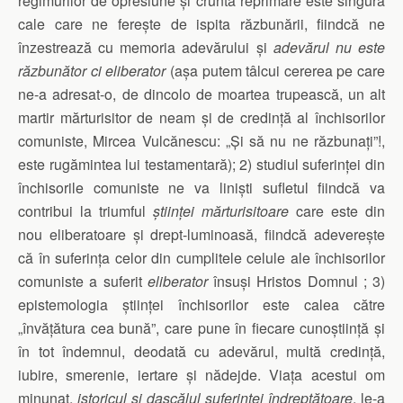
regimurilor de opresiune și cruntă reprimare este singura
cale care ne ferește de ispita răzbunării, fiindcă ne
înzestrează cu memoria adevărului și
adevărul nu este
răzbunător ci eliberator
(așa putem tâlcui cererea pe care
ne-a adresat-o, de dincolo de moartea trupească, un alt
martir mărturisitor de neam și de credință al închisorilor
comuniste, Mircea Vulcănescu: „Și să nu ne răzbunați”!,
este rugămintea lui testamentară); 2) studiul suferinței din
închisorile comuniste ne va liniști sufletul fiindcă va
contribui la triumful
științei mărturisitoare
care este din
nou eliberatoare și drept-luminoasă, fiindcă adeverește
că în suferința celor din cumplitele celule ale închisorilor
comuniste a suferit
eliberator
însuși Hristos Domnul ; 3)
epistemologia științei închisorilor este calea către
„învățătura cea bună”, care pune în fiecare cunoștiință și
în tot îndemnul, deodată cu adevărul, multă credință,
iubire, smerenie, iertare și nădejde. Viața acestui om
minunat,
istoricul și dascălul suferinței îndreptătoare
, le-a