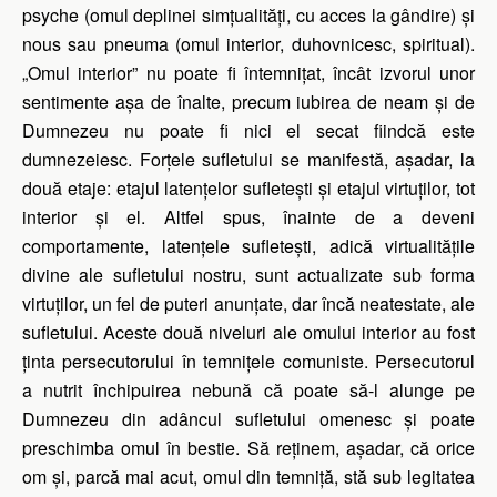
psyche (omul deplinei simțualități, cu acces la gândire) și
nous sau pneuma (omul interior, duhovnicesc, spiritual).
„Omul interior” nu poate fi întemnițat, încât izvorul unor
sentimente așa de înalte, precum iubirea de neam și de
Dumnezeu nu poate fi nici el secat fiindcă este
dumnezeiesc. Forțele sufletului se manifestă, așadar, la
două etaje: etajul latențelor sufletești și etajul virtuților, tot
interior și el. Altfel spus, înainte de a deveni
comportamente, latențele sufletești, adică virtualitățile
divine ale sufletului nostru, sunt actualizate sub forma
virtuților, un fel de puteri anunțate, dar încă neatestate, ale
sufletului. Aceste două niveluri ale omului interior au fost
ținta persecutorului în temnițele comuniste. Persecutorul
a nutrit închipuirea nebună că poate să-l alunge pe
Dumnezeu din adâncul sufletului omenesc și poate
preschimba omul în bestie. Să reținem, așadar, că orice
om și, parcă mai acut, omul din temniță, stă sub legitatea