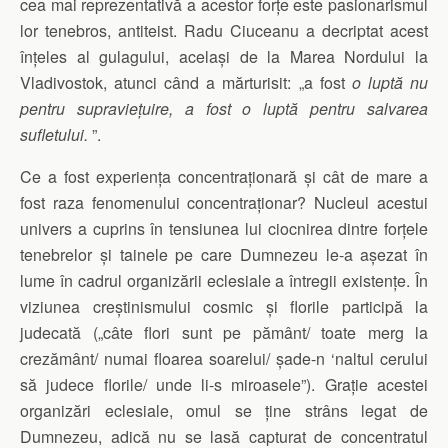
cea mai reprezentativă a acestor forțe este pasionarismul
lor tenebros, antiteist. Radu Ciuceanu a decriptat acest
înțeles al gulagului, același de la Marea Nordului la
Vladivostok, atunci când a mărturisit: „a fost
o luptă nu
pentru supraviețuire, a fost o luptă pentru salvarea
sufletului.
”.
Ce a fost experiența concentraționară și cât de mare a
fost raza fenomenului concentraționar? Nucleul acestui
univers a cuprins în tensiunea lui ciocnirea dintre forțele
tenebrelor și tainele pe care Dumnezeu le-a așezat în
lume în cadrul organizării eclesiale a întregii existențe. În
viziunea creștinismului cosmic și florile participă la
judecată („câte flori sunt pe pământ/ toate merg la
crezământ/ numai floarea soarelui/ șade-n ‘naltul cerului
să judece florile/ unde li-s miroasele”). Grație acestei
organizări eclesiale, omul se ține strâns legat de
Dumnezeu, adică nu se lasă capturat de concentratul