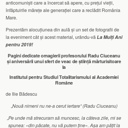
anticomuniști care a încercat să apere, cu prețul vieții,
înfăptuirile mărețe ale generației care a reclădit România
Mare.
Prezentăm alocuțiunea din aulă și un set de fotografii de
la eveniment cât și acest material, urându-vă
La Mulți Ani
pentru 2019!
Pagini dedicate omagierii profesorului Radu Ciuceanu
și aniversării unui sfert de veac de știință mărturisitoare
la
Institutul pentru Studiul Totalitarismului al Academiei
Române
de Ilie Bădescu
„
Nouă nimeni nu ne-a cerut iertare” (Radu Ciuceanu)
„
Pe unde mă strecuram să muncesc, la câteva zile, mi se
spunea: «din păcate, nu vă putem ţine». Aşa am păţit la