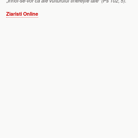
„
Înnoi-se-vor ca ale vulturului tinerețile tale” (Ps 102, 5).
Ziaristi Online