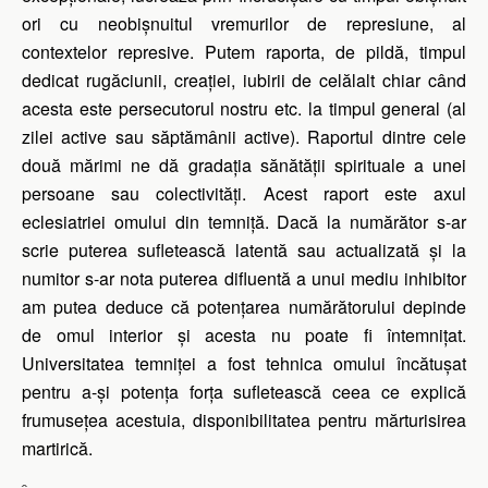
ori cu neobișnuitul vremurilor de represiune, al
contextelor represive. Putem raporta, de pildă, timpul
dedicat rugăciunii, creației, iubirii de celălalt chiar când
acesta este persecutorul nostru etc. la timpul general (al
zilei active sau săptămânii active). Raportul dintre cele
două mărimi ne dă gradația sănătății spirituale a unei
persoane sau colectivități. Acest raport este axul
eclesiatriei omului din temniță. Dacă la numărător s-ar
scrie puterea sufletească latentă sau actualizată și la
numitor s-ar nota puterea difluentă a unui mediu inhibitor
am putea deduce că potențarea numărătorului depinde
de omul interior și acesta nu poate fi întemnițat.
Universitatea temniței a fost tehnica omului încătușat
pentru a-și potența forța sufletească ceea ce explică
frumusețea acestuia, disponibilitatea pentru mărturisirea
martirică.