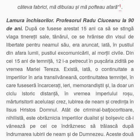
1
câteva fabrici, mă dibuiau şi mă pofteau afară
”
.
Lamura închisorilor. Profesorul Radu Ciuceanu la 90
de ani.
După ce fusese arestat 15 ani ca să se stingă
vlaga tinereții sale, tânărul, ce se hrănise din visul de
libertate pentru neamul său, era aruncat, iată, în pustiul
din afara lumii, pustiul excomunicării, al morții civile. Din
cei 15 ani de temniță, 12 i-a petrecut în pușcăria zidită pe
vremea Mariei Tereza. Există, iată, o continuitate a
imperiilor în aria transilvăneană, continuitatea temniței, în
care fuseseră încarcerați, ieri, memorandiștii și, la doar un
ciclu istoric distanță, în vremea imperiului roșu,
mărturisitorii aceluiași crez, iubirea de neam și credința în
Iisus Hristos Domnul. Atât de criminal-batjocoritoare,
nihilistă, este obrăznicia imperiilor dualist și bolșevic că-i
vânează pe cei ce îndrăznesc să trăiască după
îndrumarea iubirii de neam și de Dumnezeu. Aceste două