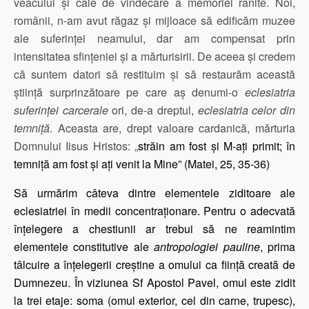
veacului și cale de vindecare a memoriei rănite. Noi,
românii, n-am avut răgaz și mijloace să edificăm muzee
ale suferinței neamului, dar am compensat prin
intensitatea sfințeniei și a mărturisirii. De aceea și credem
că suntem datori să restituim și să restaurăm această
știință surprinzătoare pe care aș denumi-o
eclesiatria
suferinței carcerale
ori, de-a dreptul,
eclesiatria celor din
temniță
. Aceasta are, drept valoare cardanică, mărturia
Domnului Iisus Hristos: „
străin am fost şi M-aţi primit; în
temniţă am fost şi aţi venit la Mine” (Matei, 25, 35-36)
Să urmărim câteva dintre elementele ziditoare ale
eclesiatriei în medii concentraționare. Pentru o adecvată
înțelegere a chestiunii ar trebui să ne reamintim
elementele constitutive ale
antropologiei pauline
, prima
tâlcuire a înțelegerii creștine a omului ca ființă creată de
Dumnezeu. În viziunea Sf Apostol Pavel, omul este zidit
la trei etaje: soma (omul exterior, cel din carne, trupesc),