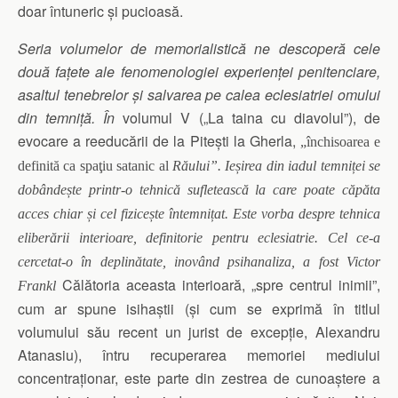
doar întuneric și pucioasă.
Seria volumelor de memorialistică ne descoperă cele
două fațete ale
fenomenologiei experienței penitenciare,
asaltul tenebrelor și salvarea pe calea eclesiatriei omului
din temniță.
În
volumul V („La taina cu diavolul”), de
evocare a reeducării de la Piteşti la Gherla,
„
închisoarea e
definită ca spaţiu satanic al
Răului
”.
Ieșirea din iadul temniței se
dobândește printr-o tehnică sufletească la care poate căpăta
acces chiar și cel fizicește întemnițat. Este vorba despre tehnica
eliberării interioare, definitorie pentru eclesiatrie. Cel ce-a
cercetat-o în deplinătate, inovând psihanaliza, a fost Victor
Călătoria aceasta interioară, „spre centrul inimii”,
Frankl
cum ar spune isihaștii (și cum se exprimă în titlul
volumului său recent un jurist de excepție, Alexandru
Atanasiu), întru recuperarea memoriei mediului
concentraționar, este parte din zestrea de cunoaștere a