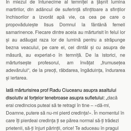
În miezul de întunecime al temniței a țâșnit lumina
martirilor, din adâncul de suferință sfințitoare a sfinților
închisorilor a izvorât apă vie, ca cea pe care o
propovăduiește Iisus Domnul la fântână femeii
samarinence. Fiecare dintre aceia au mărturisit în felul lor
și au adăugat raza lor de lumină pentru a străpunge
bezna veacului, pe care ei, cei dintâi și cu asupra de
măsură, au experiat-o în temniță. De la istorici, ne
mărturisește profesorul, am învățat „frumusețea
adevărului”, de la preoți, răbdarea, îngăduința, îndurarea
și iertarea.
Iată mărturisirea prof Radu Ciuceanu asupra asaltului
disolutiv al forțelor tenebroase asupra sufletului: „
dacă
erai credincios puteai să te retragi în tine – «dă-mi,
Doamne, putere să nu-mi pierd credinţa!». În momentul în
care îţi pierdeai credinţa ţi se părea normal să-ţi trădezi
prietenii, să-ţi înjuri părinţii, orice! Te aduceau în pragul