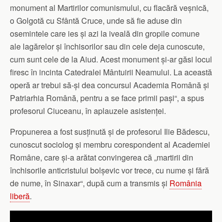
monument al Martirilor comunismului, cu flacără veșnică,
o Golgotă cu Sfântă Cruce, unde să fie aduse din
osemintele care ies și azi la iveală din gropile comune
ale lagărelor și închisorilor sau din cele deja cunoscute,
cum sunt cele de la Aiud. Acest monument și-ar găsi locul
firesc în incinta Catedralei Mântuirii Neamului. La această
operă ar trebui să-și dea concursul Academia Română și
Patriarhia Română, pentru a se face primii pași“, a spus
profesorul Ciuceanu, în aplauzele asistenței.
Propunerea a fost susținută și de profesorul Ilie Bădescu,
cunoscut socio­log și membru corespondent al Academiei
Române, care și-a arătat convingerea că „martirii din
închisorile anticristului bolșevic vor trece, cu nume și fără
de nume, în Sinaxar“, după cum a transmis și
România
liberă
.