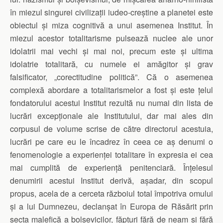
în miezul singurei civilizații iudeo-creștine a planetei este
obiectul și miza cognitivă a unui asemenea Institut. În
miezul acestor totalitarisme pulsează nuclee ale unor
idolatrii mai vechi și mai noi, precum este și ultima
idolatrie totalitară, cu numele ei amăgitor și grav
falsificator, „corectitudine politică”. Că o asemenea
complexă abordare a totalitarismelor a fost și este țelul
fondatorului acestui Institut rezultă nu numai din lista de
lucrări excepționale ale Institutului, dar mai ales din
corpusul de volume scrise de către directorul acestuia,
lucrări pe care eu le încadrez în ceea ce aș denumi o
fenomenologie a experienței totalitare în expresia ei cea
mai cumplită de experiență penitenciară. Înțelesul
denumirii acestui Institut derivă, așadar, din scopul
propus, acela de a cerceta războiul total împotriva omului
și a lui Dumnezeu, declanșat în Europa de Răsărit prin
secta malefică a bolșevicilor, făpturi fără de neam și fără