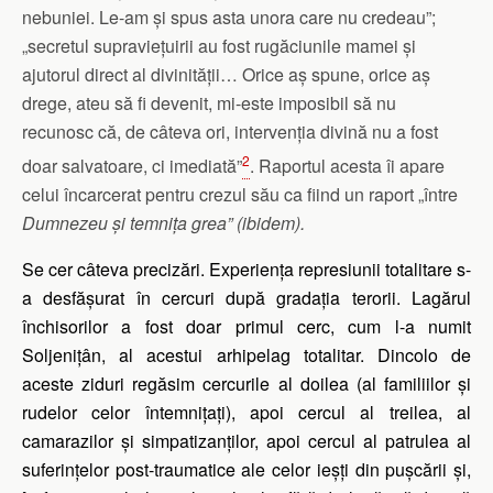
nebuniei. Le-am şi spus asta unora care nu credeau”;
„secretul supraviețuirii au fost rugăciunile mamei şi
ajutorul direct al divinităţii… Orice aş spune, orice aş
drege, ateu să fi devenit, mi-este imposibil să nu
recunosc că, de câteva ori, intervenţia divină nu a fost
2
doar salvatoare, ci imediată”
. Raportul acesta îi apare
celui încarcerat pentru crezul său ca fiind un raport „între
Dumnezeu şi temniţa grea” (ibidem).
Se cer câteva precizări. Experiența represiunii totalitare s-
a desfășurat în cercuri după gradația terorii. Lagărul
închisorilor a fost doar primul cerc, cum l-a numit
Soljenițân, al acestui arhipelag totalitar. Dincolo de
aceste ziduri regăsim cercurile al doilea (al familiilor și
rudelor celor întemnițați), apoi cercul al treilea, al
camarazilor și simpatizanților, apoi cercul al patrulea al
suferințelor post-traumatice ale celor ieșți din pușcării și,