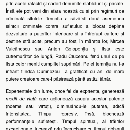
prin acele rătăciri și căderi denumite slăbiciuni și păcate.
Însă ele pot veni din afara noastră cu și prin regimuri de
criminală silnicie. Temnița a săvârșit două asemenea
silnicii criminale contra sufletului: a blocat deplina
dezvoltare a puterilor interioare și a întrerupt cariere și
destine strălucite, precum au fost, în măreția lor, Mircea
Vulcănescu sau Anton Golopenția și lista este
cutremurător de lungă, Radu Ciuceanu fiind unul de pe
lista celor meniți cumplitei suprimări. Pe el temnița nu l-a
înfrânt fiindcă Dumnezeu l-a gratificat cu ani de mare
putere creatoare care-l păstrează până astăzi tânăr.
Experiențele din lume, orice fel de expriențe, generează
medii de viață
care acționează asupra acestor potențe
(noeme sau virtuți), diminuându-le puterea, adică
intensitatea. Timpul represiv, însă, blochează
performanțele sufletești. Timpul spiritual, al trăirilor
excepționale, lucrează prin încrucișare cu timpul obișnuit