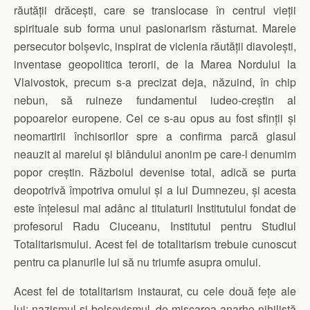
răutății drăcești, care se translocase în centrul vieții
spirituale sub forma unui pasionarism răsturnat. Marele
persecutor bolșevic, inspirat de viclenia răutății diavolești,
inventase geopolitica terorii, de la Marea Nordului la
Vlaivostok, precum s-a precizat deja, năzuind, în chip
nebun, să ruineze fundamentul iudeo-creștin al
popoarelor europene. Cei ce s-au opus au fost sfinții și
neomartirii închisorilor spre a confirma parcă glasul
neauzit al marelui și blândului anonim pe care-l denumim
popor creștin. Războiul devenise total, adică se purta
deopotrivă împotriva omului și a lui Dumnezeu, și acesta
este înțelesul mai adânc al titulaturii Institutului fondat de
profesorul Radu Ciuceanu, Institutul pentru Studiul
Totalitarismului. Acest fel de totalitarism trebuie cunoscut
pentru ca planurile lui să nu triumfe asupra omului.
Acest fel de totalitarism instaurat, cu cele două fețe ale
lui: nazismul și bolșevismul, de mișcarea anarho-nihilistă