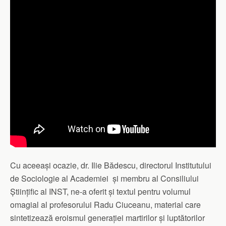
Cu aceeași ocazie, dr. Ilie Bădescu, directorul Institutului
de Sociologie al Academiei și membru al Consiliului
Științific al INST, ne-a oferit și textul pentru volumul
omagial al profesorului Radu Ciuceanu, material care
sintetizează eroismul generației martirilor și luptătorilor