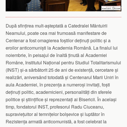
După sfințirea mult-așteptată a Catedralei Mântuirii
Neamului, poate cea mai frumoasă manifestare de
Centenar a fost omagierea foștilor deținuți politic și a
eroilor anticomuniști la Academia Română. La finalul lui
noiembrie, în peisajul de înaltă ținută al Academiei
Române, Institutul Național pentru Studiul Totalitarismului
(INST) și-a sărbătorit 25 de ani de existență, cercetare și
realizări, aniversând totodată și Centenarul Marii Uniri în
aula Academiei, în prezența a numeroși invitați, foști
deținuți politic, academicieni, personalități din sferele
politice și științifice și reprezentați ai Bisericii. În același
timp, fondatorul INST, profesorul Radu Ciuceanu,
supraviețuitor al temnițelor bolșevice și luptător în
Rezistența armată anticomunistă, a fost celebrat la