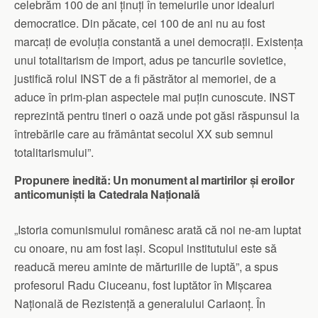
celebrăm 100 de ani ținuți în temeiurile unor idealuri
democratice. Din păcate, cei 100 de ani nu au fost
marcați de evoluția constantă a unei democrații. Existența
unui totalitarism de import, adus pe tancurile sovietice,
justifică rolul INST de a fi păstrător al memoriei, de a
aduce în prim-plan aspectele mai puțin cunoscute. INST
reprezintă pentru tineri o oază unde pot găsi răspunsul la
întrebările care au frământat secolul XX sub semnul
totalitarismului”.
Propunere inedită: Un monument al martirilor și eroilor
anticomuniști la Catedrala Națională
„Istoria comunismului românesc arată că noi ne-am luptat
cu onoare, nu am fost lași. Scopul institutului este să
readucă mereu aminte de mărturiile de luptă”, a spus
profesorul Radu Ciuceanu, fost luptător în Mișcarea
Națională de Rezistență a generalului Carlaonț. În