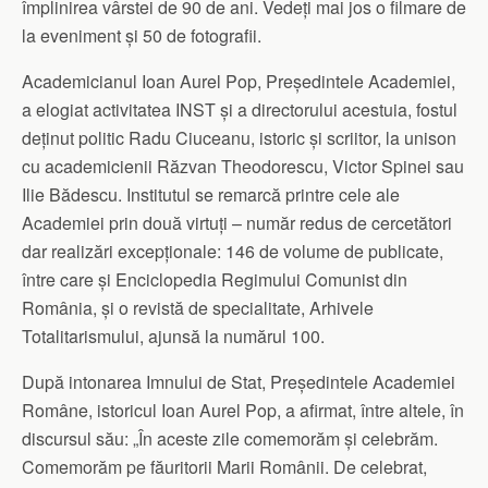
împlinirea vârstei de 90 de ani. Vedeți mai jos o filmare de
la eveniment și 50 de fotografii.
Academicianul Ioan Aurel Pop, Președintele Academiei,
a elogiat activitatea INST și a directorului acestuia, fostul
deținut politic Radu Ciuceanu, istoric și scriitor, la unison
cu academicienii Răzvan Theodorescu, Victor Spinei sau
Ilie Bădescu. Institutul se remarcă printre cele ale
Academiei prin două virtuți – număr redus de cercetători
dar realizări excepționale: 146 de volume de publicate,
între care și Enciclopedia Regimului Comunist din
România, și o revistă de specialitate, Arhivele
Totalitarismului, ajunsă la numărul 100.
După intonarea Imnului de Stat, Președintele Academiei
Române, istoricul Ioan Aurel Pop, a afirmat, între altele, în
discursul său: „În aceste zile comemorăm și celebrăm.
Comemorăm pe făuritorii Marii Românii. De celebrat,