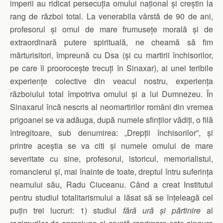
imperii au ridicat persecuția omului național și creștin la
rang de război total. La venerabila vârstă de 90 de ani,
profesorul și omul de mare frumusețe morală și de
extraordinară putere spirituală, ne cheamă să fim
mărturisitori, împreună cu Dsa (și cu martirii închisorilor,
pe care îi proorocește trecuți în Sinaxar), ai unei teribile
experiențe colective din veacul nostru, experiența
războiului total împotriva omului și a lui Dumnezeu. În
Sinaxarul încă nescris al neomartirilor români din vremea
prigoanei se va adăuga, după numele sfinților vădiți, o filă
întregitoare, sub denumirea: „Drepții închisorilor”, și
printre aceștia se va citi și numele omului de mare
severitate cu sine, profesorul, istoricul, memorialistul,
romancierul și, mai înainte de toate, dreptul întru suferința
neamului său, Radu Ciuceanu. Când a creat Institutul
pentru studiul totalitarismului a lăsat să se înțeleagă cel
puțin trei lucruri: 1) studiul
fără ură și părtinire
al