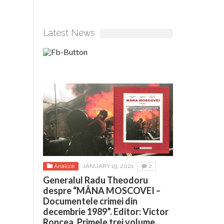
Latest News
Analize
JANUARY 19, 2021
2
Generalul Radu Theodoru
despre “MÂNA MOSCOVEI –
Documentele crimei din
decembrie 1989”. Editor: Victor
Roncea. Primele trei volume