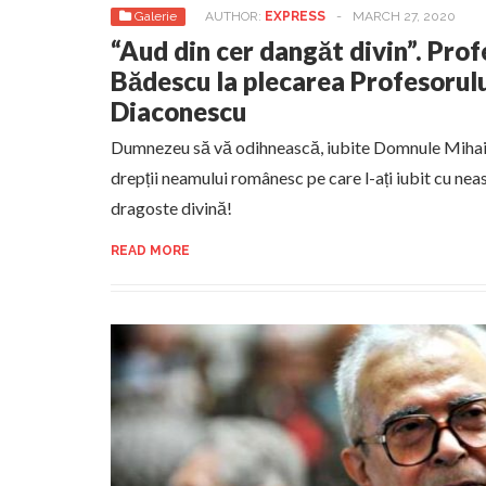
Galerie
AUTHOR:
EXPRESS
-
MARCH 27, 2020
“Aud din cer dangăt divin”. Profe
Bădescu la plecarea Profesorulu
Diaconescu
Dumnezeu să vă odihnească, iubite Domnule Mihai
drepții neamului românesc pe care l-ați iubit cu nea
dragoste divină!
READ MORE