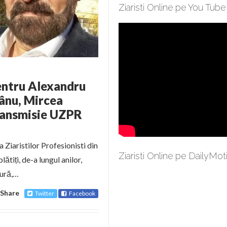
Ziaristi Online pe You Tube
pentru Alexandru
pânu, Mircea
Transmisie UZPR
 Ziaristilor Profesionisti din
Ziaristi Online pe DailyMot
ătiți, de-a lungul anilor,
tură,…
Share
Twitter
Facebook