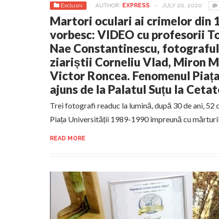
Exclusiv
AUTHOR:
EXPRESS
-
JULY 20, 2020
Martori oculari ai crimelor din 
vorbesc: VIDEO cu profesorii To
Nae Constantinescu, fotograful
ziariștii Corneliu Vlad, Miron 
Victor Roncea. Fenomenul Piața 
ajuns de la Palatul Suțu la Cet
Trei fotografi readuc la lumină, după 30 de ani, 52
Piața Universității 1989-1990 împreună cu mărturi
READ MORE