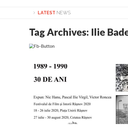
LATEST
NEWS
Tag Archives:
Ilie Bad
Lepădarea de sine și urmarea lui Hristos. Calea spre d