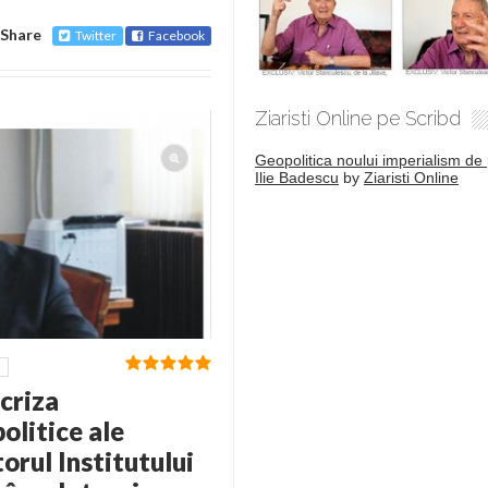
Share
Twitter
Facebook
Ziaristi Online pe Scribd
Geopolitica noului imperialism de 
Ilie Badescu
by
Ziaristi Online
criza
olitice ale
orul Institutului