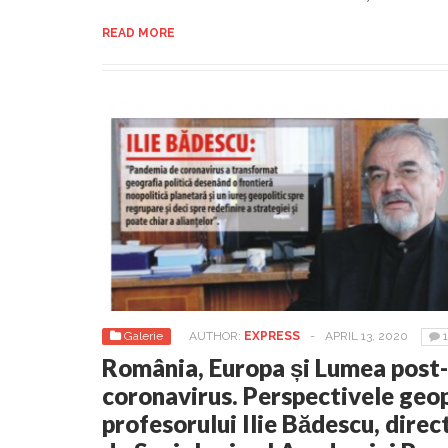
READ MORE
Galerie
AUTHOR:
EXPRESS
-
APRIL 13, 2020
1
România, Europa și Lumea post-
coronavirus. Perspectivele geop
profesorului Ilie Bădescu, direct