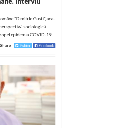
âne. Interviu
Româ­ne “Dimitrie Gusti”, aca­
o perspectivă sociologică
 Europei epidemia COVID-19
Share
Twitter
Facebook