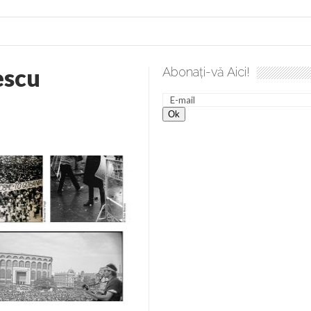
escu
Abonați-vă Aici!
esăvârșire. Gând de duminică de Elena Solunca Moise
Scula