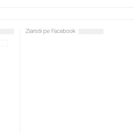
Ziaristii pe Facebook
ți, sculați, boieri mari! Sara Nukina are nevoie de ajutorul nostru!