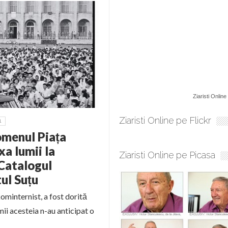
Ziaristi Online
Ziaristi Online pe Flickr
1
omenul Piața
a lumii la
Ziaristi Online pe Picasa
 Catalogul
tul Suțu
ominternist, a fost dorită
ii acesteia n-au anticipat o