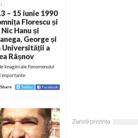
3
13 – 15 iunie 1990
mnița Florescu și
 Nic Hanu și
Manega, George și
Universității a
atea Râșnov
 de imagini ale Fenomenului
i importante
Share
Twitter
Facebook
Ziaristii prezinta