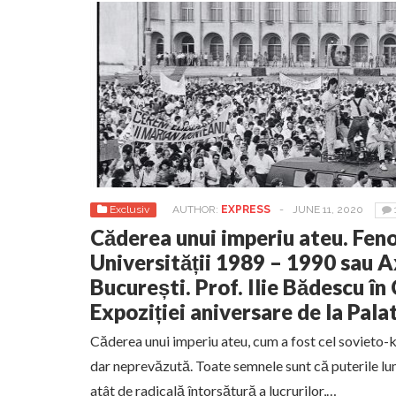
Exclusiv
AUTHOR:
EXPRESS
-
JUNE 11, 2020
Căderea unui imperiu ateu. Fen
Universității 1989 – 1990 sau Ax
București. Prof. Ilie Bădescu în
Expoziției aniversare de la Pala
Căderea unui imperiu ateu, cum a fost cel sovieto-k
dar neprevăzută. Toate semnele sunt că puterile lum
atât de radicală întorsătură a lucrurilor,…