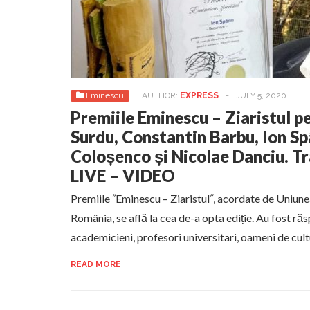
Eminescu
AUTHOR:
EXPRESS
-
JULY 5, 2020
Premiile Eminescu – Ziaristul 
Surdu, Constantin Barbu, Ion S
Coloșenco și Nicolae Danciu. 
LIVE – VIDEO
Premiile ˝Eminescu – Ziaristul˝, acordate de Uniunea
România, se află la cea de-a opta ediție. Au fost răspl
academicieni, profesori universitari, oameni de cul
READ MORE