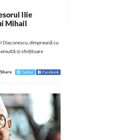
sorul Ilie
i Mihail
l Diaconescu, dimpreună cu
semuită și sfințitoare
Share
Twitter
Facebook