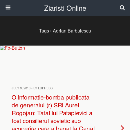
Ziaristi Online
Tags › Adrian Barbulescu
JULY 9, 2013 • BY EXPRESS
O informatie-bomba publicata
de generalul (r) SRI Aurel
Rogojan: Tatal lui Patapievici a
fost consilierul sovietic sub
acoperire care a bagat la Canal