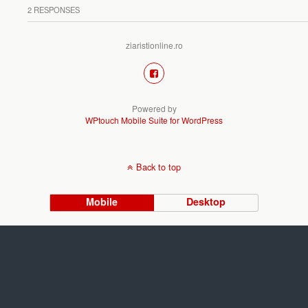
2 RESPONSES
ziaristionline.ro
Powered by
WPtouch Mobile Suite for WordPress
Back to top
Mobile
Desktop