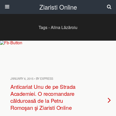
Ziaristi Online
Tags › Alina Lăzăroiu
JANUARY 6, 2015 • BY EXPRESS
Anticariat Unu de pe Strada
Academiei. O recomandare
călduroasă de la Petru
Romoşan şi Ziaristi Online