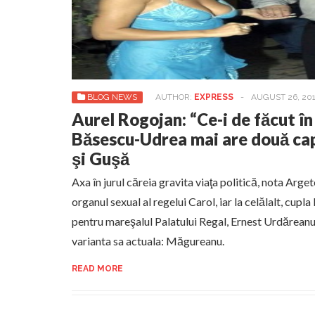
BLOG NEWS
AUTHOR:
EXPRESS
-
AUGUST 26, 20
Aurel Rogojan: “Ce-i de făcut î
Băsescu-Udrea mai are două ca
şi Guşă
Axa în jurul căreia gravita viaţa politică, nota Arge
organul sexual al regelui Carol, iar la celălalt, cupl
pentru mareşalul Palatului Regal, Ernest Urdăreanu 
varianta sa actuala: Măgureanu.
READ MORE