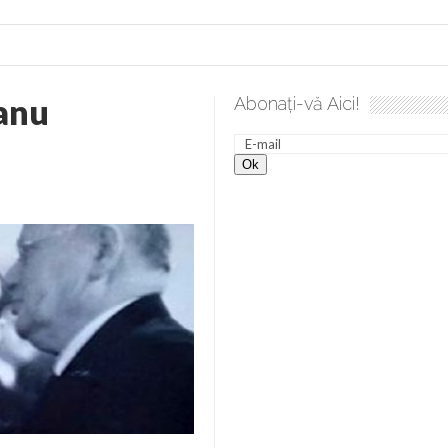
anu
Abonați-vă Aici!
desăvârșire. Gând de duminică de Elena Solunca Moise
Scu