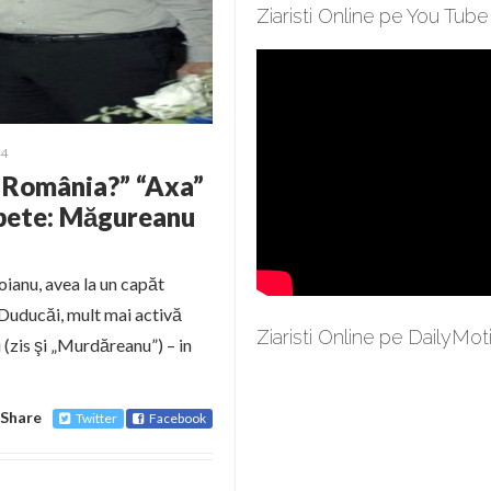
Ziaristi Online pe You Tube
14
n România?” “Axa”
pete: Măgureanu
toianu, avea la un capăt
a Duducăi, mult mai activă
Ziaristi Online pe DailyMot
(zis şi „Murdăreanu”) – in
Share
Twitter
Facebook