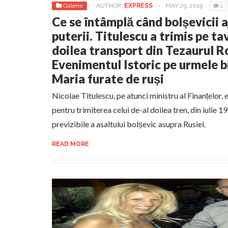
Galerie
AUTHOR:
EXPRESS
-
MAY 29, 2019
1
Ce se întâmplă când bolșevicii a
puterii. Titulescu a trimis pe tav
doilea transport din Tezaurul R
Evenimentul Istoric pe urmele bi
Maria furate de ruși
Nicolae Titulescu, pe atunci ministru al Finanțelor, es
pentru trimiterea celui de-al doilea tren, din iulie 19
previzibile a asaltului bolșevic asupra Rusiei.
READ MORE