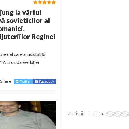
jung la vârful
ă sovieticilor al
omaniei.
juteriilor Reginei
te cel care a insistat și
17, în ciuda evoluției
Share
Twitter
Facebook
Ziaristii prezinta