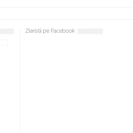
Ziaristii pe Facebook
lați, sculați, boieri mari! Sara Nukina are nevoie de ajutorul nostru!