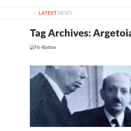
LATEST
NEWS
Tag Archives:
Argetoi
Lepădarea de sine și urmarea lui Hristos. Calea spre 