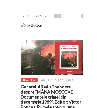
Latest News
Analize
JANUARY 19, 2021
2
Generalul Radu Theodoru
despre “MÂNA MOSCOVEI –
Documentele crimei din
decembrie 1989”. Editor: Victor
Roncea. Primele trei volume