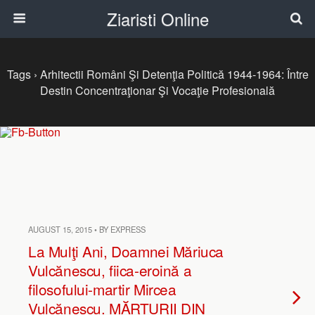
Ziaristi Online
Tags › Arhitectii Români Şi Detenţia Politică 1944-1964: Între
Destin Concentraţionar Şi Vocaţie Profesională
AUGUST 15, 2015 • BY EXPRESS
La Mulţi Ani, Doamnei Măriuca
Vulcănescu, fiica-eroină a
filosofului-martir Mircea
Vulcănescu. MĂRTURII DIN