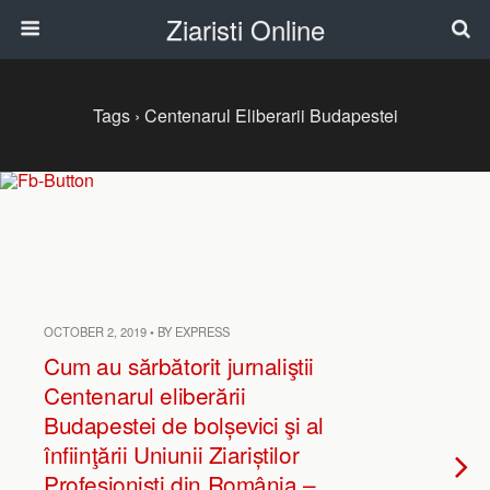
Ziaristi Online
Tags › Centenarul Eliberarii Budapestei
OCTOBER 2, 2019 • BY EXPRESS
Cum au sărbătorit jurnaliştii
Centenarul eliberării
Budapestei de bolșevici şi al
înfiinţării Uniunii Ziariștilor
Profesioniști din România –