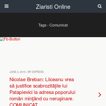
Ziaristi Online
Tags › Comunicat
JUNE 2, 2015 • BY EXPRESS
Nicolae Breban: Liiceanu vrea
să justifice scabrozităţile lui
Patapievici la adresa poporului
român minţând cu neruşinare.
COMUNICAT