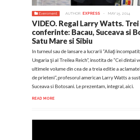
Eveniment
AUTHOR:
EXPRESS
-
MAY 15, 2014
VIDEO. Regal Larry Watts. Trei 
conferinte: Bacau, Suceava si 
Satu Mare si Sibiu
In turneul sau de lansare a lucrarii “Aliaţi incompati
Ungaria şi al Treilea Reich”, insotita de “Cei dintai v
ultimele volume din cea de a treia editie a aclamat
de prieteni”, profesorul american Larry Watts a sust
Suceava si Botosani. Le prezentam, integral, aici.
READ MORE