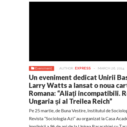
Eveniment
AUTHOR:
EXPRESS
-
MARCH 26, 2014
Un eveniment dedicat Unirii Bas
Larry Watts a lansat o noua ca
Romana: “Aliaţi incompatibili. 
Ungaria şi al Treilea Reich”
Pe 25 martie, de Buna Vestire, Institutul de Sociol
Revista “Sociologia Azi” au organizat la Casa Aca
împlinirii a 96 de ani de la Unirea Basarabiei cu Ţar