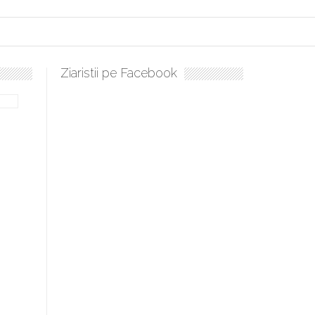
Ziaristii pe Facebook
bilă, periculoase pentru sănătate
 mai ușor de stăpânit”
ristos!”
e la Humanitas militează pentru federalizarea