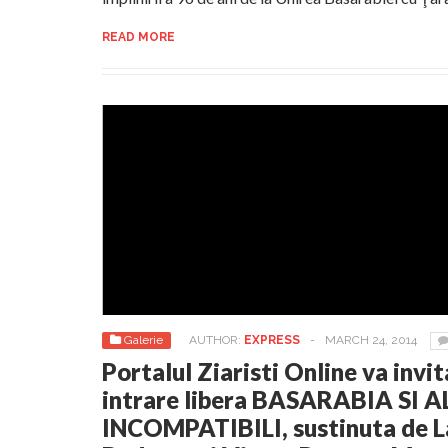
READ MORE
Galerie
AUTHOR:
EXPRESS
-
MARCH 24, 2014
Portalul Ziaristi Online va invi
intrare libera BASARABIA SI A
INCOMPATIBILI, sustinuta de La