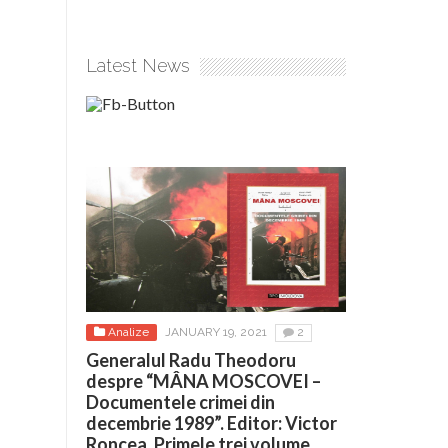
Latest News
Analize
JANUARY 19, 2021
2
Generalul Radu Theodoru
despre “MÂNA MOSCOVEI –
Documentele crimei din
decembrie 1989”. Editor: Victor
Roncea. Primele trei volume