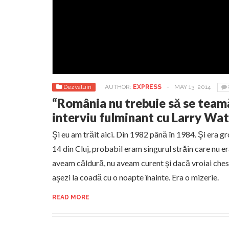
Dezvaluiri
AUTHOR:
EXPRESS
-
MAY 13, 2014
“România nu trebuie să se teamă
interviu fulminant cu Larry Wat
Şi eu am trăit aici. Din 1982 până în 1984. Şi era g
14 din Cluj, probabil eram singurul străin care nu er
aveam căldură, nu aveam curent şi dacă vroiai chest
aşezi la coadă cu o noapte înainte. Era o mizerie.
READ MORE