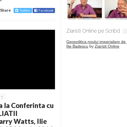
Share
Twitter
Facebook
Ziaristi Online pe Scribd
Geopolitica noului imperialism de 
Ilie Badescu
by
Ziaristi Online
5
ta la Conferinta cu
LIATII
rry Watts, Ilie