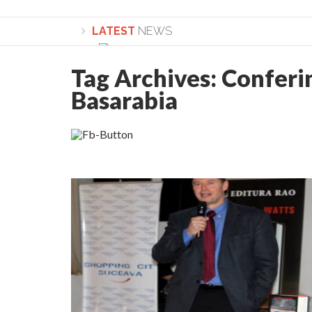
LATEST
NEWS
Tag Archives:
Conferi
Basarabia
Lepădarea de sine și urmarea lui Hristos. Ca
Sculați, sculați, boieri mari! Sara Nukina are 
Academia Române revine în cazul pericolele 
Academia Română: 5G poate cauza CANCER. Gu
La Mulți Ani, Eugen Mihăescu!
Pamfil Șeicaru omagiat la Mănăstirea ctitori
Nu vă fie frică! FOTO și VIDEO cu Corneliu Vl
Mariana Nicolesco: Evenimentele Darclée la
Schimbarea la Față: “Acesta e Fiul Meu Mult Iub
Turnătorul DIE Lucian Boia înjură din nou popo
României