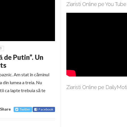
Ziaristi Online pe You Tube
8
 de Putin”. Un
ts
roaznic. Am stat în căminul
a din lumea a treia. Nu
Ziaristi Online pe DailyMot
ii ca lapte trebuia să te
Share
Twitter
Facebook