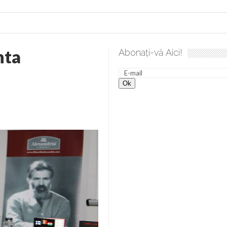
nta
Abonați-vă Aici!
lea spre desăvârșire. Gând de duminică de Elena Solunca Moise
nevoie de ajutorul nostru!
generate de tehnologia 5G și cere Dezbatere Națională
vernul, dat în judecată pentru HG 5G. Antenele de telefonie mo
tă chiar de către el: Sfânta Ana – Orșova
ad și Cavalerii noilor apocalipse. “O societate înfricoșată e mult
 Televiziunea Naţională – o mare sărbătoare. VIDEO
it – pe El să-l ascultați!” În inimi “să-nflorească, ca rod de har, H
rul român: “românii sunt slavi, nu latini”. Fostul agent ceaușist d