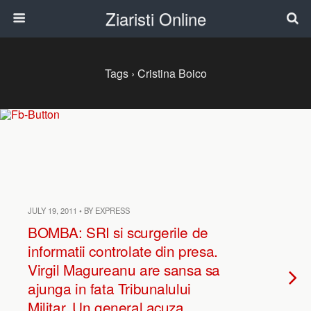
Ziaristi Online
Tags › Cristina Boico
JULY 19, 2011 • BY EXPRESS
BOMBA: SRI si scurgerile de
informatii controlate din presa.
Virgil Magureanu are sansa sa
ajunga in fata Tribunalului
Militar. Un general acuza