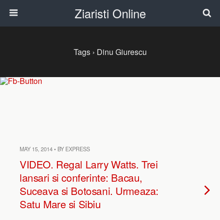
Ziaristi Online
Tags › Dinu Giurescu
MAY 15, 2014 • BY EXPRESS
VIDEO. Regal Larry Watts. Trei
lansari si conferinte: Bacau,
Suceava si Botosani. Urmeaza:
Satu Mare si Sibiu